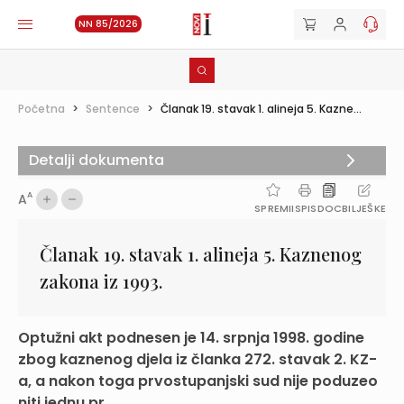
NN 85/2026
Početna
>
Sentence
>
Članak 19. stavak 1. alineja 5. Kazne...
Detalji dokumenta
A
A
SPREMI
ISPIS
DOC
BILJEŠKE
Članak 19. stavak 1. alineja 5. Kaznenog
zakona iz 1993.
Optužni akt podnesen je 14. srpnja 1998. godine
zbog kaznenog djela iz članka 272. stavak 2. KZ-
a, a nakon toga prvostupanjski sud nije poduzeo
niti jednu pr...