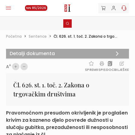
NN 85/2026
Početna
>
Sentence
>
Čl. 626. st. 1. toč. 2. Zakona o trgo...
Detalji dokumenta
A
A
SPREMI
ISPIS
DOC
BILJEŠKE
Čl. 626. st. 1. toč. 2. Zakona o
trgovačkim društvima
Pravomoćnom presudom okrivljenik je proglašen
krivim za kazneno djelo povrede dužnosti u
slučaju gubitka, prezaduženosti ili nesposobnosti
za plaćanje iz čl....