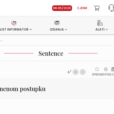
NN 85/2026
CJENIK
LIST INFORMATOR
IZDANJA
ALATI
..
Sentence
A
A
SPREMI
ISPIS
D
 kaznenom postupku