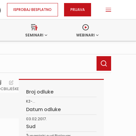
ISPROBAJ BESPLATNO
PRIJAVA
SEMINARI
WEBINARI
OC
BILJEŠKE
Broj odluke
Kž-...
Datum odluke
03.02.2017.
Sud
Županijski sud Bjelovar