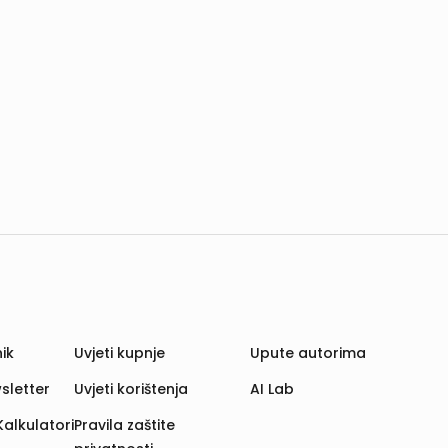
ik
Uvjeti kupnje
Upute autorima
sletter
Uvjeti korištenja
AI Lab
Kalkulatori
Pravila zaštite