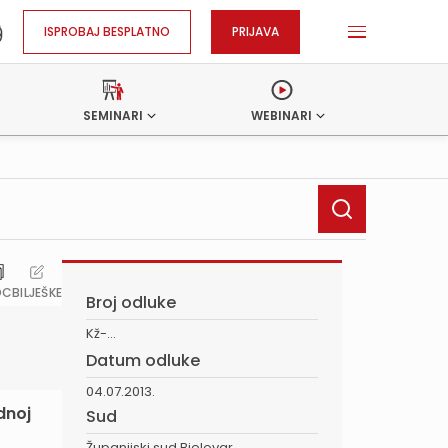
ISPROBAJ BESPLATNO
PRIJAVA
SEMINARI
WEBINARI
OC
BILJEŠKE
Broj odluke
Kž-...
Datum odluke
04.07.2013.
dnoj
Sud
Županijski sud Bjelovar