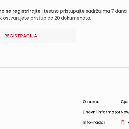
o se registrirajte
i testno pristupajte sadržajima 7 dana.
k ostvarujete pristup do 20 dokumenata.
REGISTRACIJA
O nama
Cjen
Dnevni informator
New
Info-radar