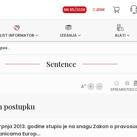
NN 85/2026
CJENIK
LIST INFORMATOR
IZDANJA
ALATI
pos...
Sentence
A
A
SPREMI
ISPIS
D
om postupku
srpnja 2013. godine stupio je na snagu Zakon o pravosu
anicama Europ...