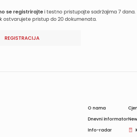
o se registrirajte
i testno pristupajte sadržajima 7 dana.
k ostvarujete pristup do 20 dokumenata.
REGISTRACIJA
O nama
Cjen
Dnevni informator
New
Info-radar