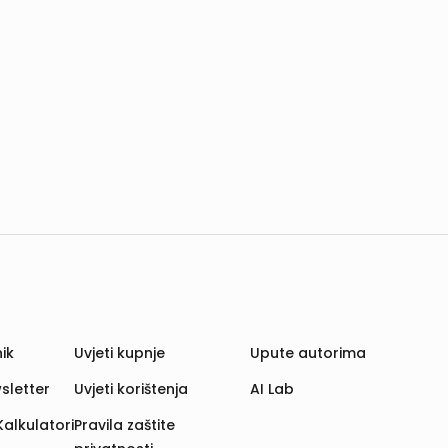
ik
Uvjeti kupnje
Upute autorima
sletter
Uvjeti korištenja
AI Lab
Kalkulatori
Pravila zaštite