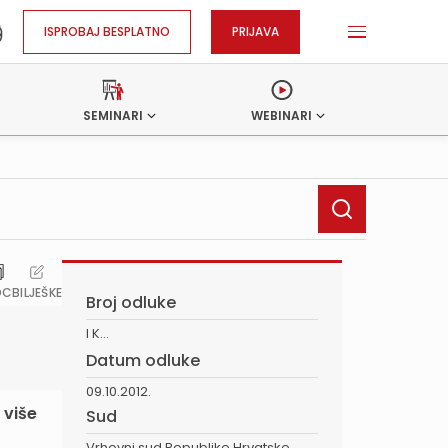
ISPROBAJ BESPLATNO
PRIJAVA
SEMINARI
WEBINARI
OC
BILJEŠKE
Broj odluke
I K...
Datum odluke
09.10.2012.
 više
Sud
Vrhovni sud Republike Hrvatske