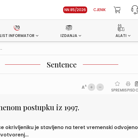
NN 85/2026
CJENIK
LIST INFORMATOR
IZDANJA
ALATI
..
Sentence
A
A
SPREMI
ISPIS
D
kaznenom postupku iz 1997.
 okrivljeniku je stavljeno na teret vremenski odvojeno
votvorenj...