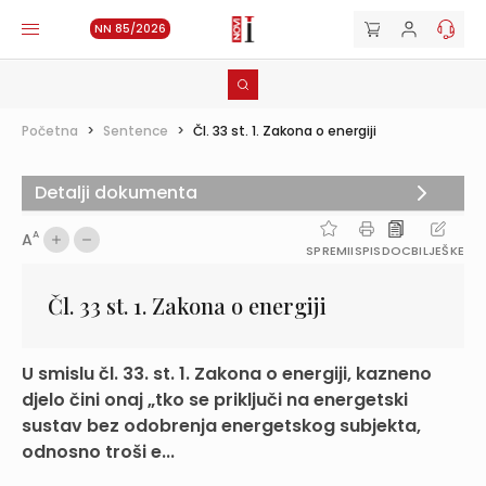
NN 85/2026
Početna
>
Sentence
>
Čl. 33 st. 1. Zakona o energiji
Detalji dokumenta
A
A
SPREMI
ISPIS
DOC
BILJEŠKE
Čl. 33 st. 1. Zakona o energiji
U smislu čl. 33. st. 1. Zakona o energiji, kazneno
djelo čini onaj „tko se priključi na energetski
sustav bez odobrenja energetskog subjekta,
odnosno troši e...