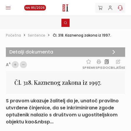
NN 85/2026
Početna
>
Sentence
>
Čl. 318. Kaznenog zakona iz 1997.
Detalji dokumenta
A
A
SPREMI
ISPIS
DOC
BILJEŠKE
Čl. 318. Kaznenog zakona iz 1997.
S pravom ukazuje žalitelj da je, unatoč pravilno
utvrđene činjenice, da se inkriminirane zgode
optuženik nalazio s društvom u ugostiteljskom
objektu kao&nbsp...