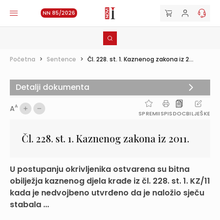
NN 85/2026
Početna
>
Sentence
>
Čl. 228. st. 1. Kaznenog zakona iz 2...
Detalji dokumenta
A
A
SPREMI
ISPIS
DOC
BILJEŠKE
Čl. 228. st. 1. Kaznenog zakona iz 2011.
U postupanju okrivljenika ostvarena su bitna
obilježja kaznenog djela krađe iz čl. 228. st. 1. KZ/11
kada je nedvojbeno utvrđeno da je naložio sječu
stabala ...