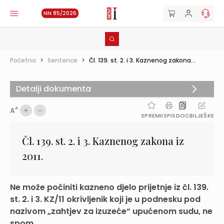
NN 85/2026
Početna
>
Sentence
>
Čl. 139. st. 2. i 3. Kaznenog zakona...
Detalji dokumenta
A
A
SPREMI
ISPIS
DOC
BILJEŠKE
Čl. 139. st. 2. i 3. Kaznenog zakona iz
2011.
Ne može počiniti kazneno djelo prijetnje iz čl. 139.
st. 2. i 3. KZ/11 okrivljenik koji je u podnesku pod
nazivom „zahtjev za izuzeće“ upućenom sudu, ne
spom...