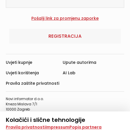
REGISTRACIJA
Uvjeti kupnje
Upute autorima
Uvjeti korištenja
AI Lab
Pravila zaštite privatnosti
Novi informator d.o.o.
Kneza Mislava 7/1
10000 Zagreb
Telefon: 01/4555-454
Kolačići i slične tehnologije
Telefaks: 01/4612-553
info@informator.hr
Na našoj web stranici koristimo kolačiće i slične
Pravila privatnosti
Impressum
Popis partnera