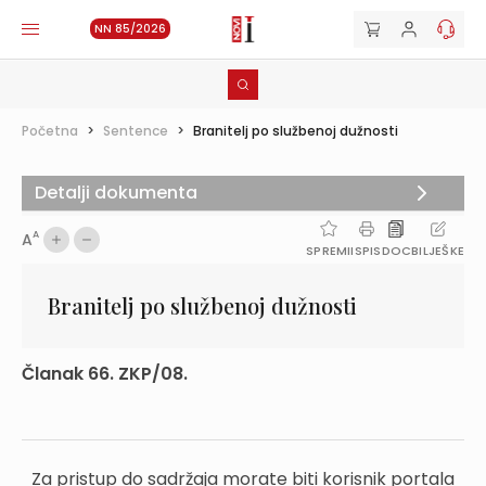
NN 85/2026
Početna
>
Sentence
>
Branitelj po službenoj dužnosti
Detalji dokumenta
A
A
SPREMI
ISPIS
DOC
BILJEŠKE
Branitelj po službenoj dužnosti
Članak 66. ZKP/08.
Za pristup do sadržaja morate biti korisnik portala