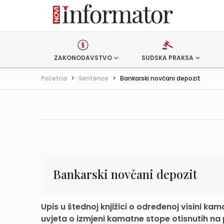
ZAKONODAVSTVO
SUDSKA PRAKSA
Početna
>
Sentence
>
Bankarski novčani depozit
Bankarski novčani depozit
Upis u štednoj knjižici o određenoj visini k
uvjeta o izmjeni kamatne stope otisnutih na po