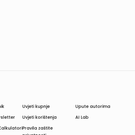
ik
Uvjeti kupnje
Upute autorima
sletter
Uvjeti korištenja
AI Lab
Kalkulatori
Pravila zaštite