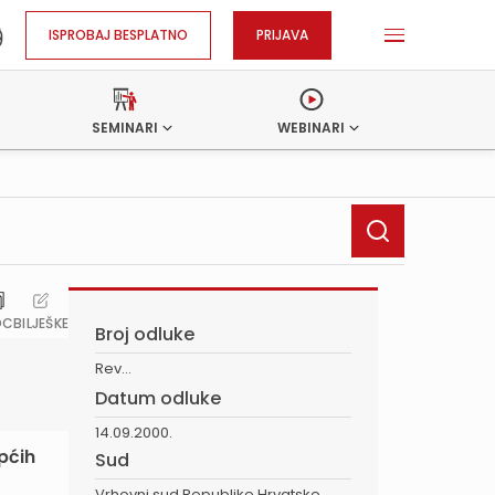
ISPROBAJ BESPLATNO
PRIJAVA
SEMINARI
WEBINARI
OC
BILJEŠKE
Broj odluke
Rev...
Datum odluke
14.09.2000.
pćih
Sud
Vrhovni sud Republike Hrvatske