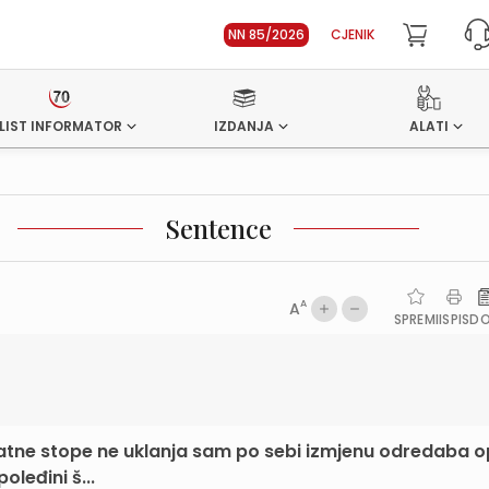
NN 85/2026
CJENIK
LIST INFORMATOR
IZDANJA
ALATI
Sentence
A
A
SPREMI
ISPIS
D
amatne stope ne uklanja sam po sebi izmjenu odredaba o
leđini š...