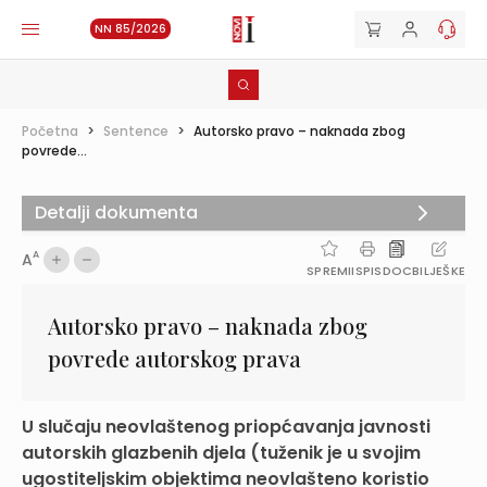
NN 85/2026
Početna
>
Sentence
>
Autorsko pravo – naknada zbog
povrede...
Detalji dokumenta
A
A
SPREMI
ISPIS
DOC
BILJEŠKE
Autorsko pravo – naknada zbog
povrede autorskog prava
U slučaju neovlaštenog priopćavanja javnosti
autorskih glazbenih djela (tuženik je u svojim
ugostiteljskim objektima neovlašteno koristio