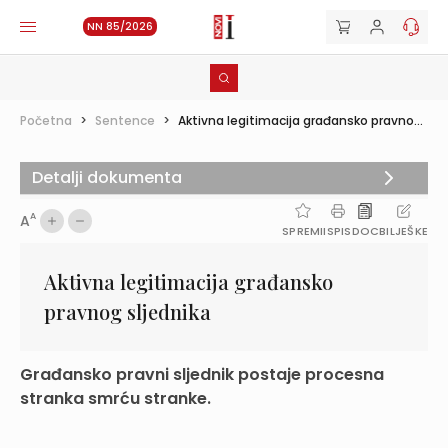
NN 85/2026
Početna
>
Sentence
>
Aktivna legitimacija građansko pravno...
Detalji dokumenta
A
A
SPREMI
ISPIS
DOC
BILJEŠKE
Aktivna legitimacija građansko
pravnog sljednika
Građansko pravni sljednik postaje procesna
stranka smrću stranke.