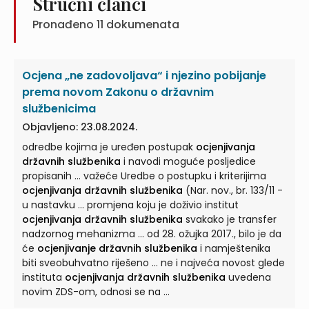
Stručni članci
Pronađeno
11
dokumenata
Ocjena „ne zadovoljava“ i njezino pobijanje
prema novom Zakonu o državnim
službenicima
Objavljeno: 23.08.2024.
odredbe kojima je uređen postupak
ocjenjivanja
državnih službenika
i navodi moguće posljedice
propisanih ... važeće Uredbe o postupku i kriterijima
ocjenjivanja državnih službenika
(Nar. nov., br. 133/11 -
u nastavku ... promjena koju je doživio institut
ocjenjivanja državnih službenika
svakako je transfer
nadzornog mehanizma ... od 28. ožujka 2017., bilo je da
će
ocjenjivanje državnih službenika
i namještenika
biti sveobuhvatno riješeno ... ne i najveća novost glede
instituta
ocjenjivanja državnih službenika
uvedena
novim ZDS-om, odnosi se na ...