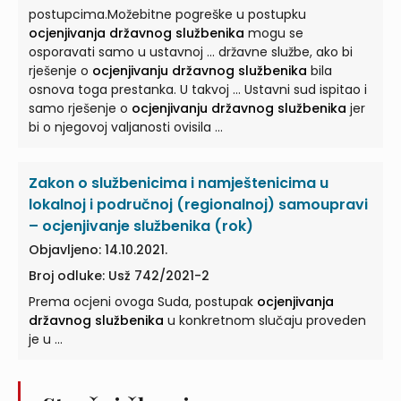
postupcima.Možebitne pogreške u postupku
ocjenjivanja državnog službenika
mogu se
osporavati samo u ustavnoj ... državne službe, ako bi
rješenje o
ocjenjivanju državnog službenika
bila
osnova toga prestanka. U takvoj ... Ustavni sud ispitao i
samo rješenje o
ocjenjivanju državnog službenika
jer
bi o njegovoj valjanosti ovisila ...
Zakon o službenicima i namještenicima u
lokalnoj i područnoj (regionalnoj) samoupravi
– ocjenjivanje službenika (rok)
Objavljeno: 14.10.2021.
Broj odluke: Usž 742/2021-2
Prema ocjeni ovoga Suda, postupak
ocjenjivanja
državnog službenika
u konkretnom slučaju proveden
je u ...