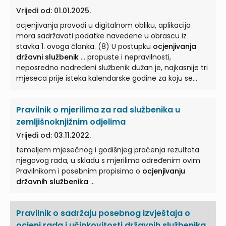
postupak i kriteriji
ocjenjivanja državnih službenika
te
Vrijedi od: 01.01.2025.
sadržaj obrasca o ocjenjivanju. Rodna neutralnost
ocjenjivanja provodi u digitalnom obliku, aplikacija
izraza Članak 2. ... proglašen odgovornim za povredu
mora sadržavati podatke navedene u obrascu iz
radne dužnosti. (4) Na postupak ocjenjivanja
stavka 1. ovoga članka. (8) U postupku
ocjenjivanja
namještenika odgovarajuće se primjenjuju odredbe
državni službenik
... propuste i nepravilnosti,
ove Uredbe o
ocjenjivanju državnih službenika
...
neposredno nadređeni službenik dužan je, najkasnije tri
mjeseca prije isteka kalendarske godine za koju se
provodi
ocjenjivanje, državnog službenika
...
službenika koji je čelnik državnog tijela ocjenjuje čelnik
Pravilnik o mjerilima za rad službenika u
tijela koje ga je imenovalo na dužnost odnosno osoba
koju on za to ovlasti. (6) Na
ocjenjivanje državnog
zemljišnoknjižnim odjelima
službenika
... kriteriji ocjenjivanja namještenika Članak
Vrijedi od: 03.11.2022.
23. (1) Na ocjenjivanje učinkovitosti rada namještenika
temeljem mjesečnog i godišnjeg praćenja rezultata
odgovarajuće se primjenjuju kriteriji za
ocjenjivanje
njegovog rada, u skladu s mjerilima određenim ovim
državnih službenika
... Danom stupanja na snagu ove
Pravilnikom i posebnim propisima o
ocjenjivanju
Uredbe prestaje važiti Uredba o postupku i kriterijima
državnih službenika
...
ocjenjivanja državnih službenika
(»Narodne novine«,
broj 133/11.). ...
Pravilnik o sadržaju posebnog izvještaja o
ocjeni rada i učinkovitosti državnih službenika