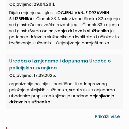
Objavljeno: 29.04.2011.
Dijela mijenja se i glasi: »
OCJENJIVANJE DRŽAVNIH
SLUŽBENIKA
«. Članak 33. Naslov iznad članka 82. mijenja
se i glasi: »Ocjenjivačko razdoblje«. ... Članak 83. mijenja
se i glasi: »Svrha
ocjenjivanja državnih službenika
je
poticanje državnih službenika na kvalitetno i učinkovito
izvršavanje službenih ... Ocjenjivanje namještenika
Članak 139.b (1) Na ocjenjivanje namještenika
odgovarajuće se primjenjuju odredbe ovoga Zakona o
Uredba o izmjenama i dopunama Uredbe o
ocjenjivanju državnih službenika
... , 3. donijeti uredbu
iz članka 36. ovoga Zakona, kojom će urediti postupak
policijskim zvanjima
ocjenjivanja, kriterije za ocjenjivanje i sadržaj obrasca o
Objavljeno: 17.09.2025.
ocjenjivanju državnih službenika
...
organizacije policije i specifičnosti radnopravnog
položaja policijskih službenika, smatraju se ocjenama
utvrđenim propisima kojima je uređeno
ocjenjivanje
državnih službenika
...
Prikaži više