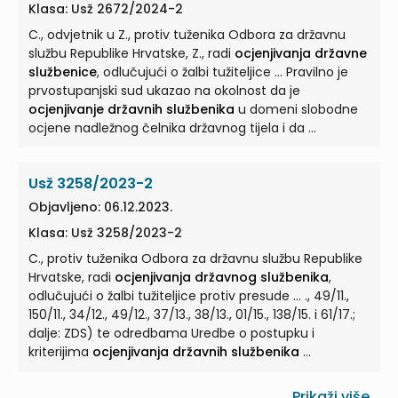
Klasa: Usž 2672/2024-2
C., odvjetnik u Z., protiv tuženika Odbora za državnu
službu Republike Hrvatske, Z., radi
ocjenjivanja državne
službenice
, odlučujući o žalbi tužiteljice ... Pravilno je
prvostupanjski sud ukazao na okolnost da je
ocjenjivanje državnih službenika
u domeni slobodne
ocjene nadležnog čelnika državnog tijela i da ...
Usž 3258/2023-2
Objavljeno: 06.12.2023.
Klasa: Usž 3258/2023-2
C., protiv tuženika Odbora za državnu službu Republike
Hrvatske, radi
ocjenjivanja državnog službenika
,
odlučujući o žalbi tužiteljice protiv presude ... ., 49/11.,
150/11., 34/12., 49/12., 37/13., 38/13., 01/15., 138/15. i 61/17.;
dalje: ZDS) te odredbama Uredbe o postupku i
kriterijima
ocjenjivanja državnih službenika
...
Prikaži više