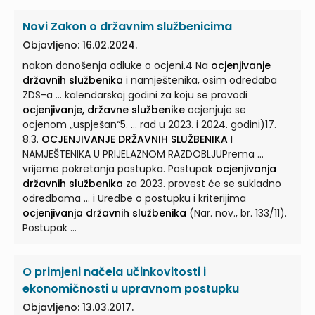
Novi Zakon o državnim službenicima
Objavljeno: 16.02.2024.
nakon donošenja odluke o ocjeni.4 Na
ocjenjivanje
državnih službenika
i namještenika, osim odredaba
ZDS-a ... kalendarskoj godini za koju se provodi
ocjenjivanje, državne službenike
ocjenjuje se
ocjenom „uspješan“5. ... rad u 2023. i 2024. godini)17.
8.3.
OCJENJIVANJE DRŽAVNIH SLUŽBENIKA
I
NAMJEŠTENIKA U PRIJELAZNOM RAZDOBLJUPrema ...
vrijeme pokretanja postupka. Postupak
ocjenjivanja
državnih službenika
za 2023. provest će se sukladno
odredbama ... i Uredbe o postupku i kriterijima
ocjenjivanja državnih službenika
(Nar. nov., br. 133/11).
Postupak ...
O primjeni načela učinkovitosti i
ekonomičnosti u upravnom postupku
Objavljeno: 13.03.2017.