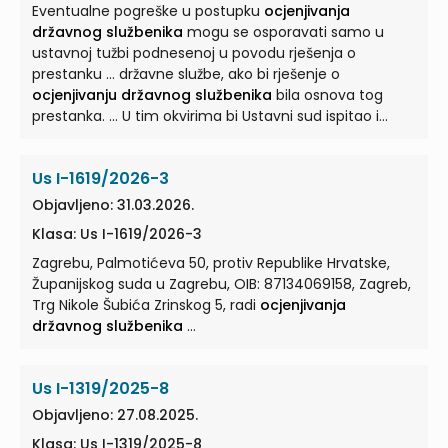
Eventualne pogreške u postupku
ocjenjivanja
državnog službenika
mogu se osporavati samo u
ustavnoj tužbi podnesenoj u povodu rješenja o
prestanku ... državne službe, ako bi rješenje o
ocjenjivanju državnog službenika
bila osnova tog
prestanka. ... U tim okvirima bi Ustavni sud ispitao i
samo rješenje o
ocjenjivanju državnog službenika
jer
bi o njegovoj valjanosti ovisila i ocjena Ustavnog ...
Us I-1619/2026-3
Objavljeno: 31.03.2026.
Klasa: Us I-1619/2026-3
Zagrebu, Palmotićeva 50, protiv Republike Hrvatske,
Županijskog suda u Zagrebu, OIB: 87134069158, Zagreb,
Trg Nikole Šubića Zrinskog 5, radi
ocjenjivanja
državnog službenika
...
Us I-1319/2025-8
Objavljeno: 27.08.2025.
Klasa: Us I-1319/2025-8