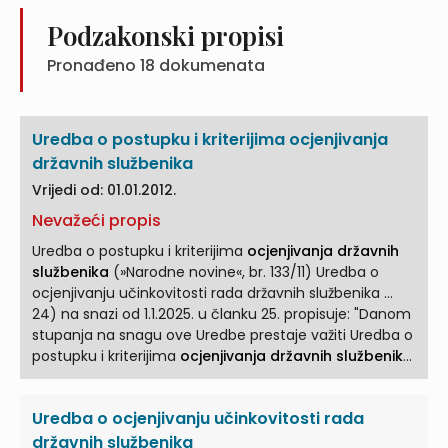
Podzakonski propisi
Pronađeno
18
dokumenata
Uredba o postupku i kriterijima ocjenjivanja
državnih službenika
Vrijedi od: 01.01.2012.
Nevažeći propis
Uredba o postupku i kriterijima
ocjenjivanja državnih
službenika
(»Narodne novine«, br. 133/11) Uredba o
ocjenjivanju učinkovitosti rada državnih službenika ...
24) na snazi od 1.1.2025. u članku 25. propisuje: "Danom
stupanja na snagu ove Uredbe prestaje važiti Uredba o
postupku i kriterijima
ocjenjivanja državnih službenika
... 27/2008 i 49/2011), Vlada Republike Hrvatske je na
sjednici održanoj 6. listopada 2011. godine donijela
Uredba o ocjenjivanju učinkovitosti rada
UREDBU O POSTUPKU I KRITERIJIMA
OCJENJIVANJA
DRŽAVNIH SLUŽBENIKA
... Ovom Uredbom utvrđuju se
državnih službenika