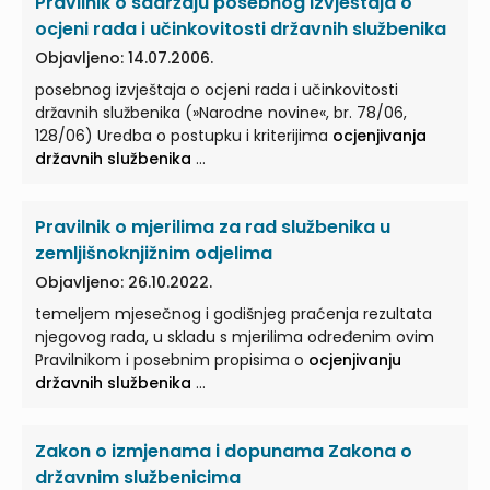
Pravilnik o sadržaju posebnog izvještaja o
tijela koje ga je imenovalo na dužnost odnosno osoba
koju on za to ovlasti. (6) Na
ocjenjivanje državnog
ocjeni rada i učinkovitosti državnih službenika
službenika
... kriteriji ocjenjivanja namještenika Članak
Objavljeno: 14.07.2006.
23. (1) Na ocjenjivanje učinkovitosti rada namještenika
posebnog izvještaja o ocjeni rada i učinkovitosti
odgovarajuće se primjenjuju kriteriji za
ocjenjivanje
državnih službenika (»Narodne novine«, br. 78/06,
državnih službenika
... Danom stupanja na snagu ove
128/06) Uredba o postupku i kriterijima
ocjenjivanja
Uredbe prestaje važiti Uredba o postupku i kriterijima
državnih službenika
...
ocjenjivanja državnih službenika
(»Narodne novine«,
broj 133/11.). ...
Pravilnik o mjerilima za rad službenika u
zemljišnoknjižnim odjelima
Objavljeno: 26.10.2022.
temeljem mjesečnog i godišnjeg praćenja rezultata
njegovog rada, u skladu s mjerilima određenim ovim
Pravilnikom i posebnim propisima o
ocjenjivanju
državnih službenika
...
Zakon o izmjenama i dopunama Zakona o
državnim službenicima