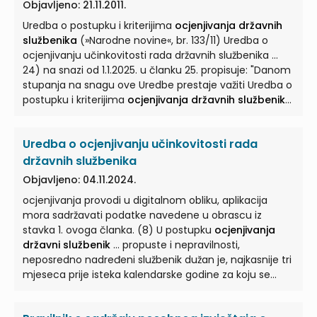
Objavljeno: 21.11.2011.
Uredba o postupku i kriterijima
ocjenjivanja državnih
službenika
(»Narodne novine«, br. 133/11) Uredba o
ocjenjivanju učinkovitosti rada državnih službenika ...
24) na snazi od 1.1.2025. u članku 25. propisuje: "Danom
stupanja na snagu ove Uredbe prestaje važiti Uredba o
postupku i kriterijima
ocjenjivanja državnih službenika
... 27/2008 i 49/2011), Vlada Republike Hrvatske je na
sjednici održanoj 6. listopada 2011. godine donijela
Uredba o ocjenjivanju učinkovitosti rada
UREDBU O POSTUPKU I KRITERIJIMA
OCJENJIVANJA
DRŽAVNIH SLUŽBENIKA
... Ovom Uredbom utvrđuju se
državnih službenika
postupak i kriteriji
ocjenjivanja državnih službenika
te
Objavljeno: 04.11.2024.
sadržaj obrasca o ocjenjivanju. Rodna neutralnost
ocjenjivanja provodi u digitalnom obliku, aplikacija
izraza Članak 2. ... proglašen odgovornim za povredu
mora sadržavati podatke navedene u obrascu iz
radne dužnosti. (4) Na postupak ocjenjivanja
stavka 1. ovoga članka. (8) U postupku
ocjenjivanja
namještenika odgovarajuće se primjenjuju odredbe
državni službenik
... propuste i nepravilnosti,
ove Uredbe o
ocjenjivanju državnih službenika
...
neposredno nadređeni službenik dužan je, najkasnije tri
mjeseca prije isteka kalendarske godine za koju se
provodi
ocjenjivanje, državnog službenika
...
službenika koji je čelnik državnog tijela ocjenjuje čelnik