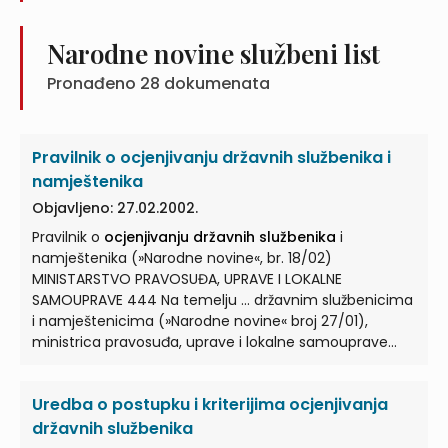
Narodne novine službeni list
Pronađeno
28
dokumenata
Pravilnik o ocjenjivanju državnih službenika i
namještenika
Objavljeno: 27.02.2002.
Pravilnik o
ocjenjivanju državnih službenika
i
namještenika (»Narodne novine«, br. 18/02)
MINISTARSTVO PRAVOSUĐA, UPRAVE I LOKALNE
SAMOUPRAVE 444 Na temelju ... državnim službenicima
i namještenicima (»Narodne novine« broj 27/01),
ministrica pravosuđa, uprave i lokalne samouprave
donosi PRAVILNIK O
OCJENJIVANJU DRŽAVNIH
SLUŽBENIKA
... Ovim Pravilnikom utvrđuju se kriteriji za
Uredba o postupku i kriterijima ocjenjivanja
ocjenjivanje državnih službenika
i namještenika i
način provođenja ocjenjivanja. 1. ... KRITERIJI ZA
državnih službenika
OCJENJIVANJE DRŽAVNIH SLUŽBENIKA
Članak 2. ...