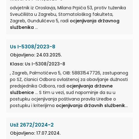
odvjetnik iz Oroslavja, Milana Prpića 53, protiv tuženika
Sveučilišta u Zagrebu, Stomatološkog fakulteta,
Zagreb, Gundulićeva 5, radi
ocjenjivanja državnog
službenika
...
Us I-5308/2023-8
Objavljeno: 24.03.2025.
Klasa: Us I-5308/2023-8
, Zagreb, Palmotićeva 5, OIB: 58831547726, zastupanog
po SZ, članici Odbora ovlaštenoj za obavljanje dužnosti
predsjednika Odbora, radi
ocjenjivanja državne
službenice
... S tim u vezi, sud napominje da su u
postupku ocjenjivanja poštivana pravila Uredbe o
postupku i kriterijima
ocjenjivanja državnih službenika
(„Narodne ...
Usž 2672/2024-2
Objavljeno: 17.07.2024.