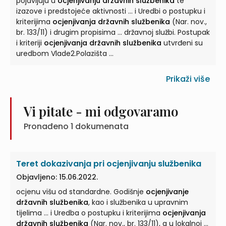
pojavljuju u
ocjenjivanju državnih službenika
te
izazove i predstojeće aktivnosti ... i Uredbi o postupku i
kriterijima
ocjenjivanja državnih službenika
(Nar. nov.,
br. 133/11) i drugim propisima ... državnoj službi. Postupak
i kriteriji
ocjenjivanja državnih službenika
utvrđeni su
uredbom Vlade2.Polazišta ...
Prikaži više
Vi pitate - mi odgovaramo
Pronađeno
1
dokumenata
Teret dokazivanja pri ocjenjivanju službenika
Objavljeno: 15.06.2022.
ocjenu višu od standardne. Godišnje
ocjenjivanje
državnih službenika
, kao i službenika u upravnim
tijelima ... i Uredba o postupku i kriterijima
ocjenjivanja
državnih službenika
(Nar. nov., br. 133/11), a u lokalnoj ...