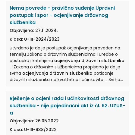
Nema povrede - pravično suđenje Upravni
postupak i spor - ocjenjivanje državnog
službenika
Objavljeno: 27.11.2024.
Klasa: U-III-2824/2023
utvrđeno je da je postupak ocjenjivanja proveden na
temelju Zakona o državnim službenicima i Uredbe o
postupku i kriterijima
ocjenjivanja državnih službenika
... Zakona o državnim službenicima propisano je da je
svrha
ocjenjivanja državnih službenika
poticanje
državnih službenika na kvalitetno i učinkovito ... Svrha
ocjenjivanja državnih službenika
je poticanje državnih
službenika na kvalitetno i učinkovito izvršavanje
Rješenje o ocjeni rada i učinkovitosti državnog
službenih zadaća, poštivanje službene ... Uredbe o
postupku i kriterijima
ocjenjivanja državnih službenika
službenika - nije pojedinačni akt iz čl. 62. UZUS-
("Narodne novine" broj 133/11. ...
a
Objavljeno: 26.05.2022.
Klasa: U-III-938/2022