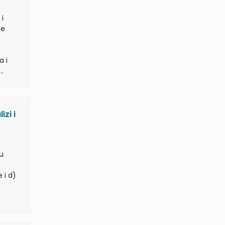
 i
zi i
u