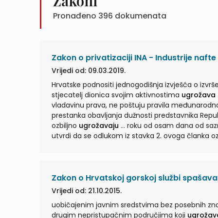
Zakoni
Pronađeno
396
dokumenata
Zakon o privatizaciji INA - Industrije nafte 
Vrijedi od: 09.03.2019.
Hrvatske podnositi jednogodišnja izvješća o izvrš
stjecatelj dionica svojim aktivnostima
ugrožava
... stjecatelja i tre
vladavinu prava, ne poštuju pravila međunarod
prestanka obavljanja dužnosti predstavnika Repub
ozbiljno
ugrožavaju
... roku od osam dana od saznanja za odluku ako nisu. (4) Ako ministar nadležan za energetiku
utvrdi da se odlukom iz stavka 2. ovoga članka o
ovoga članka. (6) Tužba iz stavka 4. ovoga Zakon
Zakon o Hrvatskoj gorskoj službi spašava
Vrijedi od: 21.10.2015.
uobičajenim javnim sredstvima bez posebnih znanj
drugim nepristupačnim područjima koji
ugrožav