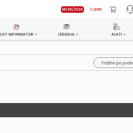
NN 85/2026
CJENIK
LIST INFORMATOR
IZDANJA
ALATI
Tražite po pod