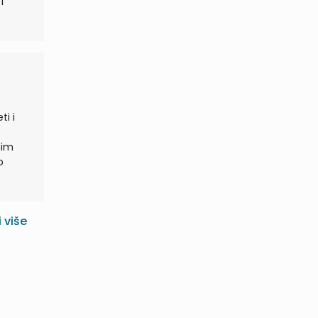
ti i
o
i više