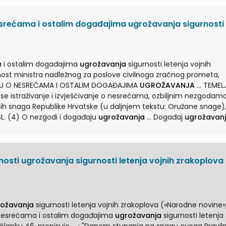
o nesrećama i ostalim događajima ugrožavanja sigurnosti
ama i ostalim događajima
ugrožavanja
sigurnosti letenja vojnih
ANJU O NESREĆAMA I OSTALIM DOGAĐAJIMA
UGROŽAVANJA
... TEMELJNE
 se istraživanje i izvješćivanje o nesrećama, ozbiljnim nezgodama
L. (4) O nezgodi i događaju
ugrožavanja
... Događaj
ugrožavan
tekstu: događaj
ugrožavanja
) je događaj povezan s operacijom
olnosti ugrožavanja sigurnosti letenja vojnih zrakoplova
rožavanja
sigurnosti letenja vojnih zrakoplova (»Narodne novine«,
nju ... i izvješćivanju o nesrećama i ostalim događajima
ugrožavanja
sigurnosti letenja