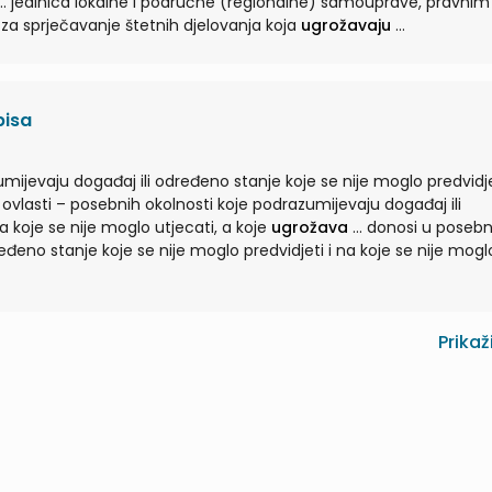
učne (regionalne) samouprave, pravnim i
a sprječavanje štetnih djelovanja koja
ugrožavaju
...
pisa
ijevaju događaj ili određeno stanje koje se nije moglo predvidje
ađaj ili
a koje se nije moglo utjecati, a koje
ugrožava
... donosi u posebnim
đeno stanje koje se nije moglo predvidjeti i na koje se nije mogl
Prikaž