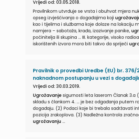
Vrijedi od: 03.05.2018.
Pravilnikom utvrđuje se vrsta i obuhvat mjera nuk
opseg izvješćivanja o događajima koji
ugrožavaj
kao i tijelima i službama koje dolaze na lokaciju
namjera – sabotaža, krađa, izazivanje panike,
ugr
počinitelja ili skupina ... III. kategorije, visoko radioaktivnog otpada i postrojenja za zbrinjavanje radioaktivnog otpada i
iskorištenih izvora mora biti takvo da spriječi
ugr
privremene pohrane, prijevoza i zbrinjavanja. (2)
Pravilnik o provedbi Uredbe (EU) br. 376/2
naknadnom postupanju u vezi s događaji
Vrijedi od: 30.03.2019.
Ugrožavanje
sigurnosti leta laserom Članak 3.a (
skladu s člankom 4. ... je bez odgađanja putem radiokomunikacije proslijediti odgovarajuću informaciju o tom
događaju. (2) Podaci koje bi trebala sadržavati i
pozicija zrakoplova. (3) Nadležna kontrola zra
ugrožavanju
...