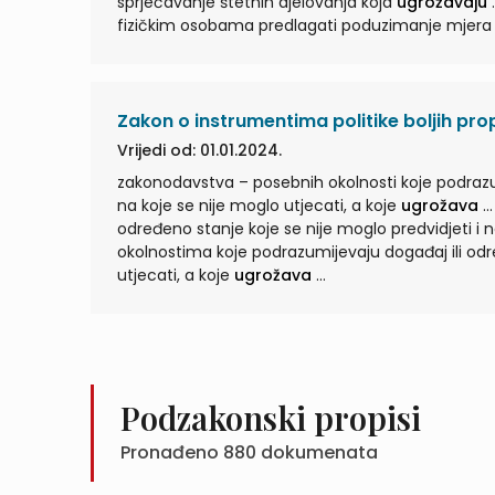
sprječavanje štetnih djelovanja koja
ugrožavaju
... jedinica lokalne i podr
fizičkim osobama predlagati poduzimanje mjera z
Zakon o instrumentima politike boljih pro
Vrijedi od: 01.01.2024.
zakonodavstva – posebnih okolnosti koje podrazum
na koje se nije moglo utjecati, a koje
ugrožava
... ovlasti – posebnih okolnosti koje podrazumijevaju dog
određeno stanje koje se nije moglo predvidjeti i n
okolnostima koje podrazumijevaju događaj ili odre
utjecati, a koje
ugrožava
...
Podzakonski propisi
Pronađeno
880
dokumenata