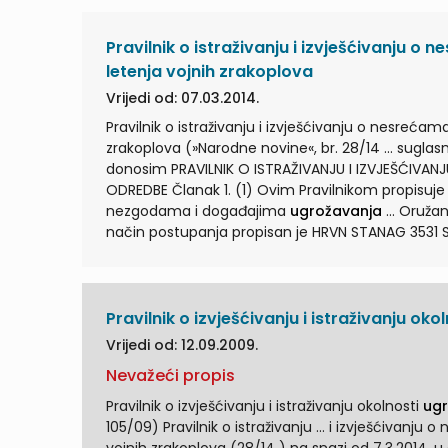
Pravilnik o istraživanju i izvješćivanju 
letenja vojnih zrakoplova
Vrijedi od: 07.03.2014.
Pravilnik o istraživanju i izvješćivanju o nesreć
zrakoplova (»Narodne novine«, br. 28/14 ... suglasnost ministra nadležnog za poslove civilnoga zračnog prometa,
donosim PRAVILNIK O ISTRAŽIVANJU I IZVJEŠĆIV
ODREDBE Članak 1. (1) Ovim Pravilnikom propisuje
nezgodama i događajima
ugrožavanja
... Oružanih snaga Republike Hrvatske (u daljnjem tekstu: Oružane snage),
način postupanja propisan je HRVN STANAG 3531 S
sigurnosti letenja vojnih zrakoplova (u daljnjem 
vojnoga zrakoplova, operativni ...
Pravilnik o izvješćivanju i istraživanju ok
Vrijedi od: 12.09.2009.
Nevažeći propis
Pravilnik o izvješćivanju i istraživanju okolnosti
ug
105/09) Pravilnik o istraživa