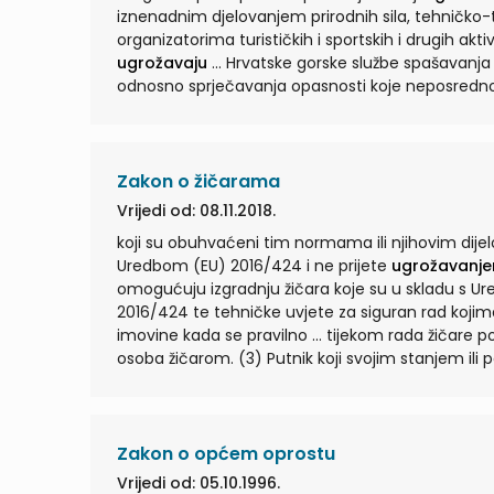
iznenadnim djelovanjem prirodnih sila, tehničko-te
organizatorima turističkih i sportskih i drugih akt
ugrožavaju
... Hrvatske gorske službe spašavanja koji sudjeluju u intervencijama spašavanja života ili otklanjanja,
odnosno sprječavanja opasnosti koje neposred
prostorima, na skijaškim stazama, planinskim i
Zakon o žičarama
Vrijedi od: 08.11.2018.
koji su obuhvaćeni tim normama ili njihovim dije
Uredbom (EU) 2016/424 i ne prijete
ugrožavanj
omogućuju izgradnju žičara koje su u skladu s Ur
2016/424 te tehničke uvjete za siguran rad koji
imovine kada se pravilno ... tijekom rada žičare ponašaju na način kojim se osigurava siguran i redovit rad i prijevoz
osoba žičarom. (3) Putnik koji svojim stanjem il
Odobrenjem za rad žičare potvrđuje se da žičara 
Zakon o općem oprostu
Vrijedi od: 05.10.1996.