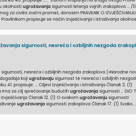
nom stupanja na snagu ovoga Pravilnika
ju okolnosti
ugrožavanja
sigurnosti letenja vojnih zrakoplova ... /07), uz
nog za civilni zračni promet, donosim PRAVILNIK O IZVJEŠĆIVANJU 
vim Pravilnikom propisuje se način izvješćivanja i istraživanja okolnos
 način izvješćivanja o rezultatima ...
grožavanja sigurnosti, nesreća i ozbiljnih nezgoda zrako
a
sigurnosti, nesreća i ozbiljnih nezgoda zrakoplova (»Narodne nov
anju ... i istraživanju događaja koji
ugrožavaju
sigurnost te nesreća i ozbiljnih nezgo
vanja i istraživanja Članak 2. (1)
a ima za cilj sprečavanje budućih
ugrožavanja
sigurnosti ..
vješćivanja Članak 12. (1) O svakom
ugrožavanju
sigurnosti
ito vezanim za operacije ... Istraživanje
ugrožavanja
sigurnosti zrakoplova Članak 17. (1) Svako
to ispitano i analizirano. (2) Istraživanje ...