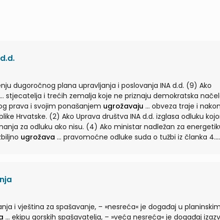
d.d.
enju dugoročnog plana upravljanja i poslovanja INA d.d. (9) Ako
ćih zemalja koje ne priznaju demokratska načela niti
nog prava i svojim ponašanjem
ugrožavaju
... obveza traje i nakon
like Hrvatske. (2) Ako Uprava društva INA d.d. izglasa odluku koj
zbiljno
ugrožava
... pravomoćne odluke suda o tužbi iz članka 4.
a može se utemeljiti samo na razlozima koji ozbiljno
ugrožavaj
nja
a i vještina za spašavanje, – »nesreća« je događaj u planinskim
a
... ekipu gorskih spašavatelja, – »veća nesreća« je događaj izazvan