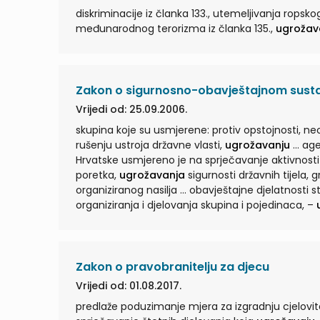
diskriminacije iz članka 133., utemeljivanja rops
međunarodnog terorizma iz članka 135.,
ugrožav
Zakon o sigurnosno-obavještajnom susta
Vrijedi od: 25.09.2006.
skupina koje su usmjerene: protiv opstojnosti, neo
rušenju ustroja državne vlasti,
ugrožavanju
... agencija (SOA) Članak 23. (1) Djelovanje SOA-e na području Republike
Hrvatske usmjereno je na sprječavanje aktivnosti 
poretka,
ugrožavanja
sigurnosti državnih tijela,
organiziranog nasilja ... obavještajne djelatnosti stranih obavještajnih službi, organizacija i pojedinaca, – ekstremističkog
organiziranja i djelovanja skupina i pojedinaca, –
državnih tijela, znastvenih institucija i pravnih 
...
Zakon o pravobranitelju za djecu
Vrijedi od: 01.08.2017.
predlaže poduzimanje mjera za izgradnju cjelovito