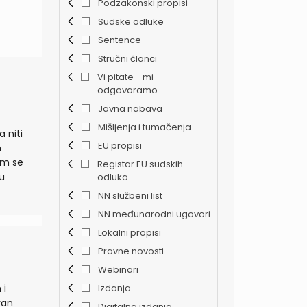
Podzakonski propisi
Sudske odluke
Sentence
Stručni članci
Vi pitate - mi
odgovaramo
Javna nabava
Mišljenja i tumačenja
EU propisi
om se
Registar EU sudskih
odluka
NN službeni list
u
...
NN međunarodni ugovori
Lokalni propisi
Pravne novosti
Webinari
 i
Izdanja
Digitalna izdanja