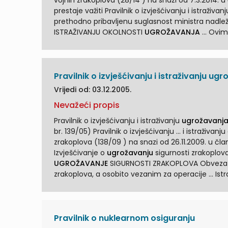
vojnih zrakoplova (28/14 ) na snazi od 7.3.2014. u članku 46. propisuje ... : "Da
prestaje važiti Pravilnik o izvješćivanju i istraživan
prethodno pribavljenu suglasnost ministra nadlež
ISTRAŽIVANJU OKOLNOSTI
UGROŽAVANJA
... O
ugrožavanja
sigurnosti letenja vojnih zrakoplova,
Pravilnik o izvješćivanju i istraživanju u
Vrijedi od: 03.12.2005.
Nevažeći propis
Pravilnik o izvješćivanju i istraživanju
ugrožavanj
br. 139/05) Pravilnik o izvješćiv
zrakoplova (138/09 ) na snazi od 26.11.2009. u članku 41. propisuje: ... Ciljevi izvješći
Izvješćivanje o
ugrožavanju
sigurnosti zrakoplov
UGROŽAVANJE
SIGURNOSTI ZRAKOPLOVA Obveza iz
zrakoplova, a osob
ugrožavanje
sigurnosti zrakoplova mora biti temelji
Pravilnik o nuklearnom osiguranju