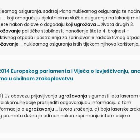
learnog osiguranja, sadržaj Plana nuklearnog osiguranja te način
u
... koji omogućuju djelatnicima službe osiguranja na lokaciji mete
 mete nakon dojave o događaju koji
ugrožava
... života drugih 3.
ožavanje
političke stabilnosti, nanošenje štete 4. brojnost –
ožavanje
... nuklearnog osiguranja istih tijekom njihova korištenja,
 U slučaju
ugrožavanja
nuklearnog osiguranja ...
014 Europskog parlamenta i Vijeća o izvješćivanju, anali
ma u civilnom zrakoplovstvu
1) Uz obavezu prijavljivanja
ugrožavanja
sigurnosti leta laserom 
nformacija o
ugrožavanju
... izvora zračenja, c) boja laserske zrake i d)
čnog prometa dužna je odmah nakon zaprimanja informacije o