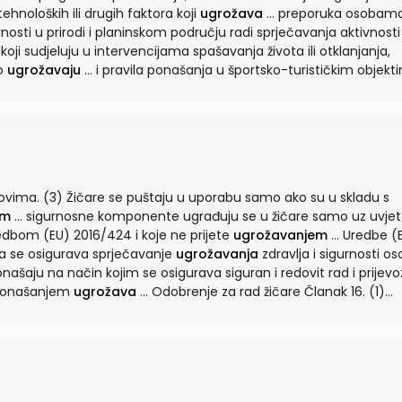
hnoloških ili drugih faktora koji
ugrožava
... preporuka osobama i
ivnosti u prirodi i planinskom području radi sprječavanja aktivnosti
no
ugrožavaju
... i pravila ponašanja u športsko-turističkim objektima i
 drugim nepristupačnim područjima tako da ne
ugrožavaju
...
lovima. (3) Žičare se puštaju u uporabu samo ako su u skladu s
em
... sigurnosne komponente ugrađuju se u žičare samo uz uvjet da
edbom (EU) 2016/424 i koje ne prijete
ugrožavanjem
... Uredbe (EU)
ma se osigurava sprječavanje
ugrožavanja
zdravlja i sigurnosti os
i ponašanjem
ugrožava
... Odobrenje za rad žičare Članak 16. (1)
ne prijeti
ugrožavanjem
zdravlja ili sigurnosti osoba ili imovine ...