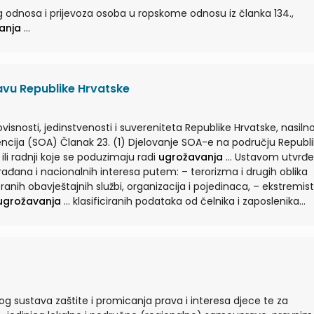
kog odnosa i prijevoza osoba u ropskome odnosu iz članka 134.,
anja
...
vu Republike Hrvatske
visnosti, jedinstvenosti i suvereniteta Republike Hrvatske, nasil
ili radnji koje se poduzimaju radi
ugrožavanja
... Ustavom utvrđenog
 građana i nacionalnih interesa putem: – terorizma i drugih oblika
ugrožavanja
... klasificiranih podataka od čelnika i zaposlenika
osoba s javnim ovlastima, – drugih aktivnosti usmjerenih na
ugroža
g sustava zaštite i promicanja prava i interesa djece te za