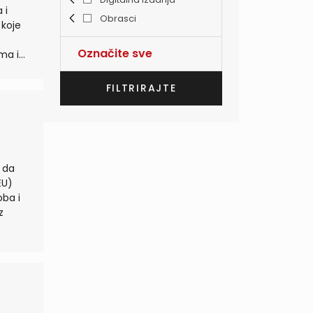
Obrasci
 koje
Označite sve
oba i