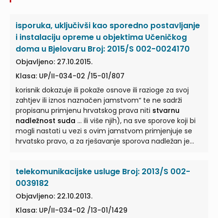
isporuka, uključivši kao sporedno postavljanje
i instalaciju opreme u objektima Učeničkog
doma u Bjelovaru Broj: 2015/S 002-0024170
Objavljeno: 27.10.2015.
Klasa: UP/II-034-02 /15-01/807
korisnik dokazuje ili pokaže osnove ili razioge za svoj
zahtjev ili iznos naznačen jamstvom“ te ne sadrži
propisanu primjenu hrvatskog prava niti
stvarnu
nadležnost suda
... ili više njih), na sve sporove koji bi
mogli nastati u vezi s ovim jamstvom primjenjuje se
hrvatsko pravo, a za rješavanje sporova nadležan je
stvarno nadležni sud
... kod ovako izdanih bezuvjetnih
garancija ,,na prvi poziv““ presumira (i bez navođenja)
telekomunikacijske usluge Broj: 2013/S 002-
da se primjenjuje hrvatsko pravo i da je mjesno
nadležan
stvarno nadležni sud
... da korisnik dokazuje
0039182
ili pokaže osnove ili razloge za svoj zahtjev ili iznos
Objavljeno: 22.10.2013.
naznačen jamstvom““ te propisanu primjenu
Klasa: UP/II-034-02 /13-01/1429
hrvatskog prava niti
stvarnu nadležnost suda
...