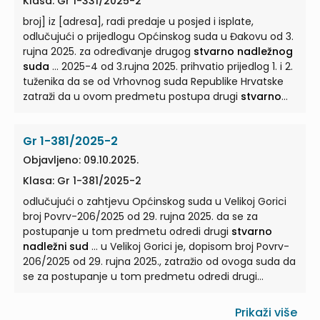
Klasa: Gr 1-331/2025-2
tuženica traži da se iz tih razloga za postupanje u tom
parničnom postupku odredi drugi
broj] iz [adresa], radi predaje u posjed i isplate,
stvarno nadležni
sud
odlučujući o prijedlogu Općinskog suda u Đakovu od 3.
... ZPP da se za postupanje odredi drugi
stvarno
nadležni sud
rujna 2025. za određivanje drugog
, jer da razlozi na kojima tuženica temelji
stvarno nadležnog
svoj prijedlog predstavljaju važan razlog za svrsishodnu
suda
... 2025-4 od 3.rujna 2025. prihvatio prijedlog 1. i 2.
...
tuženika da se od Vrhovnog suda Republike Hrvatske
zatraži da u ovom predmetu postupa drugi
stvarno
nadležni sud
... sud prvog stupnja može sam ili na
prijedlog stranke zatražiti od najvišeg suda određene
Gr 1-381/2025-2
vrste da odredi da u pojedinom predmetu postupa
drugi
stvarno nadležni sud
... Smisao citirane
Objavljeno: 09.10.2025.
zakonske odredbe o svrsishodnoj delegaciji jest da bi
Klasa: Gr 1-381/2025-2
bilo umjesnije da predmet rješava neki drugi
stvarno
nadležni sud
odlučujući o zahtjevu Općinskog suda u Velikoj Gorici
, a ne onaj koji ... U rješenju kojim se
prihvaća prijedlog 1. i 2. tuženika navodi se da ne
broj Povrv-206/2025 od 29. rujna 2025. da se za
postoje razlozi zbog kojih bi bilo očito da će se pred
postupanje u tom predmetu odredi drugi
stvarno
drugim
nadležni sud
stvarno nadležnim sudom
... u Velikoj Gorici je, dopisom broj Povrv-
...
206/2025 od 29. rujna 2025., zatražio od ovoga suda da
se za postupanje u tom predmetu odredi drugi
stvarno nadležni sud
... prijavu protiv svih sudaca
Građanskog odjela Općinskog suda u Velikoj Gorici, što
Prikaži više