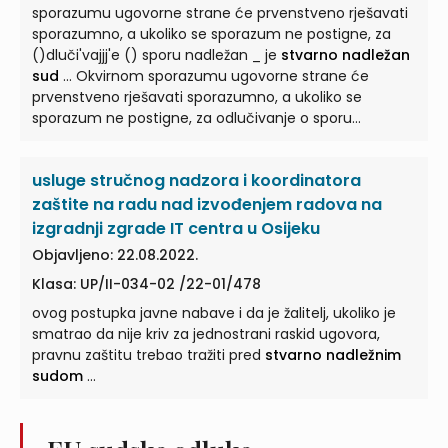
sporazumu ugovorne strane će prvenstveno rješavati
sporazumno, a ukoliko se sporazum ne postigne, za
()dluči'vajjj'e () sporu nadležan _ je
stvarno nadležan
sud
... Okvirnom sporazumu ugovorne strane će
prvenstveno rješavati sporazumno, a ukoliko se
sporazum ne postigne, za odlučivanje o sporu
nadležanje
stvarno nadležni sud
...
usluge stručnog nadzora i koordinatora
zaštite na radu nad izvođenjem radova na
izgradnji zgrade IT centra u Osijeku
Objavljeno: 22.08.2022.
Klasa: UP/II-034-02 /22-01/478
ovog postupka javne nabave i da je žalitelj, ukoliko je
smatrao da nije kriv za jednostrani raskid ugovora,
pravnu zaštitu trebao tražiti pred
stvarno nadležnim
sudom
...