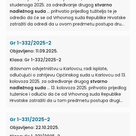
studenoga 2025. za određivanje drugog
stvarno
nadležnog suda
... prihvatio prijedlog tužitelja te je
odredio da će se od Vrhovnog suda Republike Hrvatske
zatražiti da odredi da u ovom predmetu postupa drugi
stvarno nadležni sud
... s njegova područja, te je
dopisom poslovni broj P-4375/2025-3 od 26.
Gr 1-332/2025-2
studenoga 2025. predložio da u tom predmetu
postupa drugi
stvarno nadležni sud
... sud prvog
Objavljeno: 11.09.2025.
stupnja može sam ili na prijedlog stranke zatražiti od
Klasa: Gr 1-332/2025-2
najvišeg suda određene vrste da odredi da u
pojedinom predmetu postupa drugi
državnom odvjetništvu u Karlovcu, radi isplate,
stvarno nadležni
sud
odlučujući o zahtjevu Općinskog suda u Karlovcu od 13.
... ZPP-a, da se za postupanje u predmetu tog
suda poslovni broj P-4375/2025, umjesto Općinskog
kolovoza 2025. za određivanje drugog
stvarno
suda u Splitu, odredi drugi
nadležnog suda
... 13. kolovoza 2025. prihvatio prijedlog
stvarno nadležni sud
, a sve
kako ...
tuženice i odlučio da će od Vrhovnog suda Republike
Hrvatske zatražiti da u tom predmetu postupa drugi
stvarno nadležni sud
... /19, 80/22, 114/22 i 155/23, dalje
u tekstu: ZPP) odnosno da se od Vrhovnog suda
Gr 1-331/2025-2
Republike Hrvatske zatraži da u ovom predmetu
postupa drugi
stvarno nadležni sud
... istražnog
Objavljeno: 22.10.2025.
zatvora su sudjelovali suci toga suda te obzirom