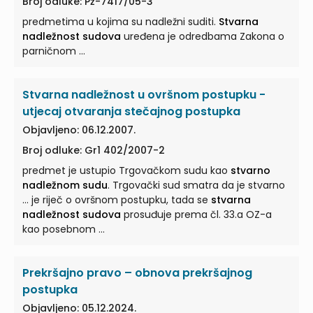
Broj odluke: Pž-7417/05-3
predmetima u kojima su nadležni suditi.
Stvarna
nadležnost sudova
uređena je odredbama Zakona o
parničnom ...
Stvarna nadležnost u ovršnom postupku -
utjecaj otvaranja stečajnog postupka
Objavljeno: 06.12.2007.
Broj odluke: Gr1 402/2007-2
predmet je ustupio Trgovačkom sudu kao
stvarno
nadležnom sudu
. Trgovački sud smatra da je stvarno
... je riječ o ovršnom postupku, tada se
stvarna
nadležnost sudova
prosuđuje prema čl. 33.a OZ-a
kao posebnom ...
Prekršajno pravo – obnova prekršajnog
postupka
Objavljeno: 05.12.2024.