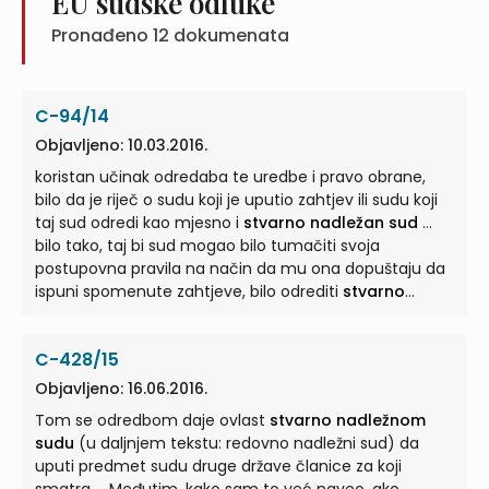
EU sudske odluke
Pronađeno
12
dokumenata
C-94/14
Objavljeno: 10.03.2016.
koristan učinak odredaba te uredbe i pravo obrane,
bilo da je riječ o sudu koji je uputio zahtjev ili sudu koji
taj sud odredi kao mjesno i
stvarno nadležan sud
...
bilo tako, taj bi sud mogao bilo tumačiti svoja
postupovna pravila na način da mu ona dopuštaju da
ispuni spomenute zahtjeve, bilo odrediti
stvarno
nadležan sud
... 2006 o uvođenju postupka za europski
platni nalog obvezan nacionalno pravo tumačiti na
C-428/15
način da mu ono omogućuje da utvrdi ili odredi
mjesno i
stvarno nadležan sud
...
Objavljeno: 16.06.2016.
Tom se odredbom daje ovlast
stvarno nadležnom
sudu
(u daljnjem tekstu: redovno nadležni sud) da
uputi predmet sudu druge države članice za koji