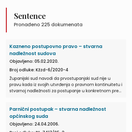
predstavlja važan razlog da u ovom predmetu
postupa drugi
stvarno nadležni sud
... sud prvog
stupnja može sam ili na prijedlog stranke zatražiti od
Sentence
najvišeg suda određene vrste da odredi da u
Pronađeno
225
dokumenata
pojedinom predmetu postupa drugi
stvarno nadležni
sud
... Ureda za suzbijanje korupcije i organiziranog
kriminaliteta pod brojem 50 Su-656/18, predstavlja
važan razlog da se za postupanje odredi drugi
stvarno
Kazneno postupovno pravo – stvarna
nadležni sud
...
nadležnost sudova
Objavljeno: 05.02.2020.
Broj odluke: Kžzd-6/2020-4
Županijski sud navodi da prvostupanjski sud nije u
pravu kada iz svojih utvrđenja o pravnom kontinuitetu i
stvarnoj nadležnosti za postupanje u konkretnom pre…
Parnični postupak – stvarna nadležnost
općinskog suda
Objavljeno: 24.04.2006.