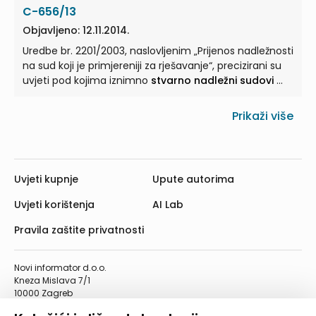
C-656/13
Objavljeno: 12.11.2014.
Uredbe br. 2201/2003, naslovljenim „Prijenos nadležnosti
na sud koji je primjereniji za rješavanje“, precizirani su
uvjeti pod kojima iznimno
stvarno nadležni sudovi
...
Prikaži više
Uvjeti kupnje
Upute autorima
Uvjeti korištenja
AI Lab
Pravila zaštite privatnosti
Novi informator d.o.o.
Kneza Mislava 7/1
10000 Zagreb
Telefon: 01/4555-454