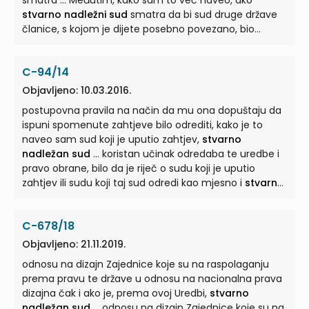
smatra ... Međutim, kako sam to već naveo, ako
stvarno nadležni sud
smatra da bi sud druge države
članice, s kojom je dijete posebno povezano, bio
primjereniji za ... Stoga postoje samo dva moguća
scenarija, i to podnošenje zahtjeva stranaka u
C-94/14
postupku koji je u tijeku pred
stvarno nadležnim
sudom
ili poziv tog suda ... primijeniti na postupke
Objavljeno: 10.03.2016.
zaštite djece koji su kvalificirani kao postupci javnog
postupovna pravila na način da mu ona dopuštaju da
prava prema nacionalnom pravu, i to čak i kad u državi
ispuni spomenute zahtjeve bilo odrediti, kako je to
članici kojoj
stvarno nadležni sud
... Uredbe br.
naveo sam sud koji je uputio zahtjev,
stvarno
2201/2003 navode se tri uvjeta za upućivanje
stvarno
nadležan sud
... koristan učinak odredaba te uredbe i
nadležnog suda
predmeta drugom sudu. ...
pravo obrane, bilo da je riječ o sudu koji je uputio
zahtjev ili sudu koji taj sud odredi kao mjesno i
stvarno
nadležan sud
... na temelju potonje uredbe i Uredbe
br. 1896/2006 obvezan nacionalno pravo tumačiti na
C-678/18
način da mu ono dopušta da utvrdi ili odredi mjesno i
stvarno nadležan sud
... koristan učinak odredaba te
Objavljeno: 21.11.2019.
uredbe i pravo obrane, bilo da je riječ o sudu koji je
odnosu na dizajn Zajednice koje su na raspolaganju
uputio zahtjev ili sudu koji taj sud odredi kao mjesno i
prema pravu te države u odnosu na nacionalna prava
stvarno nadležan sud
... na temelju potonje uredbe i
dizajna čak i ako je, prema ovoj Uredbi,
stvarno
Uredbe br. 1896/2006 obvezan nacionalno pravo
nadležan sud
... odnosu na dizajn Zajednice koje su na