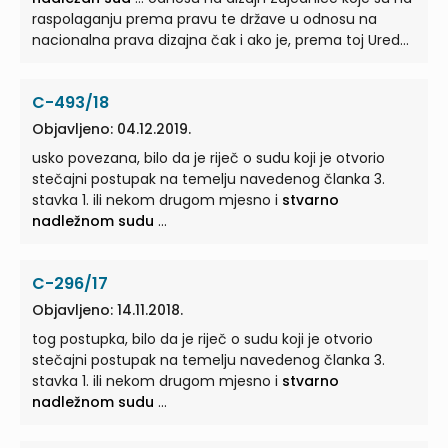
tumačiti na način da mu ono omogućuje da utvrdi ili
raspolaganju prema pravu te države u odnosu na
odredi mjesno i
stvarno nadležan sud
...
nacionalna prava dizajna čak i ako je, prema toj Uredbi,
stvarno nadležan sud
...
C-493/18
Objavljeno: 04.12.2019.
usko povezana, bilo da je riječ o sudu koji je otvorio
stečajni postupak na temelju navedenog članka 3.
stavka 1. ili nekom drugom mjesno i
stvarno
nadležnom sudu
...
C-296/17
Objavljeno: 14.11.2018.
tog postupka, bilo da je riječ o sudu koji je otvorio
stečajni postupak na temelju navedenog članka 3.
stavka 1. ili nekom drugom mjesno i
stvarno
nadležnom sudu
...