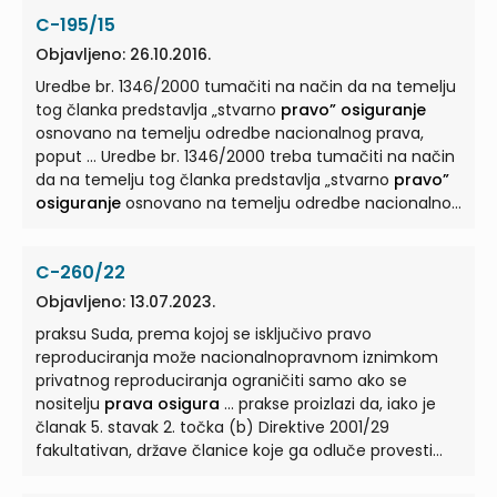
C-195/15
Objavljeno: 26.10.2016.
Uredbe br. 1346/2000 tumačiti na način da na temelju
tog članka predstavlja „stvarno
pravo” osiguranje
osnovano na temelju odredbe nacionalnog prava,
poput ... Uredbe br. 1346/2000 treba tumačiti na način
da na temelju tog članka predstavlja „stvarno
pravo”
osiguranje
osnovano na temelju odredbe nacionalnog
prava ...
C-260/22
Objavljeno: 13.07.2023.
praksu Suda, prema kojoj se isključivo pravo
reproduciranja može nacionalnopravnom iznimkom
privatnog reproduciranja ograničiti samo ako se
nositelju
prava osigura
... prakse proizlazi da, iako je
članak 5. stavak 2. točka (b) Direktive 2001/29
fakultativan, države članice koje ga odluče provesti
moraju nositeljima
prava osigurati
... članicama koje