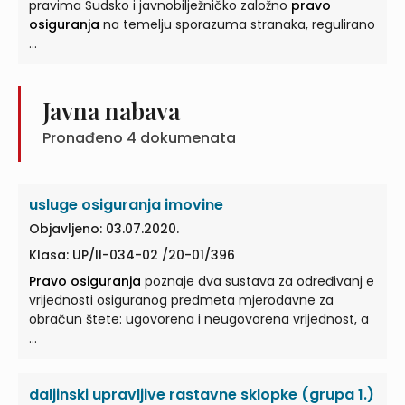
pravima Sudsko i javnobilježničko založno
pravo
osiguranja
na temelju sporazuma stranaka, regulirano
...
Javna nabava
Pronađeno
4
dokumenata
usluge osiguranja imovine
Objavljeno: 03.07.2020.
Klasa: UP/II-034-02 /20-01/396
Pravo osiguranja
poznaje dva sustava za određivanj e
vrijednosti osiguranog predmeta mjerodavne za
obračun štete: ugovorena i neugovorena vrijednost, a
...
daljinski upravljive rastavne sklopke (grupa 1.)