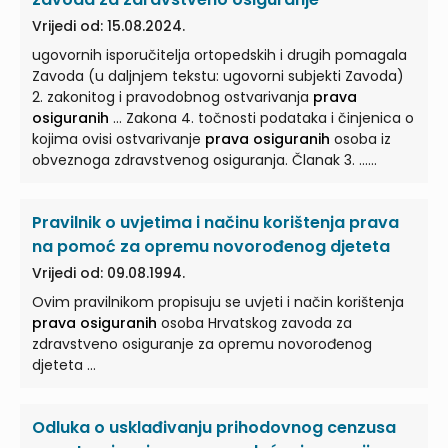
stupnju odnosno ... u prvom stupnju u postupcima
Vrijedi od: 15.08.2024.
ostvarivanja prava na ortopedska i druga pomagala te
ugovornih isporučitelja ortopedskih i drugih pomagala
upućivanja na liječenje u inozemstvo. (3) U
Zavoda (u daljnjem tekstu: ugovorni subjekti Zavoda)
ostvarivanju
prava osiguranih
... stupnju sudjeluje
2. zakonitog i pravodobnog ostvarivanja
prava
liječničko povjerenstvo područnog ureda Zavoda, a u
osiguranih
... Zakona 4. točnosti podataka i činjenica o
drugom stupnju liječničko povjerenstvo Direkcije
kojima ovisi ostvarivanje
prava osiguranih
osoba iz
Zavoda. (4) U ostvarivanju
prava osiguranih
...
obveznoga zdravstvenog osiguranja. Članak 3. ...
Pravilniku imaju sljedeće značenje: 1. nadzor –
kontinuirano praćenje izvršavanja ugovornih obveza
Pravilnik o uvjetima i načinu korištenja prava
ugovornih subjekata Zavoda, kao i ostvarivanja
prava
osiguranih
... ugovornog subjekta Zavoda, u cilju
na pomoć za opremu novorođenog djeteta
utvrđivanja činjenica vezanih uz ispunjavanje
Vrijedi od: 09.08.1994.
ugovorom preuzetih obveza, kao i načina te uvjeta
Ovim pravilnikom propisuju se uvjeti i način korištenja
ostvarivanja
prava osiguranih
... se utvrđuje datum
prava osiguranih
osoba Hrvatskog zavoda za
prestanka privremene nesposobnosti osiguranika 4.
zdravstveno osiguranje za opremu novorođenog
nadzor i kontrola točnosti podataka i činjenica o
djeteta ...
kojima ovisi ostvarivanje
prava osiguranih
...
Odluka o usklađivanju prihodovnog cenzusa