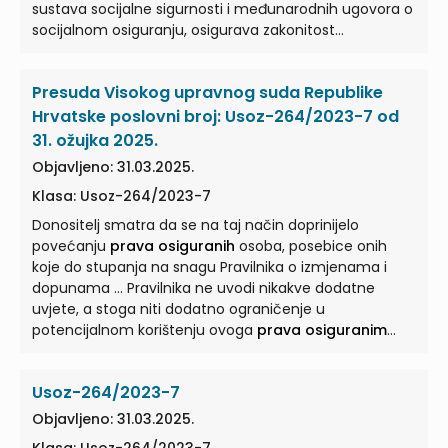
sustava socijalne sigurnosti i međunarodnih ugovora o
socijalnom osiguranju, osigurava zakonitost
ostvarivanja
prava osiguranih
...
Presuda Visokog upravnog suda Republike
Hrvatske poslovni broj: Usoz-264/2023-7 od
31. ožujka 2025.
Objavljeno: 31.03.2025.
Klasa: Usoz-264/2023-7
Donositelj smatra da se na taj način doprinijelo
povećanju
prava osiguranih
osoba, posebice onih
koje do stupanja na snagu Pravilnika o izmjenama i
dopunama ... Pravilnika ne uvodi nikakve dodatne
uvjete, a stoga niti dodatno ograničenje u
potencijalnom korištenju ovoga
prava osiguranim
osobama, nego, upravo suprotno ... Pravilnikom su
uređeni uvjeti i način ostvarivanja
prava osiguranih
Usoz-264/2023-7
osoba Hrvatskog zavoda za zdravstveno osiguranje iz
obveznog zdravstvenog osiguranja ... Naime, ZOZO je
Objavljeno: 31.03.2025.
dao ovlast Hrvatskom zavodu za zdravstveno