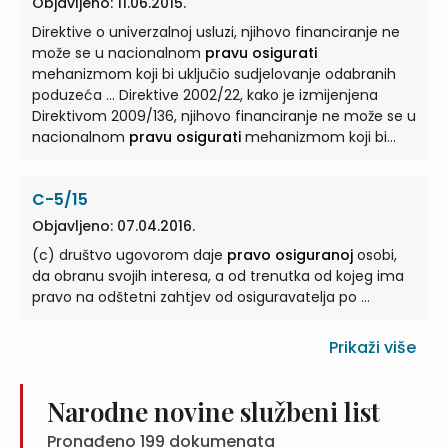
Objavljeno: 11.06.2015.
Direktive o univerzalnoj usluzi, njihovo financiranje ne
može se u nacionalnom
pravu osigurati
mehanizmom koji bi uključio sudjelovanje odabranih
poduzeća ... Direktive 2002/22, kako je izmijenjena
Direktivom 2009/136, njihovo financiranje ne može se u
nacionalnom
pravu osigurati
mehanizmom koji bi
uključio sudjelovanje ...
C-5/15
Objavljeno: 07.04.2016.
(c) društvo ugovorom daje
pravo osiguranoj
osobi,
da obranu svojih interesa, a od trenutka od kojeg ima
pravo na odštetni zahtjev od osiguravatelja po ...
Prikaži više
Narodne novine službeni list
Pronađeno
199
dokumenata