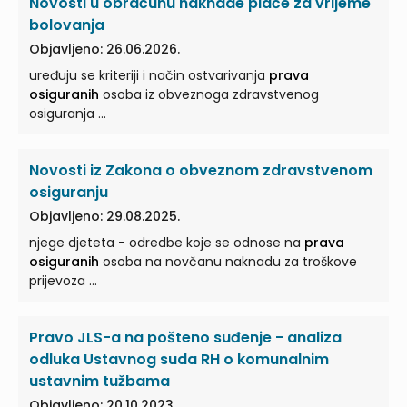
Novosti u obračunu naknade plaće za vrijeme
bolovanja
Objavljeno: 26.06.2026.
uređuju se kriteriji i način ostvarivanja
prava
osiguranih
osoba iz obveznoga zdravstvenog
osiguranja ...
Novosti iz Zakona o obveznom zdravstvenom
osiguranju
Objavljeno: 29.08.2025.
njege djeteta − odredbe koje se odnose na
prava
osiguranih
osoba na novčanu naknadu za troškove
prijevoza ...
Pravo JLS-a na pošteno suđenje - analiza
odluka Ustavnog suda RH o komunalnim
ustavnim tužbama
Objavljeno: 20.10.2023.