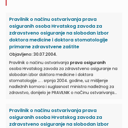
Pravilnik o načinu ostvarivanja prava
osiguranih osoba Hrvatskog zavoda za
zdravstveno osiguranje na slobodan izbor
doktora medicine i doktora stomatologije
primarne zdravstvene zaštite
Objavljeno: 30.07.2004.
Pravilnik o načinu ostvarivanja
prava osiguranih
osoba Hrvatskog zavoda za zdravstveno osiguranje na
slobodan izbor doktora medicine i doktora
stomatologije ... . srpnja 2004. godine, uz mišljenje
nadležnih komora i suglasnost ministra nadležnog za
zdravstvo, donijelo je PRAVILNIK o naČinu ostvarivanja
prava osiguranih
... Ovim se Pravilnikom uređuje način
ostvarivanja
prava osiguranih
osoba Hrvatskog
Pravilnik o načinu ostvarivanja prava
zavoda za zdravstveno osiguranje (u daljnjem tekstu:
osigurana osoba) na ... Stupanjem na snagu ovog
osiguranih osoba Hrvatskog zavoda za
Pravilnika prestaje važiti Pravilnik o načinu ostvarivanja
zdravstveno osiguranje na slobodan izbor