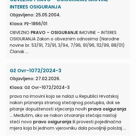
INTERES OSIGURANJA
Objavljeno: 25.05.2004.
Klasa: Pž-1866/01
OBVEZNO
PRAVO – OSIGURANJE
IMOVINE – INTERES
OSIGURANJA Zakon o obveznim odnosima (Narodne
novine br. 53/91, 73/91, 3/94, 7/96, 91/96, 112/99, 88/01)
Članak ...
Gž Ovr-1072/2024-3
Objavljeno: 27.02.2026.
Klasa: Gž Ovr-1072/2024-3
prava na imovini koja se nalazi u Republici Hrvatskoj
nakon priznanja stranog stečajnog postupka, dok se
pitanje dopuštenosti stjecanja novih
prava osiguranja
... Međutim, ako se nakon otvaranja stečaja nastoji
steći novo
pravo osiguranja
ili provesti pojedinačna
mjera koja bi jednom vjerovniku dala povoljniji položaj ...