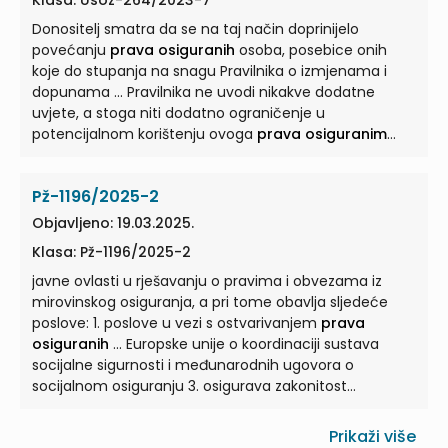
Klasa: Usoz-264/2023-7
osiguranje za donošenje općeg akta kojim se uređuje
ostvarivanje
Donositelj smatra da se na taj način doprinijelo
prava osiguranih
osoba iz obveznoga ...
povećanju
prava osiguranih
osoba, posebice onih
koje do stupanja na snagu Pravilnika o izmjenama i
dopunama ... Pravilnika ne uvodi nikakve dodatne
uvjete, a stoga niti dodatno ograničenje u
potencijalnom korištenju ovoga
prava osiguranim
osobama, nego, upravo suprotno ... Pravilnikom su
uređeni uvjeti i način ostvarivanja
prava osiguranih
Pž-1196/2025-2
osoba Hrvatskog zavoda za zdravstveno osiguranje iz
obveznog zdravstvenog osiguranja ... Naime, ZOZO je
Objavljeno: 19.03.2025.
dao ovlast Hrvatskom zavodu za zdravstveno
Klasa: Pž-1196/2025-2
osiguranje za donošenje općeg akta kojim se uređuje
ostvarivanje
javne ovlasti u rješavanju o pravima i obvezama iz
prava osiguranih
osoba iz obveznoga ...
mirovinskog osiguranja, a pri tome obavlja sljedeće
poslove: 1. poslove u vezi s ostvarivanjem
prava
osiguranih
... Europske unije o koordinaciji sustava
socijalne sigurnosti i međunarodnih ugovora o
socijalnom osiguranju 3. osigurava zakonitost
ostvarivanja
prava osiguranih
...
Prikaži više