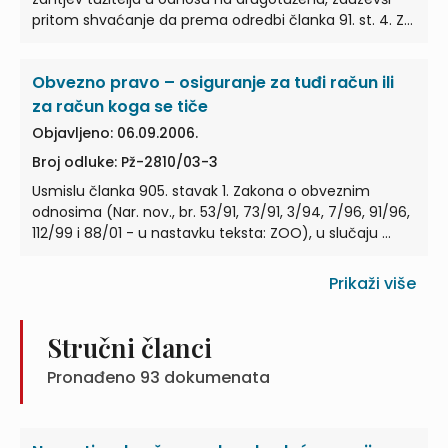
pritom shvaćanje da prema odredbi članka 91. st. 4. Z…
Obvezno pravo – osiguranje za tuđi račun ili
za račun koga se tiče
Objavljeno: 06.09.2006.
Broj odluke: Pž-2810/03-3
Usmislu članka 905. stavak 1. Zakona o obveznim
odnosima (Nar. nov., br. 53/91, 73/91, 3/94, 7/96, 91/96,
112/99 i 88/01 - u nastavku teksta: ZOO), u slučaju …
Prikaži više
Stručni članci
Pronađeno
93
dokumenata