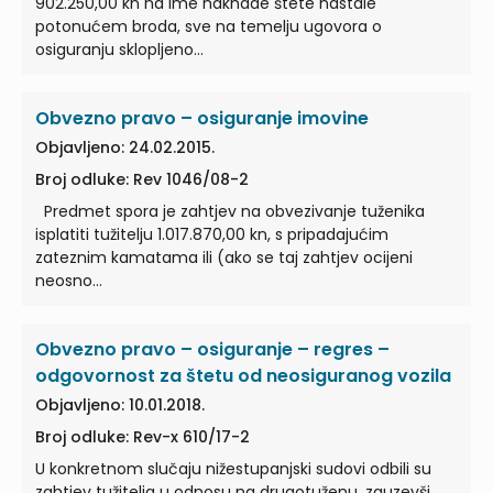
902.250,00 kn na ime naknade štete nastale
potonućem broda, sve na temelju ugovora o
osiguranju sklopljeno…
Obvezno pravo – osiguranje imovine
Objavljeno: 24.02.2015.
Broj odluke: Rev 1046/08-2
Predmet spora je zahtjev na obvezivanje tuženika
isplatiti tužitelju 1.017.870,00 kn, s pripadajućim
zateznim kamatama ili (ako se taj zahtjev ocijeni
neosno…
Obvezno pravo – osiguranje – regres –
odgovornost za štetu od neosiguranog vozila
Objavljeno: 10.01.2018.
Broj odluke: Rev-x 610/17-2
U konkretnom slučaju nižestupanjski sudovi odbili su
zahtjev tužitelja u odnosu na drugotuženu, zauzevši