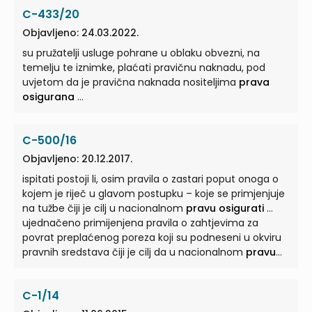
odluče uvesti iznimku privatnog reproduciranja u
C-433/20
skladu s tom odredbom nedvosmisleno nameće
bezuvjetnu i preciznu obvezu da nositeljima
prava
Objavljeno: 24.03.2022.
osiguraju
... uvodnim izjavama Direktive 2001/29
su pružatelji usluge pohrane u oblaku obvezni, na
ponegdje govori o potrebi za poticanjem kreativnosti,
temelju te iznimke, plaćati pravičnu naknadu, pod
u njima se isto tako govori i o potrebi da se nositeljima
uvjetom da je pravična naknada nositeljima
prava
prava osigura
... pitanje ako bi države članice mogle
osigurana
...
uvesti iznimku privatnog reproduciranja protivnu
izričitom tekstu te odredbe, koja nalaže da se
nositeljima
prava osigura
...
C-500/16
Objavljeno: 20.12.2017.
ispitati postoji li, osim pravila o zastari poput onoga o
kojem je riječ u glavom postupku – koje se primjenjuje
na tužbe čiji je cilj u nacionalnom
pravu osigurati
...
ujednačeno primijenjena pravila o zahtjevima za
povrat preplaćenog poreza koji su podneseni u okviru
pravnih sredstava čiji je cilj da u nacionalnom
pravu
osiguraju
...
C-1/14