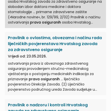
osoba Hrvatskog zavoda za zdravstveno osiguranje na
slobodan izbor doktora medicine i doktora
stomatologije ... primarne zdravstvene zaštite
(»Narodne novine«, br. 129/99, 2/02) Pravilnik o načinu
ostvarivanja
prava osiguranih
osoba Hrvatskog
zavoda za zdravstveno ... (70/02) na snazi od
14.6.2002. u članku 12. propisuje: "Stupanjem na snagu
Pravilnik o ovlastima, obvezama i načinu rada
ovog Pravilnika prestaje vrijediti Pravilnik o načinu
ostvarivanja
prava osiguranih
... vijeće Hrvatskog
liječničkih povjerenstava Hrvatskog zavoda
zavoda za zdravstveno osiguranje na 17. sjednici
za zdravstveno osiguranje
održanoj 24. studenoga 1999. godine, donijelo je
Vrijedi od: 23.05.2026.
PRAVILNIK O NAČINU OSTVARIVANJA
PRAVA OSIGURANIH
ostvarivanja prava iz obveznoga zdravstvenog
...
osiguranja provođenjem stručno-medicinskog
vještačenja o postojanju medicinskih indikacija za
priznavanje
prava osiguranih
... liječničko
povjerenstvo Direkcije Zavoda. (2) Liječničko
povjerenstvo područnog ureda Zavoda sudjeluje u
postupcima pokrenutim radi ostvarivanja
prava
osiguranih
... osoba u prvom stupnju, a liječnička
Pravilnik o nadzoru i kontroli Hrvatskog
povjerenstva Direkcije Zavoda sudjeluju u postupcima
ostvarivanja
prava osiguranih
osoba u drugom
zavoda za zdravstveno osiguranje