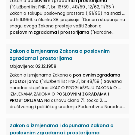
Zakon o
poslovnim zgradama i prostorijama
("Službeni list FNRJ", br. 16/59 , 48/59 , 12/62, 11/65 )
Zakon o zakupu poslovnog prostora ( 91/96) na snazi ...
od 5.11.1996. u članku 38. propisuje: "Danom stupanja na
snagu ovoga Zakona prestaje važiti Zakon o
poslovnim zgradama i prostorijama
("Narodne
novine ... Savezna narodna skupština UKAZ O
PROGLAŠENJU ZAKONA O
POSLOVNIM ZGRADAMA I
Zakon o izmjenama Zakona o poslovnim
PROSTORIJAMA
Na osnovu člana 71. točka 2. ...
osnovama društvenog i političkog uređenja
zgradama i prostorijama
Federativne Narodne Republike Jugoslavije i saveznim
Objavljeno: 02.12.1959.
organima vlasti, proglašava se Zakon o
poslovnim
Zakon o izmjenama Zakona o
poslovnim zgradama i
zgradama i prostorijama
... ZAKON O
POSLOVNIM
prostorijama
("Službeni list FNRJ", br.48/59 ) Savezna
ZGRADAMA I PROSTORIJAMA
Glava I. OPĆE ODREDBE
narodna skupština UKAZ O PROGLAŠENJU ZAKONA O ...
Član 1. ...
IZMJENAMA ZAKONA O
POSLOVNIM ZGRADAMA I
PROSTORIJAMA
Na osnovu člana 71. točka 2. ...
društvenog i političkog uređenja Federativne Narodne
Republike Jugoslavije i saveznim organima vlasti,
proglašava se Zakon o izmjenama Zakona o
Zakon o izmjenama i dopunama Zakona o
poslovnim zgradama i prostorijama
... ZAKON O
IZMJENAMA ZAKONA O
POSLOVNIM ZGRADAMA I
poslovnim zgradama i prostorijama