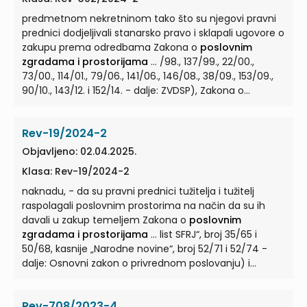
predmetnom nekretninom tako što su njegovi pravni
prednici dodjeljivali stanarsko pravo i sklapali ugovore o
zakupu prema odredbama Zakona o
poslovnim
zgradama i prostorijama
... /98., 137/99., 22/00.,
73/00., 114/01., 79/06., 141/06., 146/08., 38/09., 153/09.,
90/10., 143/12. i 152/14. - dalje: ZVDSP), Zakona o
poslovnim zgradama i prostorijama
... pravilan
zaključak prvostupanjskog suda kako tužitelj nije
Rev-19/2024-2
dokazao da bi bio izvanknjižni nositelj prava, ukazujući
na odredbe Zakona o
poslovnim zgradama i
Objavljeno: 02.04.2025.
prostorijama
... -pročišćeni tekst, 10/65., 57/65. - dalje:
Klasa: Rev-19/2024-2
ZSO/59) Zakona o
poslovnim zgradama i
prostorijama
naknadu, - da su pravni prednici tužitelja i tužitelj
(„Službeni list FNRJ“, broj 16/59., 48/59.,
12/62., „Službeni ... cjelinu i imaju poseban glavni ulaz
raspolagali poslovnim prostorima na način da su ih
(stavak 1.), a u pogledu zakupa poslovne prostorije u
davali u zakup temeljem Zakona o
poslovnim
stambenoj zgradi shodno važe odredbe Zakona o
zgradama i prostorijama
... list SFRJ“, broj 35/65 i
poslovnim zgradama i prostorijama
50/68, kasnije „Narodne novine“, broj 52/71 i 52/74 -
...
dalje: Osnovni zakon o privrednom poslovanju) i
Zakona o
poslovnim zgradama i prostorijama
...
Zakona o
poslovnim zgradama i prostorijama
,
Rev-708/2023-4
poslovnom prostorijom, bez obzira da li se nalazi u