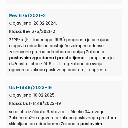
prema odredbama Zakona o
poslovnim zgradama i
prostorijama
... ulaganja može ostvariti samo u
Rev 675/2021-2
odnosu na zakupodavca, a ne u odnosu na bivše
vlasnike kojima je taj prostor vraćen, sve temeljem
Objavljeno: 28.02.2024.
Zakona o
poslovnim zgradama i prostorijama
...
Klasa: Rev 675/2021-2
ZZPP-a (5. studenoga 1996.) propisana je primjena
njegovih odredbi na postojeće zakupne odnose
zasnovane prema odredbama ranijeg Zakona o
poslovnim zgradama i prostorijama
... propisana je
dužnost osoba iz čl. 6. st. 1. tog zakona da svoje
ugovore o zakupu poslovnog prostora, sklopljene
prema odredbama Zakona o
poslovnim zgradama i
prostorijama
...
Us I-1449/2023-19
Objavljeno: 10.02.2025.
Klasa: Us I-1449/2023-19
su osobe iz članka 6. stavka 1. i članka 34. ovoga
Zakona dužne ugovore o zakupu poslovnoga prostora
sklopljene po odredbama Zakona o
poslovnim