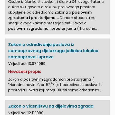
Osobe iz članka 6. stavka 1. i članka 34. ovoga Zakona
dužne su ugovore o zakupu poslovnoga prostora
sklopljene po odredbama Zakona o
poslovnim
zgradama i prostorijama
... Danom stupanja na
snagu ovoga Zakona prestaje važiti Zakon o
poslovnim zgradama i prostorijama
("Narodne
novine", br. 52/71.). Članak 39. ...
Zakon o određivanju poslova iz
samoupravnog djelokruga jedinica lokalne
samouprave i uprave
Vrijedi od: 13.07.1999.
Nevažeći propis
Zakon o
poslovnim zgradama i prostorijama
(
"Narodne novine", br. 52/71.): 1. određivanie poslovnih
prostorija i lokala koji mogu služiti samo određenim ...
Zakon o vlasništvu na dijelovima zgrada
Vrijedi od: 12.11.1990.