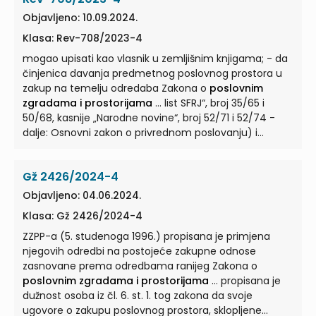
poslovnoj ili stambenoj zgradi, smatra se jedna ili više ...
Objavljeno: 10.09.2024.
Klasa: Rev-708/2023-4
mogao upisati kao vlasnik u zemljišnim knjigama; - da
činjenica davanja predmetnog poslovnog prostora u
zakup na temelju odredaba Zakona o
poslovnim
zgradama i prostorijama
... list SFRJ“, broj 35/65 i
50/68, kasnije „Narodne novine“, broj 52/71 i 52/74 -
dalje: Osnovni zakon o privrednom poslovanju) i
Zakona o
poslovnim zgradama i prostorijama
...
Zakona o
poslovnim zgradama i prostorijama
,
Gž 2426/2024-4
poslovnom prostorijom, bez obzira da li se nalazi u
poslovnoj ili stambenoj zgradi, smatra se jedna ili više ...
Objavljeno: 04.06.2024.
Klasa: Gž 2426/2024-4
ZZPP-a (5. studenoga 1996.) propisana je primjena
njegovih odredbi na postojeće zakupne odnose
zasnovane prema odredbama ranijeg Zakona o
poslovnim zgradama i prostorijama
... propisana je
dužnost osoba iz čl. 6. st. 1. tog zakona da svoje
ugovore o zakupu poslovnog prostora, sklopljene