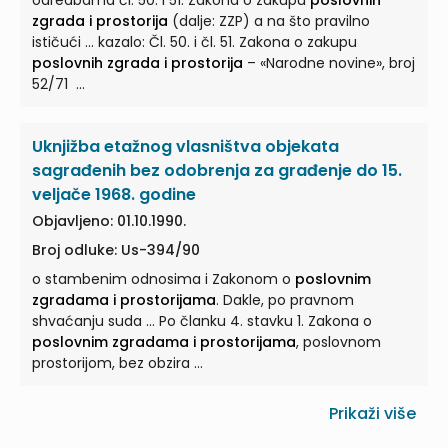
odredbama čl. 50. i 51. Zakona o zakupu
poslovnih
zgrada i prostorija
(dalje: ZZP) a na što pravilno
ističući ... kazalo: Čl. 50. i čl. 51. Zakona o zakupu
poslovnih zgrada i prostorija
– «Narodne novine», broj
52/71 ...
Uknjižba etažnog vlasništva objekata
sagrađenih bez odobrenja za građenje do 15.
veljače 1968. godine
Objavljeno: 01.10.1990.
Broj odluke: Us-394/90
o stambenim odnosima i Zakonom o
poslovnim
zgradama i prostorijama
. Dakle, po pravnom
shvaćanju suda ... Po članku 4. stavku 1. Zakona o
poslovnim zgradama i prostorijama
, poslovnom
prostorijom, bez obzira ...
Prikaži više