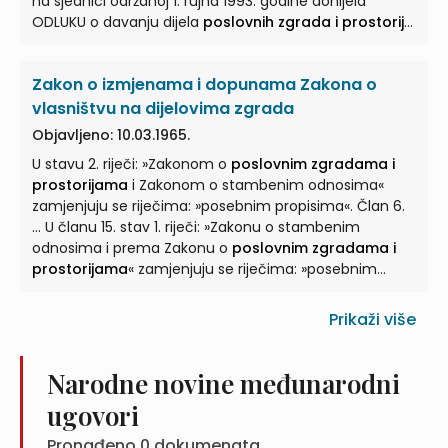
na sjednici održanoj 1. rujna 1993. godine donijela
ODLUKU o davanju dijela
poslovnih zgrada i prostorija
...
Poslovne zgrade i prostorije
, koje su kao imovina
bivših zajednica općina prenesene na Republiku
Zakon o izmjenama i dopunama Zakona o
Hrvatsku temeljem Zakona o načinu raspodjele
imovine i ...
vlasništvu na dijelovima zgrada
Objavljeno: 10.03.1965.
U stavu 2. riječi: »Zakonom o
poslovnim zgradama i
prostorijama
i Zakonom o stambenim odnosima«
zamjenjuju se riječima: »posebnim propisima«. Član 6.
... U članu 15. stav 1. riječi: »Zakonu o stambenim
odnosima i prema Zakonu o
poslovnim zgradama i
prostorijama
« zamjenjuju se riječima: »posebnim
propisima ... Zakona o
poslovnim zgradama i
prostorijama
)« brišu se. Član 9. Član 24. briše se. Član
Prikaži više
10. ...
Narodne novine međunarodni
ugovori
Pronađeno
0
dokumenata