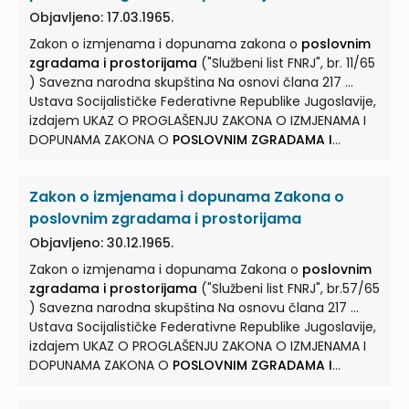
PROSTORIJAMA
Član 1. ... U Zakonu o
poslovnim
Objavljeno: 17.03.1965.
zgradama i prostorijama
(»Službeni list FNRJ«, br.
Zakon o izmjenama i dopunama zakona o
poslovnim
16/59) u članu 11. stav 2 mijenja se i glasi: »Općinski
zgradama i prostorijama
("Službeni list FNRJ", br. 11/65
narodni odbor na sjednicama ...
) Savezna narodna skupština Na osnovi člana 217 ...
Ustava Socijalističke Federativne Republike Jugoslavije,
izdajem UKAZ O PROGLAŠENJU ZAKONA O IZMJENAMA I
DOPUNAMA ZAKONA O
POSLOVNIM ZGRADAMA I
PROSTORIJAMA
... Proglašava se Zakon o izmjenama i
dopunama zakona o
poslovnim zgradama i
Zakon o izmjenama i dopunama Zakona o
prostorijama
, koji je usvojila Savezna skupština na
sjednici Saveznog vijeća ... Ustavnog zakona o provedbi
poslovnim zgradama i prostorijama
Ustava, Zakon o
poslovnim zgradama i prostorijama
.
Objavljeno: 30.12.1965.
(»Službeni list FNRJ«, br. 16/59, 48/59 i 12/62) usklađuje
Zakon o izmjenama i dopunama Zakona o
poslovnim
se s Ustavom i ... u njemu se vrše izmjene i dopune,
zgradama i prostorijama
("Službeni list FNRJ", br.57/65
koje glase ZAKON O IZMJENAMA I DOPUNAMA ZAKONA O
) Savezna narodna skupština Na osnovu člana 217 ...
POSLOVNIM ZGRADAMA I PROSTORIJAMA
Član 1. ...
Ustava Socijalističke Federativne Republike Jugoslavije,
izdajem UKAZ O PROGLAŠENJU ZAKONA O IZMJENAMA I
DOPUNAMA ZAKONA O
POSLOVNIM ZGRADAMA I
PROSTORIJAMA
... Proglašava se Zakon o izmjenama i
dopunama Zakona o
poslovnim zgradama i