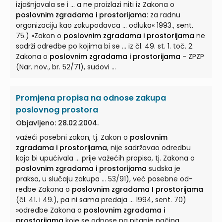
izjašnjavala se i ... a ne proizlazi niti iz Zakona o
poslovnim zgradama i prostorijama
: za radnu
organizaciju kao zakupodavca ... odluka« 1993., sent.
75.) »Zakon o
poslovnim zgradama i prostorijama
ne
sadrži odredbe po kojima bi se ... iz čl. 49. st. 1. toč. 2.
Zakona o
poslovnim zgradama i prostorijama
- ZPZP
(Nar. nov., br. 52/71), sudovi ...
Promjena propisa na odnose zakupa
poslovnog prostora
Objavljeno: 28.02.2004.
važeći posebni zakon, tj. Zakon o
poslovnim
zgradama i prostorijama
, nije sadržavao odredbu
koja bi upućivala ... prije važećih propisa, tj. Zakona o
poslovnim zgradama i prostorijama
sudska je
praksa, u slučaju zakupa ... 53/91), već posebne od-
redbe Zakona o
poslovnim zgradama I prostorijama
(čl. 41. i 49.), pa ni sama predaja ... 1994, sent. 70)
»odredbe Zakona o
poslovnim zgradama i
prostorijama
koje se odnose na pitanje načina