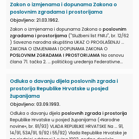
Zakon o izmjenama i dopunama Zakona o
prostorijama
, koji je usvojila Savezna skupština na
sjednici Saveznog vijeća ... ZAKON O IZMJENAMA I
poslovnim zgradama i prostorijama
DOPUNAMA ZAKONA O
POSLOVNIM ZGRADAMA I
Objavljeno: 21.03.1962.
PROSTORIJAMA
Član 1. ... U Zakonu o
poslovnim
Zakon o izmjenama i dopunama Zakona o
poslovnim
zgradama i prostorijama
(„Službeni list SFRJ", br.
zgradama i prostorijama
("Službeni list FNRJ", br. 12/62
43/65) u članu 2. stav 1. briše se. Član 2. U članu 8. stav
) Savezna narodna skupština UKAZ O PROGLAŠENJU ...
2. briše se. ...
ZAKONA O IZMJENAMA I DOPUNAMA ZAKONA O
POSLOVNIM ZGRADAMA I PROSTORIJAMA
Na osnovu
člana 71. tačka 2. ... političkog uređenja Federativne
Narodne Republike Jugoslavije i saveznim organima
vlasti, proglašava se Zakon o izmjenama i dopunama
Odluka o davanju dijela poslovnih zgrada i
Zakona o
poslovnim zgradama i prostorijama
...
ZAKON O IZMJENAMA I DOPUNAMA ZAKONA O
prostorija Republike Hrvatske u posjed
POSLOVNIM ZGRADAMA I PROSTORIJAMA
Član 1. ... U
županijama
Zakonu o
poslovnim zgradama i prostorijama
Objavljeno: 03.09.1993.
(»Službeni list FNRJ«, br. 16/59 i 48/59) u članu 12. stav 3.
Odluka o davanju dijela
poslovnih zgrada i prostorija
briše se. Član 2. ...
Republike Hrvatske u posjed županijama (»Narodne
novine«, br. 81/93) VLADA REPUBLIKE HRVATSKE Na ... 91,
14/91, 53A/91, 9/92 i 55/92) Vlada Republike Hrvatske je