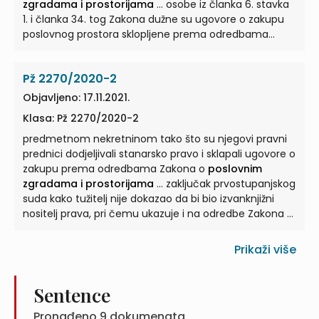
zgradama i prostorijama
... osobe iz članka 6. stavka
1. i članka 34. tog Zakona dužne su ugovore o zakupu
poslovnog prostora sklopljene prema odredbama
Zakona o
poslovnim zgradama i prostorijama
...
Pž 2270/2020-2
Objavljeno: 17.11.2021.
Klasa: Pž 2270/2020-2
predmetnom nekretninom tako što su njegovi pravni
prednici dodjeljivali stanarsko pravo i sklapali ugovore o
zakupu prema odredbama Zakona o
poslovnim
zgradama i prostorijama
... zaključak prvostupanjskog
suda kako tužitelj nije dokazao da bi bio izvanknjižni
nositelj prava, pri čemu ukazuje i na odredbe Zakona o
poslovnim zgradama i prostorijama
...
Prikaži više
Sentence
Pronađeno
9
dokumenata