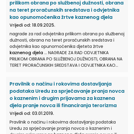
koristi ostvarenoj
kaznenim djelom
... odlukom predani
prilikom obrana po službenoj dužnosti, obrana
na čuvanje i upravljanje Ministarstvu ili je Ministarstvo o
na teret proračunskih sredstava i odvjetnika
privremenom ili trajnom oduzimanju predmeta i
kao opunomoćenika žrtve kaznenog djela
imovinske koristi ostvarene
kaznenim djelom
...
Vrijedi od: 18.09.2025.
odredbe Direktive 2014/42/EU Europskog parlamenta i
Vijeća od 3. travnja 2014. o zamrzavanju i oduzimanju
nagrade za rad odvjetnika prilikom obrana po službenoj
predmeta i imovinske koristi ostvarene
kaznenim
dužnosti, obrana na teret proračunskih sredstava i
djelima
...
odvjetnika kao opunomoćenika djeteta žrtve
kaznenog djela
... NAGRADE ZA RAD ODVJETNIKA
PRILIKOM OBRANA PO SLUŽBENOJ DUŽNOSTI, OBRANA NA
TERET PRORAČUNSKIH SREDSTAVA I ODVJETNIKA KAO
OPUNOMOĆENIKA DJETETA ŽRTVE
KAZNENOG DJELA
...
Nagrada za rad odvjetnika kao opunomoćenika
Pravilnik o načinu i rokovima dostavljanja
djeteta žrtve
kaznenog djela
određuje se u visini od
70% od nagrade za rad koja bi odvjetniku pripadala za
podataka Uredu za sprječavanje pranja novca
... odvjetnika prilikom obrana po službenoj dužnosti i
o kaznenim i drugim prijavama za kaznena
obrana na teret proračunskih sredstava te nagrada za
djela pranje novca ili financiranja terorizma
rad odvjetnika kao opunomoćenika djeteta žrtve
Vrijedi od: 03.01.2019.
kaznenog djela
...
Pravilnik o načinu i rokovima dostavljanja podataka
Uredu za sprječavanje pranja novca o kaznenim i