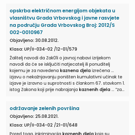
opskrba električnom energijom objekata u
vlasništvu Grada Vrbovskog i javne rasvjete
na području Grada Vrbovskog Broj: 2012/S
002-0010967
Objavljeno: 30.08.2012.
Klasa: UP/II-034-02 /12-01/579
Žalitelj navodi da Zak01i o javnoj nabavi izrijekom
navodi da će se isključiti natjecatelj ili ponuditelj
kojemu je za navedena
kaznena djela
izrečena ...
izjavu o nekažnjavanju poništen kumulativni učinak te
izjave je izravno u suprotnosti s člankom 67. stavkom 1.
istog Zakona koji prije nabrajanja
kaznenih djela
... “za
jedno ili više sljedećili
kaznenih djela
:“... čime sama
predmetna zakonska odredba isključuje kumulativni
održavanje zelenih površina
učinak na koji se poziva naručitelj. ... osobi ovlaštenoj
po zakonu za zastupanje pravne osobe gospodarskog
Objavljeno: 25.08.2021.
subjekta izrečeiia pravomoćna osuđujuća presuda za
Klasa: UP/II-034-02 /21-01/648
jedno ili više sljedećili
kaznenih djela
... : udruživanje za
počinjenje
Pored toga, inkriminacija
kaznenih djela
kaznenih djela
, primanje mita u
koja su