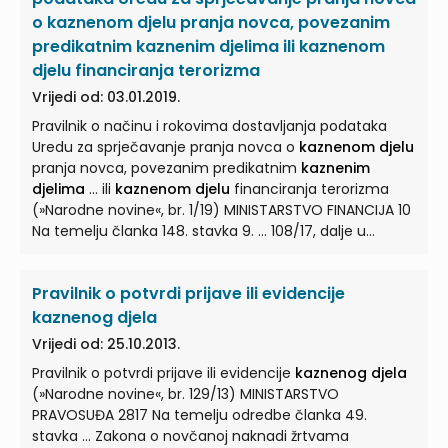
o kaznenom djelu pranja novca, povezanim
predikatnim kaznenim djelima ili kaznenom
djelu financiranja terorizma
Vrijedi od: 03.01.2019.
Pravilnik o načinu i rokovima dostavljanja podataka
Uredu za sprječavanje pranja novca o
kaznenom djelu
pranja novca, povezanim predikatnim
kaznenim
djelima
... ili
kaznenom djelu
financiranja terorizma
(»Narodne novine«, br. 1/19) MINISTARSTVO FINANCIJA 10
Na temelju članka 148. stavka 9. ... 108/17, dalje u
tekstu: Zakon) ministar financija donosi PRAVILNIK O
NAČINU I ROKOVIMA DOSTAVLJANJA PODATAKA UREDU
Pravilnik o potvrdi prijave ili evidencije
ZA SPRJEČAVANJE PRANJA NOVCA O
KAZNENOM DJELU
...
PRANJA NOVCA, POVEZANIM PREDIKATNIM
KAZNENIM
kaznenog djela
DJELIMA
ILI
KAZNENOM DJELU
FINANCIRANJA TERORIZMA
Vrijedi od: 25.10.2013.
I. ... Pravilnikom propisuje način i rokovi dostavljanja
Pravilnik o potvrdi prijave ili evidencije
kaznenog djela
podataka o osobama protiv kojih je pokrenuta istraga,
(»Narodne novine«, br. 129/13) MINISTARSTVO
podignuta optužnica ili donesena sudska odluka za
PRAVOSUĐA 2817 Na temelju odredbe članka 49.
kaznena djela
...
stavka ... Zakona o novčanoj naknadi žrtvama