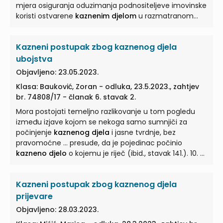
mjera osiguranja oduzimanja podnositeljeve imovinske
koristi ostvarene
kaznenim djelom
u razmatranom
slučaju ...
Kazneni postupak zbog kaznenog djela
ubojstva
Objavljeno: 23.05.2023.
Klasa: Bauković, Zoran - odluka, 23.5.2023., zahtjev
br. 74808/17 - članak 6. stavak 2.
Mora postojati temeljno razlikovanje u tom pogledu
između izjave kojom se nekoga samo sumnjiči za
počinjenje
kaznenog djela
i jasne tvrdnje, bez
pravomoćne ... presude, da je pojedinac počinio
kazneno djelo
o kojemu je riječ (ibid., stavak 141.). 10. ...
Kazneni postupak zbog kaznenog djela
prijevare
Objavljeno: 28.03.2023.