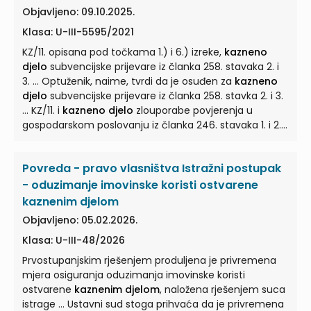
Objavljeno: 09.10.2025.
Klasa: U-III-5595/2021
KZ/11. opisana pod točkama 1.) i 6.) izreke,
kazneno
djelo
subvencijske prijevare iz članka 258. stavaka 2. i
3. ... Optuženik, naime, tvrdi da je osuđen za
kazneno
djelo
subvencijske prijevare iz članka 258. stavka 2. i 3.
... KZ/11. i
kazneno djelo
zlouporabe povjerenja u
gospodarskom poslovanju iz članka 246. stavaka 1. i 2.
... Naime,
kazneno djelo
subvencijske prijevare iz
članka 258. stavaka 2. i 3. ... KZ/97., dok
kazneno djelo
Povreda - pravo vlasništva Istražni postupak
zlouporabe povjerenja u gospodarskom poslovanju iz
članka 246. stavaka 1. i 2. ...
- oduzimanje imovinske koristi ostvarene
kaznenim djelom
Objavljeno: 05.02.2026.
Klasa: U-III-48/2026
Prvostupanjskim rješenjem produljena je privremena
mjera osiguranja oduzimanja imovinske koristi
ostvarene
kaznenim djelom
, naložena rješenjem suca
istrage ... Ustavni sud stoga prihvaća da je privremena