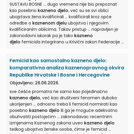
SUSTAVU BOSNE ... dugo vremena nije bio prepoznat
kao posebno
kazneno djelo
, već su se svi oblici
ubojstava žena kvalificirali ... kvalificirali kroz opće
odredbe o
kaznenom djelu
ubojstva i njegovim
kvalificiranim oblicima. Takav pristup ... napravljen je
zakonodavni iskorak pa je tako
kazneno
djelo
femicida integrirano u Krivični zakon Federacije ...
Femicid kao samostalno kazneno djelo:
komparativna analiza kaznenopravnog okvira
Republike Hrvatske i Bosne i Hercegovine
Objavljeno: 26.06.2026.
sve češće promatra ne samo kao pojedinačno
kazneno djelo
, već kao društveni fenomen duboko
ukorijenjen ... odnosno treba li femicid normirati kao
posebno
kazneno djelo
ili ga je moguće adekvatno
obuhvatiti postojećim ... zakonodavac recentnim
izmjenama Kaznenog zakona uveo
kazneno djelo
teškog ubojstva ženske osobe, čime je femicid ...