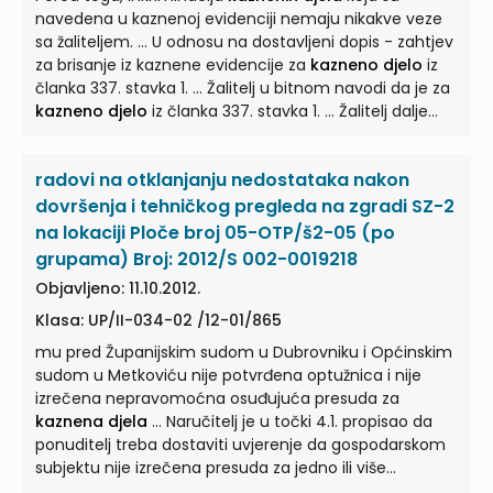
gospodarskom poslovanju, davanje mita u
navedena u kaznenoj evidenciji nemaju nikakve veze
gospodarskom poslovanju, zlouporaba položaja ...
sa žaliteljem. ... U odnosu na dostavljeni dopis - zahtjev
za brisanje iz kaznene evidencije za
kazneno djelo
iz
članka 337. stavka 1. ... Žalitelj u bitnom navodi da je za
kazneno djelo
iz članka 337. stavka 1. ... Žalitelj dalje
navodi da se
kazneno djelo
iz članka 256. stavka 3. ...
Naručitelj dalje u bitnom navodi da u prilog
radovi na otklanjanju nedostataka nakon
nepouzdanosti žalitelja govori i okolnost da zahtjevu za
brisanje iz kaznene evidencije za
kazneno djelo
iz ...
dovršenja i tehničkog pregleda na zgradi SZ-2
na lokaciji Ploče broj 05-OTP/š2-05 (po
grupama) Broj: 2012/S 002-0019218
Objavljeno: 11.10.2012.
Klasa: UP/II-034-02 /12-01/865
mu pred Županijskim sudom u Dubrovniku i Općinskim
sudom u Metkoviću nije potvrđena optužnica i nije
izrečena nepravomoćna osuđujuća presuda za
kaznena djela
... Naručitelj je u točki 4.1. propisao da
ponuditelj treba dostaviti uvjerenje da gospodarskom
subjektu nije izrečena presuda za jedno ili više
kaznenih djela
... ponuda utvrđeno je da je naručitelj