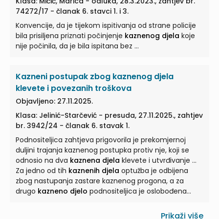
Klasa: Mićić, Marica - odluka, 28.3.2023., zahtjev br.
74272/17 - članak 6. stavci 1. i 3.
Konvencije, da je tijekom ispitivanja od strane policije
bila prisiljena priznati počinjenje
kaznenog djela
koje
nije počinila, da je bila ispitana bez ...
Kazneni postupak zbog kaznenog djela
klevete i povezanih troškova
Objavljeno: 27.11.2025.
Klasa: Jelinić-Starčević - presuda, 27.11.2025., zahtjev
br. 3942/24 - članak 6. stavak 1.
Podnositeljica zahtjeva prigovorila je prekomjernoj
duljini trajanja kaznenog postupka protiv nje, koji se
odnosio na dva
kaznena djela
klevete i utvrđivanje ...
Za jedno od tih
kaznenih djela
optužba je odbijena
zbog nastupanja zastare kaznenog progona, a za
drugo
kazneno djelo
podnositeljica je oslobođena
optužbe ... Odlučivanje o optužbi za
kazneno djelo
za
koje je podnositeljica oslobođena 6. ... U mjeri u kojoj se
Prikaži više