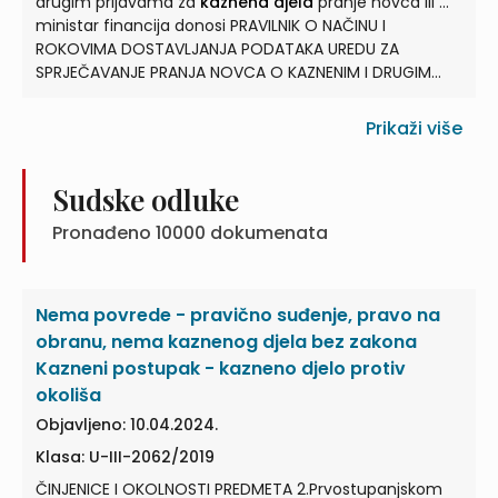
drugim prijavama za
kaznena djela
pranje novca ili ...
ministar financija donosi PRAVILNIK O NAČINU I
ROKOVIMA DOSTAVLJANJA PODATAKA UREDU ZA
SPRJEČAVANJE PRANJA NOVCA O KAZNENIM I DRUGIM
PRIJAVAMA ZA
KAZNENA DJELA
... Hrvatska narodna
banka i/ili Hrvatska agencija za nadzor financijskih
Prikaži više
usluga (dalje u tekstu: nadležna tijela), podnijeli
kaznenu ili drugu prijavu za
kaznena djela
... U smislu
ovoga Pravilnika pojedini pojmovi imaju sljedeće
Sudske odluke
značenje: 1)
kazneno djelo
pranja novca jest
kazneno
Pronađeno
10000
dokumenata
djelo
Pranja novca kako je propisano Kaznenim ...
zakonom 2)
kazneno djelo
financiranja terorizma jest
kazneno djelo
Financiranje terorizma kako je
propisano Kaznenim zakonom. ...
Nema povrede - pravično suđenje, pravo na
obranu, nema kaznenog djela bez zakona
Kazneni postupak - kazneno djelo protiv
okoliša
Objavljeno: 10.04.2024.
Klasa: U-III-2062/2019
ČINJENICE I OKOLNOSTI PREDMETA 2.Prvostupanjskom