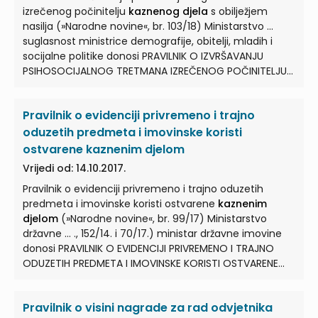
izrečenog počinitelju
kaznenog djela
s obilježjem
nasilja (»Narodne novine«, br. 103/18) Ministarstvo ...
suglasnost ministrice demografije, obitelji, mladih i
socijalne politike donosi PRAVILNIK O IZVRŠAVANJU
PSIHOSOCIJALNOG TRETMANA IZREČENOG POČINITELJU
KAZNENOG DJELA
... Ovim se Pravilnikom propisuje
izvršavanje psihosocijalnog tretmana prema
Pravilnik o evidenciji privremeno i trajno
počinitelju
kaznenog djela
s obilježjem nasilja,
izrečenog kao sigurnosna mjera ... 4. (1) Ministar
oduzetih predmeta i imovinske koristi
pravosuđa osniva Stručno povjerenstvo za provedbu,
ostvarene kaznenim djelom
praćenje i nadzor izvršavanja psihosocijalnog
Vrijedi od: 14.10.2017.
tretmana izrečenog počinitelju
kaznenog djela
...
Pravilnik o evidenciji privremeno i trajno oduzetih
Standardi), unaprjeđuje provedbu psihosocijalnog
predmeta i imovinske koristi ostvarene
kaznenim
tretmana te izrađuje prijedlog Ugovora o izvršavanju
djelom
(»Narodne novine«, br. 99/17) Ministarstvo
psihosocijalnog tretmana izrečenog počinitelju
državne ... ., 152/14. i 70/17.) ministar državne imovine
kaznenog djela
...
donosi PRAVILNIK O EVIDENCIJI PRIVREMENO I TRAJNO
ODUZETIH PREDMETA I IMOVINSKE KORISTI OSTVARENE
KAZNENIM DJELOM
... Ministarstvo državne imovine (u
daljnjem tekstu: Ministarstvo) vodi evidencije o
Pravilnik o visini nagrade za rad odvjetnika
privremeno i trajno oduzetim predmetima i imovinskoj