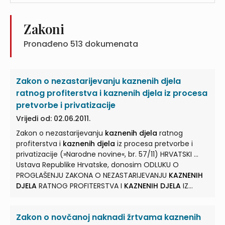
Zakoni
Pronađeno
513
dokumenata
Zakon o nezastarijevanju kaznenih djela
ratnog profiterstva i kaznenih djela iz procesa
pretvorbe i privatizacije
Vrijedi od: 02.06.2011.
Zakon o nezastarijevanju
kaznenih djela
ratnog
profiterstva i
kaznenih djela
iz procesa pretvorbe i
privatizacije (»Narodne novine«, br. 57/11) HRVATSKI ...
Ustava Republike Hrvatske, donosim ODLUKU O
PROGLAŠENJU ZAKONA O NEZASTARIJEVANJU
KAZNENIH
DJELA
RATNOG PROFITERSTVA I
KAZNENIH DJELA
IZ
PROCESA PRETVORBE ... I PRIVATIZACIJE Proglašavam
Zakon o nezastarijevanju
kaznenih djela
ratnog
Zakon o novčanoj naknadi žrtvama kaznenih
profiterstva i
kaznenih djela
iz procesa pretvorbe i