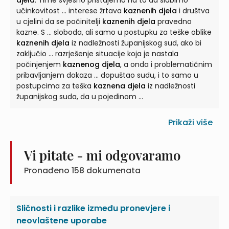
djela
. Time svjesno pristajemo na to da slabimo
učinkovitost ... interese žrtava
kaznenih djela
i društva
u cjelini da se počinitelji
kaznenih djela
pravedno
kazne. S ... sloboda, ali samo u postupku za teške oblike
kaznenih djela
iz nadležnosti županijskog sud, ako bi
zaključio ... razrješenje situacije koja je nastala
počinjenjem
kaznenog djela
, a onda i problematičnim
pribavljanjem dokaza ... dopuštao sudu, i to samo u
postupcima za teška
kaznena djela
iz nadležnosti
županijskog suda, da u pojedinom ...
Prikaži više
Vi pitate - mi odgovaramo
Pronađeno
158
dokumenata
Sličnosti i razlike između pronevjere i
neovlaštene uporabe