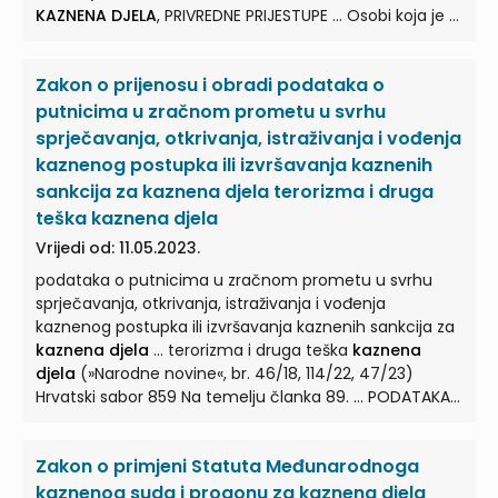
KAZNENA DJELA
, PRIVREDNE PRIJESTUPE ... Osobi koja je u
tijeku vojne obveze ili za vrijeme vojne vježbe osuđena
na kaznu zatvora do šest mjeseci za
kazneno djelo
Zakon o prijenosu i obradi podataka o
počinjeno prije stupanja na vojne ... Izvršenje kazne
odgodit će se i osobi osuđenoj na kaznu zatvora do
putnicima u zračnom prometu u svrhu
dvije godine ili maloljetničkog zatvora do dvije godine,
sprječavanja, otkrivanja, istraživanja i vođenja
za
kazneno djelo
počinjeno ... osnovi izvršne odluke
kaznenog postupka ili izvršavanja kaznenih
suda po kojoj je osuđeni obvezan davati uzdržavanje
sankcija za kaznena djela terorizma i druga
djeci, bračnom drugu odnosno roditeljima, naknaditi
teška kaznena djela
štetu prouzrokovanu
kaznenim djelom
...
Vrijedi od: 11.05.2023.
podataka o putnicima u zračnom prometu u svrhu
sprječavanja, otkrivanja, istraživanja i vođenja
kaznenog postupka ili izvršavanja kaznenih sankcija za
kaznena djela
... terorizma i druga teška
kaznena
djela
(»Narodne novine«, br. 46/18, 114/22, 47/23)
Hrvatski sabor 859 Na temelju članka 89. ... PODATAKA
O PUTNICIMA U ZRAČNOM PROMETU U SVRHU
SPRJEČAVANJA, OTKRIVANJA, ISTRAŽIVANJA I VOĐENJA
Zakon o primjeni Statuta Međunarodnoga
KAZNENOG POSTUPKA ILI IZVRŠAVANJA KAZNENIH
SANKCIJA ZA
KAZNENA DJELA
... TERORIZMA I DRUGA
kaznenog suda i progonu za kaznena djela