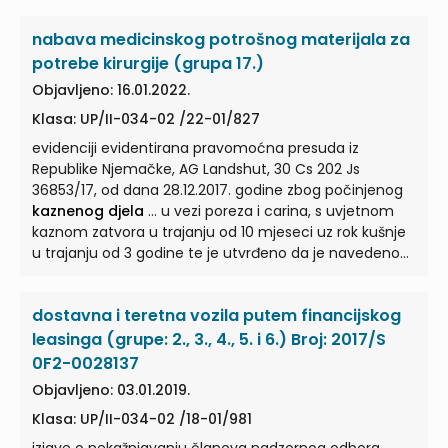
isključio žalitelja budući da je kao dokaz da mu nije
nabava medicinskog potrošnog materijala za
izrečena pravomoćna osuđujuća presuda za jedno ili
više
kaznenih djela
... da mu pred Županijskim sudom
potrebe kirurgije (grupa 17.)
u Dubrovniku i Općinskom sudu u Metkoviću nije
Objavljeno: 16.01.2022.
potvrđena optužnica i nije izrečena nepravomoćna
Klasa: UP/II-034-02 /22-01/827
osuđujuća presuda za
kaznena djela
... uvjerenje,
sukladno Zakonu o javnoj nabavi, ne može služiti kao
evidenciji evidentirana pravomoćna presuda iz
dokaz da ponuditelju nije izrečena pravomoćna
Republike Njemačke, AG Landshut, 30 Cs 202 Js
osuđujuća presuda za jedno ili više
kaznenih djela
...
36853/17, od dana 28.12.2017. godine zbog počinjenog
kaznenog djela
... u vezi poreza i carina, s uvjetnom
kaznom zatvora u trajanju od 10 mjeseci uz rok kušnje
u trajanju od 3 godine te je utvrđeno da je navedeno
kazneno djelo
... upravljačkog ili nadzornog tijela ili ima
ovlasti zastupanja, donošenja odluka ili nadzora toga
dostavna i teretna vozila putem financijskog
gospodarskog subjekta, pravomoćnom presudom
osuđena za
kaznena djela
... na temelju
kaznenog
leasinga (grupe: 2., 3., 4., 5. i 6.) Broj: 2017/S
djela
prijevare, odnosno utaje poreza ili carine. ...
0F2-0028137
utvrđena evidentirana pravomoćna presuda iz
Objavljeno: 03.01.2019.
Republike Njemačke, AG Landshut, 30 Cs 202 Js
Klasa: UP/II-034-02 /18-01/981
36853/17, od dana 28. prosinca 2017. godine zbog
počinjenog
kaznenog djela
...