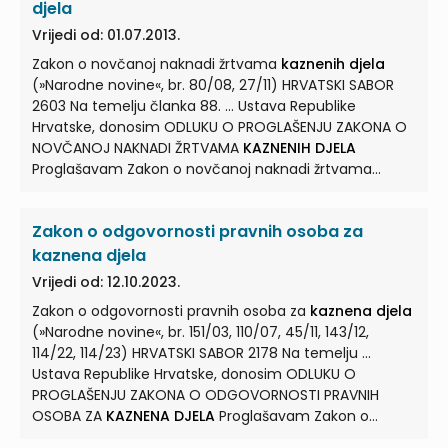
privatizacije, koji je ... ZAKON O NEZASTARIJEVANJU
djela
KAZNENIH DJELA
RATNOG PROFITERSTVA I
KAZNENIH
Vrijedi od: 01.07.2013.
DJELA
IZ PROCESA PRETVORBE I PRIVATIZACIJE Članak 1. ...
Zakon o novčanoj naknadi žrtvama
kaznenih djela
Za
kaznena djela
ratnog profiterstva i
kaznena djela
(»Narodne novine«, br. 80/08, 27/11) HRVATSKI SABOR
iz procesa pretvorbe i privatizacije počinjena u vrijeme
2603 Na temelju članka 88. ... Ustava Republike
Domovinskog rata i mirne reintegracije, ratnog ...
Hrvatske, donosim ODLUKU O PROGLAŠENJU ZAKONA O
NOVČANOJ NAKNADI ŽRTVAMA
KAZNENIH DJELA
Proglašavam Zakon o novčanoj naknadi žrtvama
kaznenih
... ZAKON O NOVČANOJ NAKNADI ŽRTVAMA
KAZNENIH DJELA
I. OPĆE ODREDBE Sadržaj Zakona
Zakon o odgovornosti pravnih osoba za
Članak 1. ... Ovim se Zakonom uređuje pravo na
novčanu naknadu žrtvama
kaznenih djela
nasilja
kaznena djela
počinjenih s namjerom (u daljnjem tekstu: naknada),
Vrijedi od: 12.10.2023.
pretpostavke i postupak ... nasilja. (3)
Kaznenim
Zakon o odgovornosti pravnih osoba za
kaznena djela
djelom
nasilja smatra se: –
kazneno djelo
počinjeno s
(»Narodne novine«, br. 151/03, 110/07, 45/11, 143/12,
namjerom uz primjenu sile ili povredom spolnog
114/22, 114/23) HRVATSKI SABOR 2178 Na temelju ...
integriteta, –
kazneno
...
Ustava Republike Hrvatske, donosim ODLUKU O
PROGLAŠENJU ZAKONA O ODGOVORNOSTI PRAVNIH
OSOBA ZA
KAZNENA DJELA
Proglašavam Zakon o
odgovornosti pravnih osoba ... za
kaznena djela
, koji je