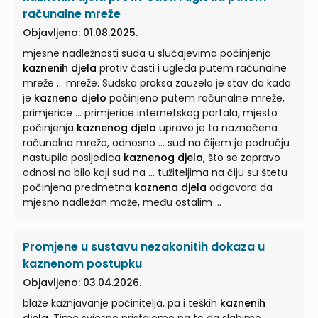
računalne mreže
Objavljeno: 01.08.2025.
mjesne nadležnosti suda u slučajevima počinjenja
kaznenih djela
protiv časti i ugleda putem računalne
mreže ... mreže. Sudska praksa zauzela je stav da kada
je
kazneno djelo
počinjeno putem računalne mreže,
primjerice ... primjerice internetskog portala, mjesto
počinjenja
kaznenog djela
upravo je ta naznačena
računalna mreža, odnosno ... sud na čijem je području
nastupila posljedica
kaznenog djela
, što se zapravo
odnosi na bilo koji sud na ... tužiteljima na čiju su štetu
počinjena predmetna
kaznena djela
odgovara da
mjesno nadležan može, među ostalim ...
Promjene u sustavu nezakonitih dokaza u
kaznenom postupku
Objavljeno: 03.04.2026.
blaže kažnjavanje počinitelja, pa i teških
kaznenih