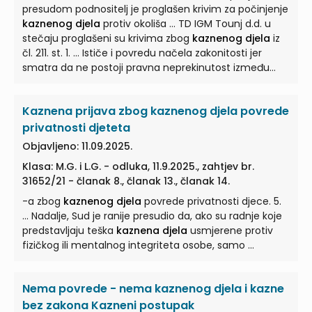
presudom podnositelj je proglašen krivim za počinjenje
kaznenog djela
protiv okoliša ... TD IGM Tounj d.d. u
stečaju proglašeni su krivima zbog
kaznenog djela
iz
čl. 211. st. 1. ... Ističe i povredu načela zakonitosti jer
smatra da ne postoji pravna neprekinutost između
kaznenog djela
iz članka 261.a stavaka 1. i 3. ... , te onog
kaznenog djela
iz KZ-a/11 za koje je osuđen. ... Nitko ne
Kaznena prijava zbog kaznenog djela povrede
može biti kažnjen za djelo koje prije nego je počinjeno
nije bilo utvrđeno zakonom ili međunarodnim pravom
privatnosti djeteta
kao
kazneno djelo
, niti mu se ...
Objavljeno: 11.09.2025.
Klasa: M.G. i L.G. - odluka, 11.9.2025., zahtjev br.
31652/21 - članak 8., članak 13., članak 14.
-a zbog
kaznenog djela
povrede privatnosti djece. 5.
... Nadalje, Sud je ranije presudio da, ako su radnje koje
predstavljaju teška
kaznena djela
usmjerene protiv
fizičkog ili mentalnog integriteta osobe, samo ...
Nema povrede - nema kaznenog djela i kazne
bez zakona Kazneni postupak