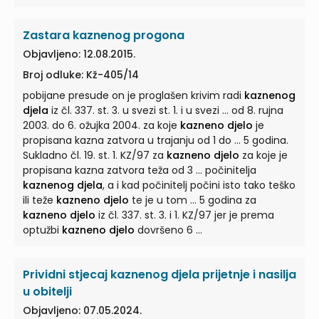
Zastara kaznenog progona
Objavljeno: 12.08.2015.
Broj odluke: Kž-405/14
pobijane presude on je proglašen krivim radi
kaznenog
djela
iz čl. 337. st. 3. u svezi st. 1. i u svezi ... od 8. rujna
2003. do 6. ožujka 2004. za koje
kazneno djelo
je
propisana kazna zatvora u trajanju od 1 do ... 5 godina.
Sukladno čl. 19. st. 1. KZ/97 za
kazneno djelo
za koje je
propisana kazna zatvora teža od 3 ... počinitelja
kaznenog djela
, a i kad počinitelj počini isto tako teško
ili teže
kazneno djelo
te je u tom ... 5 godina za
kazneno djelo
iz čl. 337. st. 3. i 1. KZ/97 jer je prema
optužbi
kazneno djelo
dovršeno 6 ...
Prividni stjecaj kaznenog djela prijetnje i nasilja
u obitelji
Objavljeno: 07.05.2024.