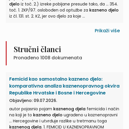
djelo
iz toč. 2.) izreke pobijane presude tako, da ... 354.
toč. 1. ZKP/97. oslobođen od optužbe za
kazneno djelo
iz čl. 131. st. 2. KZ, jer ovo djelo za koje ...
Prikaži više
Stručni članci
Pronađeno
1008
dokumenata
Femicid kao samostalno kazneno djelo:
komparativna analiza kaznenopravnog okvira
Republike Hrvatske i Bosne i Hercegovine
Objavljeno: 09.07.2026.
autor pojasnio pojam
kaznenog djela
femicida i način
na koji je to
kazneno djelo
ugrađeno u kaznenopravni
... Hercegovine i utvrđuje razlike u tretmanu toga
kaznenog djela
. 1. FEMICID U KAZNENOPRAVNOM