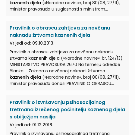
kaznenih djela
(»Narodne novine«, broj 80/08, 27/11),
ministar pravosuđa u suglasnosti s ministrom
unutarnjih poslova ... donosi PRAVILNIK O POTVRDI
PRIJAVE ILI EVIDENCIJE
KAZNENOG DJELA
I. ... Ovim
Pravilnik o obrascu zahtjeva za novčanu
Pravilnikom propisuje se oblik i sadržaj potvrde prijave ili
evidencije
kaznenog djela
(u daljnjem tekstu:
naknadu žrtvama kaznenih djela
Potvrda) koja se izdaje u svrhu ostvarivanja ... prava na
Vrijedi od: 09.10.2013.
novčanu naknadu sukladno odredbama Zakona o
Pravilnik o obrascu zahtjeva za novčanu naknadu
novčanoj naknadi žrtvama
kaznenih djela
(u daljnjem
žrtvama
kaznenih djela
(»Narodne novine«, br. 124/13)
tekstu: Zakon). ...
MINISTARSTVO PRAVOSUĐA 2670 Na temelju odredbe
članka ... Zakona o novčanoj naknadi žrtvama
kaznenih djela
(»Narodne novine«, broj 80/08, 27/11),
ministar pravosuđa donosi PRAVILNIK O OBRASCU
ZAHTJEVA ZA NOVČANU ... NAKNADU ŽRTVAMA
KAZNENIH
DJELA
Članak 1. ... Ovim Pravilnikom propisuje se oblik i
Pravilnik o izvršavanju psihosocijalnog
sadržaj obrasca te način podnošenja zahtjeva (u
daljnjem tekstu: Zahtjev) za novčanu naknadu
tretmana izrečenog počinitelju kaznenog djela
žrtvama
kaznenih djela
... Članak 2. (1) Zahtjev za
s obilježjem nasilja
novčanu naknadu žrtvama
kaznenih djela
podnosi se
Vrijedi od: 01.12.2018.
na Obrascu za novčanu naknadu žrtvama
kaznenih
Pravilnik o izvršavanju psihosocijalnog tretmana
djela
(u daljnjem tekstu: Obrazac ...