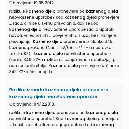
Objavljeno: 19.05.2012.
razlikuje
kazneno djelo
pronevjere od
kaznenog djela
neovlaštene uporabe? Kod
kaznenog djela
pronevjere
... radu, čini se u svrhu prisvajanja, dok se kod
kaznenog djela
neovlaštene uporabe radi o uporabi
novca, vrijednosnih ... povjerenih u službi, bez namjere
prisvajanja
Kazneno djelo
pronevjere iz članka 345.
Kaznenog zakona (Nar ... 152/08 i 57/11 - u nastavku
teksta: KZ) i
kazneno djelo
neovlaštene uporabe iz
članka 346. KZ-a razlikuju ... subjektivnom, obilježju, tj.
namjeri počinitelja.
Kazneno djelo
pronevjere iz članka
345. KZ-a čini onaj tko ...
Razlike između kaznenog djela pronevjere i
kaznenog djela neovlaštene uporabe
Objavljeno: 04.12.2010.
razlikuje
kazneno djela
pronevjere od
kaznenog djela
neovlaštene uporabe? Kod
kaznenog djela
pronevjere
... koristi za sebe ili za drugoga, dok se kod
kaznenog