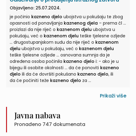
Objavljeno: 25.07.2024.
je počinio
kazneno djelo
ubojstva u pokušaju te zbog
opasnosti od ponavljanja
kaznenog djela
– prema čl ...
proizlazi da nije riječ o
kaznenom djelu
ubojstva u
pokušaju, već o
kaznenom djelu
teške tjelesne ozljede
... drugostupanjskom sudu da nije riječ o
kaznenom
djelu
ubojstva u pokušaju, već o
kaznenom djelu
teške tjelesne ozljede ... osnovana sumnja da je
određena osoba počinila
kazneno djelo
i: - ako je u
bijegu ili osobite okolnosti ... da će ponoviti
kazneno
djelo
ili da će dovršiti pokušano
kazneno djelo
, ili
da će počiniti teže
kazneno djelo
za ...
Prikaži više
Javna nabava
Pronađeno
747
dokumenata