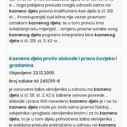
a ... toga pobijana presuda mogla odnositi samo na
kazneno djelo
pravno kvalificirano kao djelo iz čl. 129.
st ... Prvostupanjski sud istina nije vezan pravnom
oznakom
kaznenog djela
, te u tom pravcu ima
ovlaštenja istu mijenjati ... izmjenu pravne oznake ovog
kaznenog djela
pogrešno interpretira biće
kaznenog
djela
iz čl. 129. st. 3. KZ-a ...
Kaznena djela protiv slobode i prava čovjeka i
građanina
Objavljeno: 22.12.2000.
Broj odluke: Kž 240/00-8
je osnovana žalba okrivljenika u odnosu na
kazneno
djelo
iz čl. 131. st. 2. KZ iz žalbene osnove povrede ...
slobode i prava štiti navedeno
kazneno djelo
je r se to
kazneno djelo
može po činiti samo prema fizičkoj ...
odvjetnika i proglasio okrivljenika krivim i za to
kazneno
djelo
, to je u tom dijelu prihvaćena žalba okrivljenika ...
je pobijana presuda preinačena u odnosu na
kazneno