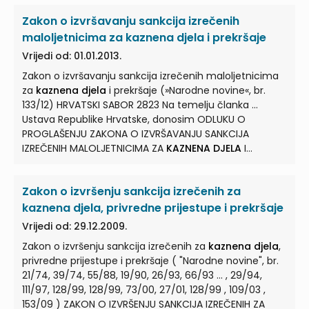
donio Hrvatski sabor na sjednici 11. rujna 2003. ... ZAKON
Zakon o izvršavanju sankcija izrečenih
O ODGOVORNOSTI PRAVNIH OSOBA ZA
KAZNENA DJELA
I. ... PRETPOSTAVKE KAŽNJIVOSTI Temelj odgovornosti
maloljetnicima za kaznena djela i prekršaje
pravnih osoba Članak 3. (1) Pravna osoba kaznit će se
Vrijedi od: 01.01.2013.
za
kazneno djelo
odgovorne osobe ako se njime
Zakon o izvršavanju sankcija izrečenih maloljetnicima
povređuje ...
za
kaznena djela
i prekršaje (»Narodne novine«, br.
133/12) HRVATSKI SABOR 2823 Na temelju članka ...
Ustava Republike Hrvatske, donosim ODLUKU O
PROGLAŠENJU ZAKONA O IZVRŠAVANJU SANKCIJA
IZREČENIH MALOLJETNICIMA ZA
KAZNENA DJELA
I
PREKRŠAJE Proglašavam ... Zakon o izvršavanju sankcija
izrečenih maloljetnicima za
kaznena djela
i prekršaje,
Zakon o izvršenju sankcija izrečenih za
koji je Hrvatski sabor donio na sjednici 23. studenoga
2012. godine ... ZAKON O IZVRŠAVANJU SANKCIJA
kaznena djela, privredne prijestupe i prekršaje
IZREČENIH MALOLJETNICIMA ZA
KAZNENA DJELA
I
Vrijedi od: 29.12.2009.
PREKRŠAJE Dio prvi OPĆE ODREDBE Glava I. ... osoba,
Zakon o izvršenju sankcija izrečenih za
kaznena djela
,
kada je to u interesu svrhe izvršavanja sankcija i
privredne prijestupe i prekršaje ( "Narodne novine", br.
maloljetnika. (4) Uvid u podatke dopušten je u svrhu
21/74, 39/74, 55/88, 19/90, 26/93, 66/93 ... , 29/94,
otkrivanja i progona počinitelja
kaznenih djela
...
111/97, 128/99, 128/99, 73/00, 27/01, 128/99 , 109/03 ,
153/09 ) ZAKON O IZVRŠENJU SANKCIJA IZREČENIH ZA