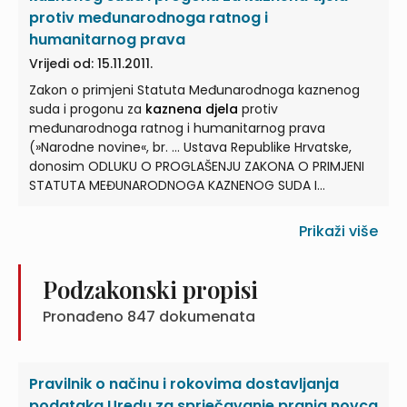
TEŠKA
KAZNENA DJELA
Proglašavam Zakon o prijenosu i
protiv međunarodnoga ratnog i
obradi podataka o putnicima u zračnom prometu u
humanitarnog prava
svrhu sprječavanja, otkrivanja ... , istraživanja i vođenja
Vrijedi od: 15.11.2011.
kaznenog postupka za
kaznena djela
terorizma i
druga teška
kaznena djela
, koji je Hrvatski sabor donio
Zakon o primjeni Statuta Međunarodnoga kaznenog
na sjednici 10. svibnja ...
suda i progonu za
kaznena djela
protiv
međunarodnoga ratnog i humanitarnog prava
(»Narodne novine«, br. ... Ustava Republike Hrvatske,
donosim ODLUKU O PROGLAŠENJU ZAKONA O PRIMJENI
STATUTA MEĐUNARODNOGA KAZNENOG SUDA I
PROGONU ZA
KAZNENA DJELA
PROTIV
MEĐUNARODNOGA ... RATNOG I HUMANITARNOG PRAVA
Prikaži više
Proglašavam Zakon o primjeni Statuta
Međunarodnoga kaznenog suda i progona za
kaznena
djela
protiv međunarodnoga ratnog i ... ZAKON O
Podzakonski propisi
PRIMJENI STATUTA MEĐUNARODNOGA KAZNENOG SUDA I
Pronađeno
847
dokumenata
PROGONU ZA
KAZNENA DJELA
PROTIV
MEĐUNARODNOGA RATNOG I HUMANITARNOG PRAVA I. ...
Statuta,
kaznena djela
protiv vrijednosti zaštićenih
međunarodnim pravom iz članka 156. - 168., 187., 187.a i
Pravilnik o načinu i rokovima dostavljanja
187.b Kaznenog zakonika (»Narodne novine« ...
podataka Uredu za sprječavanje pranja novca