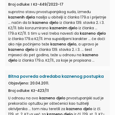
Broj odluke: I Kž-449/2023-17
suprotno stavu prvostupanjskog suda, između
kaznenih djela
nasilja u obitelji iz članka 179.a i prijetnje
... način da bi
kazneno djelo
iz članka 139. stavka 2. i 3.
KZ/11. bilo konzumirano
kaznenim djelo
iz članka ...
179.a KZ/11. S tim u vezi treba navesti da
kazneno djelo
iz članka 179.a KZ/11. ima supsidijarni karakter ... će doći
ako nije počinjeno teže
kazneno djelo
, a upravo je
kazneno djelo
iz članka 139. stavka 2. i 3. ... šest
mjeseci do pet godina, teže u odnosu na
kazneno
djelo
iz članka 179.a. KZ/11., za koje je propisana ...
Bitna povreda odredaba kaznenog postupka
Objavljeno: 20.04.2011.
Broj odluke: Kž-423/11
U odnosu na ovo
kazneno djelo
prvostupanjski sud je
prekoračio optužbu jer oštećenici kao tužitelji
okrivljenika ... tom nisu teretili za
kazneno djelo
iz čl.
129. st. 2. KZ-a već za
kazneno djelo
iz čl. 129. st. 3. KZ-