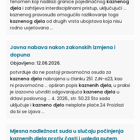
fenomen koji nadilazi granice pojedinačnog
kaznenog
djela
i zahtijeva interdisciplinarni pristup, uključujući ...
kaznenog pravosuđa omogućilo razlikovanje toga
kaznenog djela
od drugih vrsta ubojstava koja nisu
rodno uvjetovana ...
Javna nabava nakon zakonskih izmjena i
dopuna
Objavljeno: 12.06.2026.
potvrđuje da ne postoji pravomoćna osuda za
kaznena djela
nabrojena u članku 251. ZJN-a23, kao
ni pravomoćna ... opširan popis
kaznenih djela
, u praksi
je izazovno utvrditi odgovarajuća
kaznena djela
u
državi poslovnog ... 4. 2026., str. 50.23 Što sada
uključuje i
kazneno djelo
neisplate plaće.24 Proizlazi
da bi se izjava ...
Mjesna nadležnost suda u slučaju počinjenja
kaznenih djela protiv časti i ugleda putem