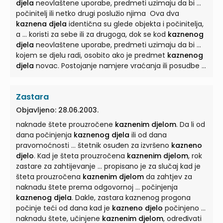
djela
neovlaštene uporabe, predmeti uzimaju da bi ...
počinitelj ili netko drugi poslužio njima Ova dva
kaznena djela
identična su glede objekta i počinitelja,
a ... koristi za sebe ili za drugoga, dok se kod
kaznenog
djela
neovlaštene uporabe, predmeti uzimaju da bi ...
kojem se djelu radi, osobito ako je predmet
kaznenog
djela
novac. Postojanje namjere vraćanja ili posudbe ...
Zastara
Objavljeno: 28.06.2003.
naknade štete prouzročene
kaznenim djelom
. Da li od
dana počinjenja
kaznenog djela
ili od dana
pravomoćnosti ... štetnik osuđen za izvršeno
kazneno
djelo
. Kad je šteta prouzročena
kaznenim djelom
, rok
zastare za zahtijevanje ... propisano je za slučaj kad je
šteta prouzročena
kaznenim djelom
da zahtjev za
naknadu štete prema odgovornoj ... počinjenja
kaznenog djela
. Dakle, zastara kaznenog progona
počinje teći od dana kad je
kazneno djelo
počinjeno ...
naknadu štete, učinjene
kaznenim djelom
, određivati