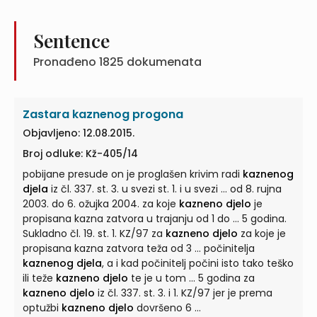
postupak kojemu se prigovara odnosi na odlučivanje o
optužbi za
kazneno djelo
za koje je podnositeljica
oslobođena, Sud primjećuje da ... nije utvrdio nijednu
Sentence
činjenicu ni tvrdnju koja bi mogla opravdati duljinu
Pronađeno
1825
dokumenata
trajanja postupka u dijelu koji se odnosi na odlučivanje
o optužbi za
kazneno djelo
...
Zastara kaznenog progona
Objavljeno: 12.08.2015.
Broj odluke: Kž-405/14
pobijane presude on je proglašen krivim radi
kaznenog
djela
iz čl. 337. st. 3. u svezi st. 1. i u svezi ... od 8. rujna
2003. do 6. ožujka 2004. za koje
kazneno djelo
je
propisana kazna zatvora u trajanju od 1 do ... 5 godina.
Sukladno čl. 19. st. 1. KZ/97 za
kazneno djelo
za koje je
propisana kazna zatvora teža od 3 ... počinitelja
kaznenog djela
, a i kad počinitelj počini isto tako teško
ili teže
kazneno djelo
te je u tom ... 5 godina za
kazneno djelo
iz čl. 337. st. 3. i 1. KZ/97 jer je prema
optužbi
kazneno djelo
dovršeno 6 ...