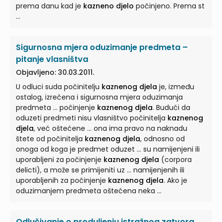
prema danu kad je
kazneno djelo
počinjeno. Prema st
...
Sigurnosna mjera oduzimanje predmeta –
pitanje vlasništva
Objavljeno: 30.03.2011.
U odluci suda počinitelju
kaznenog djela
je, između
ostalog, izrečena i sigurnosna mjera oduzimanja
predmeta ... počinjenje
kaznenog djela
. Budući da
oduzeti predmeti nisu vlasništvo počinitelja
kaznenog
djela
, već oštećene ... ona ima pravo na naknadu
štete od počinitelja
kaznenog djela
, odnosno od
onoga od koga je predmet oduzet ... su namijenjeni ili
uporabljeni za počinjenje
kaznenog djela
(corpora
delicti), a može se primijeniti uz ... namijenjenih ili
uporabljenih za počinjenje
kaznenog djela
. Ako je
oduzimanjem predmeta oštećena neka ...
Odlučivanje o produljenju istražnog zatvora