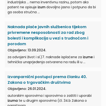
industrijska ... nema inventivnu razinu, potom ako
patent ne opisuje
izum
dovoljno jasno i potpuno da bi
ga osoba stručna ...
Naknada plaće javnih službenica tijekom
privremene nesposobnosti za rad zbog
bolesti i komplikacija u vezi s trudnoćom i
porodom
Objavljeno: 13.09.2024.
za odvojeni život i sl.)7. naknade isplaćene za
izume
i
tehnička unaprjeđenja ostvarena na radu ili u ...
Izvanparnični postupci prema članku 40.
Zakona o trgovačkim društvima
Objavljeno: 26.01.2024.
autorskim sporovima i sporovima o zaštiti i uporabi
izuma
te u drugim sporovima (čl. 34.b Zakona o
parničnom ...