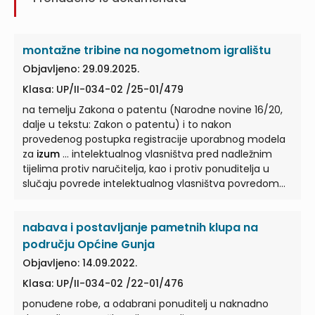
montažne tribine na nogometnom igralištu
Objavljeno: 29.09.2025.
Klasa: UP/II-034-02 /25-01/479
na temelju Zakona o patentu (Narodne novine 16/20,
dalje u tekstu: Zakon o patentu) i to nakon
provedenog postupka registracije uporabnog modela
za
izum
... intelektualnog vlasništva pred nadležnim
tijelima protiv naručitelja, kao i protiv ponuditelja u
slučaju povrede intelektualnog vlasništva povredom
izuma
... žalbu u bitnome navodi da je ponudio robu
sukladno traženjima dokumentacije o nabavi, a čime
nabava i postavljanje pametnih klupa na
neće doći do povrede intelektualnog vlasništva
povredom
izuma
... uporabnom modelu“ broj
području Općine Gunja
UM20240014 od 23. listopada 2024. godine, izdanu na
Objavljeno: 14.09.2022.
rok od 10 godina žalitelju kao izumitelju na temelju
Klasa: UP/II-034-02 /22-01/476
Zakona o patentu za
izum
... U navedenoj |spravi o
uporabnom modelu detaljno je opisano područje na
ponuđene robe, a odabrani ponuditelj u naknadno