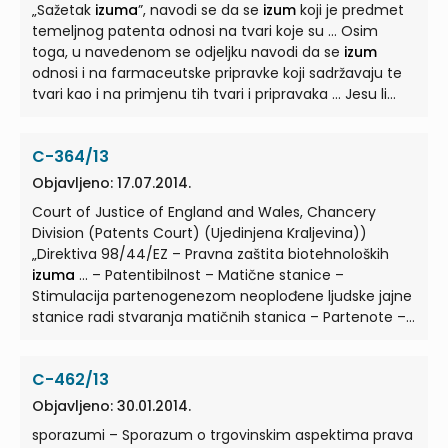
„Sažetak
izuma
”, navodi se da se
izum
koji je predmet
izume
... Među njezinim ciljevima navodi se
temeljnog patenta odnosi na tvari koje su ... Osim
ujednačavanje pravila o trajanju patenta, pojmu
izuma
toga, u navedenom se odjeljku navodi da se
izum
i uvjetima patentiranja. 8 Članak 167. ...
odnosi i na farmaceutske pripravke koji sadržavaju te
tvari kao i na primjenu tih tvari i pripravaka ... Jesu li
pojmovi ‚srž inovativne aktivnosti’, ‚središnja inovativna
aktivnost’ i/ili ‚predmet
izuma
’ temeljnog patenta
C-364/13
relevantni za tumačenje članka 3. ... (b) U potonjem
slučaju, ako je
izum
predmet patenta, što moraju
Objavljeno: 17.07.2014.
utvrditi nositelj patenta i nositelj odobrenja za
Court of Justice of England and Wales, Chancery
stavljanje u promet kako bi ishodili ... Sud je u
Division (Patents Court) (Ujedinjena Kraljevina))
predmetima o kojima je riječ smatrao da je samo A
„Direktiva 98/44/EZ – Pravna zaštita biotehnoloških
takav
izum
; dakle, prvi SDZ za A već je ispunio tu
izuma
... – Patentibilnost – Matične stanice –
kompenzacijsku svrhu. ...
Stimulacija partenogenezom neoplođene ljudske jajne
stanice radi stvaranja matičnih stanica – Partenote –
Popis
izuma
... Direktive 98/44/EZ Europskog
parlamenta i Vijeća od 6. srpnja 1998. o pravnoj zaštiti
C-462/13
biotehnoloških
izuma
(u daljnjem tekstu: Direktiva)(2).
2. ... Pridržavajući se odredaba stavaka 2. i 3., patenti će
Objavljeno: 30.01.2014.
se odobravati za koje god
izume
, bez obzira na to radi li
sporazumi – Sporazum o trgovinskim aspektima prava
se o proizvodu ili postupku, iz svih grana ... 4. članka 65.,