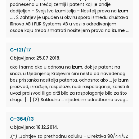
podnesena u trećoj zemlji i patent koji je ondje
dodijeljen – Svojstvo izumitelja – Nositelj prava na
izum
... . 2 Zahtjev je upućen u okviru spora između društava
IRnova AB i FLIR Systems AB u vezi s određivanjem
osobe koju treba smatrati nositeljem prava na
izume
...
Ako je spor koji se odnosi na jače pravo na
izum
u tijeku
pred sudovima, patentna se prijava može prekinuti do
C-121/17
donošenja konačne odluke u sudskom postupku ... .” 8
Članak 18. tog zakona predviđa: „Ako netko pred
Objavljeno: 25.07.2018.
patentnim uredom može dokazati da ima jače pravo
ako i samo ako u odnosu na
izum
, dok je patent na
na
izum
, navedeni ured prenosi prijavu na njegovo ...
snazi, u Ujedinjenoj Kraljevini čini nešto od navedenog
Isto vrijedi i u pogledu jačeg prava na
izum
koji je
bez pristanka nositelja patenta, odnosno: ako ... je
izum
predmet patentne prijave. [...]” ...
proizvod, izrađuje, raspolaže, nudi raspolaganje, koristi ili
uvozi proizvod ili ga drži bilo za raspolaganje bilo za što
drugo; [...] (2) Sukladno ... sljedećim odredbama ovog
članka, osoba (koja nije nositelj patenta) također krši
patent za
izum
ako, dok je patent na snazi i bez
C-364/13
pristanka nositelja, ... osobi koja nije nositelj dozvole ili
druga osoba ovlaštena za korištenje
izuma
pribavlja ili
Objavljeno: 18.12.2014.
nudi da će joj pribaviti bilo kakva sredstva u Ujedinjenoj
.(*) „Zahtjev za prethodnu odluku – Direktiva 98/44/EZ
... Kraljevini, u vezi s bitnim elementima
izuma
, za