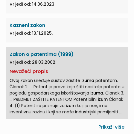
Vrijedi od: 14.06.2023.
Kazneni zakon
Vrijedi od: 13.11.2025.
Zakon o patentima (1999)
Vrijedi od: 28.03.2002.
Nevažeći propis
Ovaj Zakon uređuje sustav zaštite
izuma
patentom.
Članak 2. ... Patent je pravo koje štiti nositelja patenta u
pogledu gospodarskoga iskorištavanja
izuma
. Članak 3.
... PREDMET ZAŠTITE PATENTOM Patentibilni
izum
Članak
4. (1) Patent se priznaje za
izum
koji je nov, ima
inventivnu razinu i koji se može industrijski primijeniti ...
Novost
izuma
Članak 5. (1)
Izum
je nov ako nije sadržan
u stanju tehnike. (2) Pod stanjem tehnike razumijeva
Prikaži više
se sve što je učinjeno pristupačnim javnosti ... Izumitelj