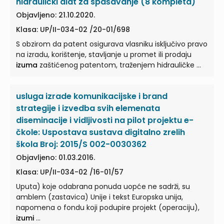
hidraulički alat za spašavanje (8 kompleta)
Objavljeno: 21.10.2020.
Klasa: UP/II-034-02 /20-01/698
S obzirom da patent osigurava vlasniku isključivo pravo
na izradu, korištenje, stavljanje u promet ili prodaju
izuma
zaštićenog patentom, traženjem hidrauličke ...
usluga izrade komunikacijske i brand
strategije i izvedba svih elemenata
diseminacije i vidljivosti na pilot projektu e-
čkole: Uspostava sustava digitalno zrelih
škola Broj: 2015/S 002-0030362
Objavljeno: 01.03.2016.
Klasa: UP/II-034-02 /16-01/57
Uputa) koje odabrana ponuda uopće ne sadrži, su
amblem (zastavica) Unije i tekst Europska unija,
napomena o fondu koji podupire projekt (operaciju),
izumi
...