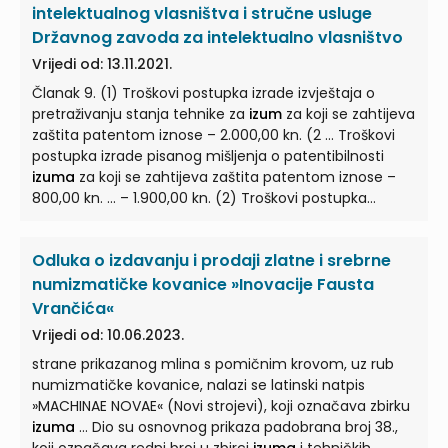
(1) Opis
izuma
sadržava: 1. područje tehnike na koje se
intelektualnog vlasništva i stručne usluge
izum
odnosi 2. tehnički problem za čije se ... ili druge
Državnog zavoda za intelektualno vlasništvo
primjene
izuma
, ako nije očit iz opisa ili same prirode
Vrijedi od: 13.11.2021.
izuma
. (2) Iznimno se može primijeniti drukčiji način i
Članak 9. (1) Troškovi postupka izrade izvještaja o
redoslijed sastavljanja opisa ...
pretraživanju stanja tehnike za
izum
za koji se zahtijeva
zaštita patentom iznose – 2.000,00 kn. (2 ... Troškovi
postupka izrade pisanog mišljenja o patentibilnosti
izuma
za koji se zahtijeva zaštita patentom iznose –
800,00 kn. ... – 1.900,00 kn. (2) Troškovi postupka
potpunog ispitivanja uvjeta za priznanje patenta kada
je prethodno izrađeno pisano mišljenje o
Odluka o izdavanju i prodaji zlatne i srebrne
patentibilnosti
izuma
... 1.1.3 za dvije uzastopne
polugodišnje pretrage – 500,00 kn 2. za pretraživanje
numizmatičke kovanice »Inovacije Fausta
patentnih dokumenata iz određenog područja tehnike
Vrančića«
prema opisu predmeta
izuma
... kvartalne pretrage –
Vrijedi od: 10.06.2023.
1.800,00 kn 2.1.3 za dvije uzastopne polugodišnje
strane prikazanog mlina s pomičnim krovom, uz rub
pretrage – 900,00 kn 3. za pretraživanje patentnih
numizmatičke kovanice, nalazi se latinski natpis
dokumenata radi procjene novosti
izuma
...
»MACHINAE NOVAE« (Novi strojevi), koji označava zbirku
izuma
... Dio su osnovnog prikaza padobrana broj 38.,