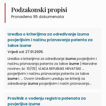
Članak 10. (1) Izumitelj je osoba koja je stvorila
izum
svojim stvaralačkim radom. (2) Ne smatra se
Podzakonski propisi
izumiteljem osoba koja je u stvaranju
izuma
...
Pronađeno
95
dokumenata
Uredba o kriterijima za određivanje izuma
povjerljivim i načinu priznavanja patenta za
takve izume
Vrijedi od: 27.01.2005.
Uredba o kriterijima za određivanje
izuma
povjerljivim i
načinu priznavanja patenta za takve
izume
(»Narodne
novine«, br. 10/05) VLADA REPUBLIKE HRVATSKE ...
povjerljivim i načinu priznavanja patenta za takve
izume
I. ... Ovom Uredbom uređuju se kriteriji za
određivanje
izuma
povjerljivim i način priznavanja
patenta za takve
izume
. II. ... Kriteriji za određivanje
izuma
povjerljivim Članak 2. ... Kriteriji za određivanje
Pravilnik o vođenju registra patenata za
izuma
povjerljivim su: 1. ...
povjerljive izume