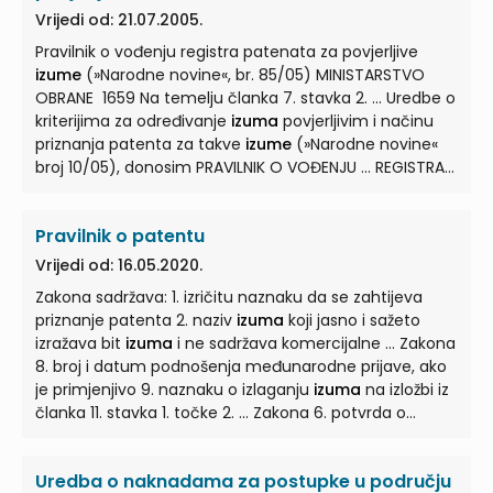
Vrijedi od: 21.07.2005.
Pravilnik o vođenju registra patenata za povjerljive
izume
(»Narodne novine«, br. 85/05) MINISTARSTVO
OBRANE 1659 Na temelju članka 7. stavka 2. ... Uredbe o
kriterijima za određivanje
izuma
povjerljivim i načinu
priznanja patenta za takve
izume
(»Narodne novine«
broj 10/05), donosim PRAVILNIK O VOĐENJU ... REGISTRA
PATENATA ZA POVJERLJIVE
IZUME
I. ... Pravilnik o vođenju
registra patenata za povjerljive
izume
(u daljnjem
Pravilnik o patentu
tekstu: Pravilnik) propisuje sadržaj i oblik rješenja o
priznanju patenata i sadržaj ... podataka registra
Vrijedi od: 16.05.2020.
patenata za povjerljive
izume
i osobe koje imaju pravo
Zakona sadržava: 1. izričitu naznaku da se zahtijeva
uvida u registar. ...
priznanje patenta 2. naziv
izuma
koji jasno i sažeto
izražava bit
izuma
i ne sadržava komercijalne ... Zakona
8. broj i datum podnošenja međunarodne prijave, ako
je primjenjivo 9. naznaku o izlaganju
izuma
na izložbi iz
članka 11. stavka 1. točke 2. ... Zakona 6. potvrda o
izlaganju na međunarodnoj izložbi, ako je
izum
bio
izložen u skladu s člankom 11. stavkom 1. točka 2. ...
Uredba o naknadama za postupke u području
SADRŽAJ I NAČIN SASTAVLJANJA OPISA
IZUMA
Članak 12.