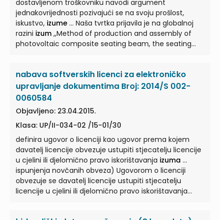
koje se
izum
odnosi, tehnički problemi i moguće
dostavljenom troškovniku navodi argument
rješenje te suština
izuma
, sve kako ...
jednakovrijednosti pozivajući se na svoju prošlost,
iskustvo,
izume
... Naša tvrtka prijavila je na globalnoj
razini
izum
,,Method of production and assembly of
photovoltaic composite seating beam, the seating
beam and the ... uses thereof;“ pod PCT brojem:
PCT/HR2022/050002; U navedenom
izumu
objašnjene
nabava softverskih licenci za elektroničko
su prednosti korištenja akrilnog stakla na pametnim
klupama, te su provedena ...
upravljanje dokumentima Broj: 2014/S 002-
0060584
Objavljeno: 23.04.2015.
Klasa: UP/II-034-02 /15-01/30
definira ugovor o licenciji kao ugovor prema kojem
davatelj licencije obvezuje ustupiti stjecatelju licencije
u cjelini ili djelomično pravo iskorištavanja
izuma
...
ispunjenja novčanih obveza) Ugovorom o licenciji
obvezuje se davatelj licencije ustupiti stjecatelju
licencije u cjelini ili djelomično pravo iskorištavanja
izuma
...