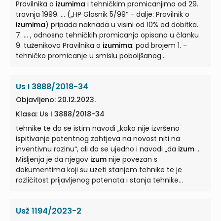
Zakona propisano je da
Pravilnika o
izumima
i tehničkim promicanjima od 29.
izum
ima inventivnu razinu ako
za stručnu osobu iz odgovarajućeg područja ne
travnja 1999. ... („HP Glasnik 5/99“ - dalje: Pravilnik o
proizlazi na očigledan način iz stanja tehnike. ...
izumima
) pripada naknada u visini od 10% od dobitka.
7. ... , odnosno tehničkih promicanja opisana u članku
9. tuženikova Pravilnika o
izumima
: pod brojem 1. -
tehničko promicanje u smislu poboljšanog
tehnološkog ... od 21. siječnja 2015. donijelo je
jednoglasnu Odluku (dalje Odluka Povjerenstva) kojom
Us I 3888/2018-34
je odbijen kao neosnovan prijedlog za utvrđivanje
postojanja
izuma
... postojanja
izuma
, odnosno
Objavljeno: 20.12.2023.
tehničkog promicanja tužitelja nije prihvaćen, - tuženik
Klasa: Us I 3888/2018-34
je Odlukom od 11. ožujka 2015. stavio izvan snage
Pravilnik o
tehnike te da se istim navodi „kako nije izvršeno
izumima
...
ispitivanje patentnog zahtjeva na novost niti na
inventivnu razinu“, ali da se ujedno i navodi „da
izum
...
Mišljenja je da njegov
izum
nije povezan s
dokumentima koji su uzeti stanjem tehnike te je
različitost prijavljenog patenata i stanja tehnike
uočljiva ... Ukazuje i kako je Izvješćem navedeno i da
„industrijska primjenjivost
izuma
nije upitna“, iako takav
Usž 1194/2023-2
stav nije cijenjen kao činjenica udovoljavanju uvjeta ...