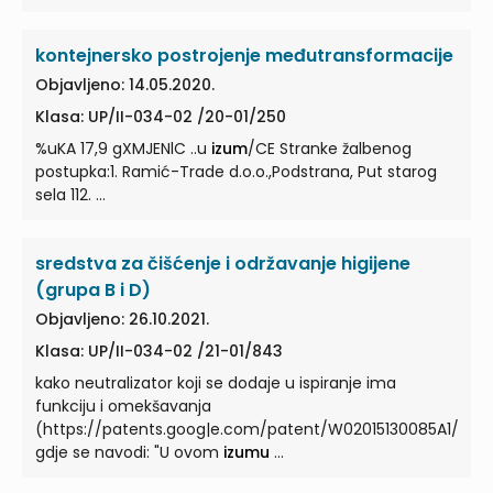
kontejnersko postrojenje međutransformacije
Objavljeno: 14.05.2020.
Klasa: UP/II-034-02 /20-01/250
%uKA 17,9 gXMJENlC ..u
izum
/CE Stranke žalbenog
postupka:1. Ramić-Trade d.o.o.,Podstrana, Put starog
sela 112. ...
sredstva za čišćenje i održavanje higijene
(grupa B i D)
Objavljeno: 26.10.2021.
Klasa: UP/II-034-02 /21-01/843
kako neutralizator koji se dodaje u ispiranje ima
funkciju i omekšavanja
(https://patents.goog|e.com/patent/W02015130085A1/en)
gdje se navodi: "U ovom
izumu
...