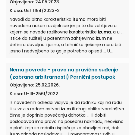
rješenja kojim je navedeno kako „predmetna prijava
Objavljeno: 24.05.2023.
opisuje rješenje tehničkog problema samo na razini
Klasa: Usž 1194/2023-2
ideje“, odnosno da se radi o „nerazotkrivenosti
izuma
...
Slijedom ovog ukazuje da je tužitelj mogao precizno
Navodi da bitna karakteristika
izuma
mora biti
objasniti funkcioniranje i prikazati primjenjivost svog
navedena nakon razdjelnice jer je to dio zahtjeva u
izuma
kojem se navode razlikovne karakteristike
da je dostavio obrazloženje funkcije ...
izuma
, a u ...
Ističe da tužitelj u patentnim zahtjevima
izum
ne
definira dovoljno i jasno, a tehničko rješenje mora biti
jasno i nedvojbeno te ga je potrebno opisati ... U
prvostupanjskom sporu utvrđeno je da je tužitelj 1.
lipnja 2017. podnio prijavu patenta broj … za
izum
pod
Nema povrede - pravo na pravično suđenje
nazivom „volumetrijski varijabilni linearni ... Utvrđeno je
da se radi o nedefiniranim tehničkim karakteristikama
(zabrana arbitrarnosti) Parnični postupak
za koje se traži patentna zaštita, odnosno da je
izum
Objavljeno: 25.02.2026.
preširoko i nejasno opisan. 8. ... 30/09., 128/10., 49/11.,
Klasa: U-III-2561/2022
76/13. i 46/18.; Zakon o patentu) tužitelj je pisanim
putem izvješten o rezultatima ispitivanja te je u
Iz navedenih odredbi vidljivo je da radniku koji na radu
izvješću izloženo da
izum
...
ili u vezi s radom ostvari
izum
ili drugi oblik stvaralaštva
čime je doprinio povećanju dohotka ... ili dobiti
poslodavca ima pravo na posebnu naknadu, neovisno
o plaći koja se radniku isplaćuje za obavljeni rad, dok
izum
pripada poslodavcu. ... i ravnopravnost svih u