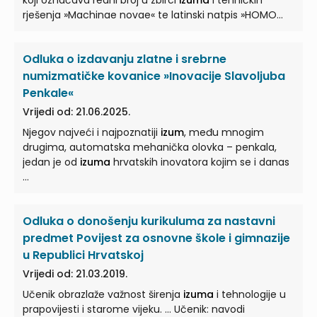
koji označava redni broj u zbirci
izuma
i tehničkih
rješenja »Machinae novae« te latinski natpis »HOMO
VOLANS ...
Odluka o izdavanju zlatne i srebrne
numizmatičke kovanice »Inovacije Slavoljuba
Penkale«
Vrijedi od: 21.06.2025.
Njegov najveći i najpoznatiji
izum
, među mnogim
drugima, automatska mehanička olovka – penkala,
jedan je od
izuma
hrvatskih inovatora kojim se i danas
...
Odluka o donošenju kurikuluma za nastavni
predmet Povijest za osnovne škole i gimnazije
u Republici Hrvatskoj
Vrijedi od: 21.03.2019.
Učenik obrazlaže važnost širenja
izuma
i tehnologije u
prapovijesti i starome vijeku. ... Učenik: navodi