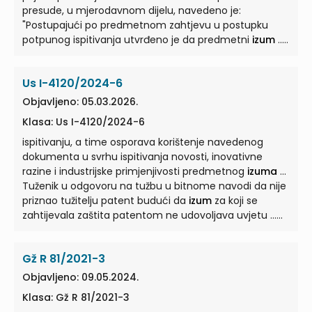
presude, u mjerodavnom dijelu, navedeno je:
"Postupajući po predmetnom zahtjevu u postupku
potpunog ispitivanja utvrđeno je da predmetni
izum
...
je određivanju najbližeg prethodnog stanja tehnike,
utvrđivanju objektivnog tehničkog problema koji se
Us I-4120/2024-6
rješavaju i razmatrano je da li bi
izum
... argumentacija
tužitelja nije osnovana i dostatna da bi promijenila
Objavljeno: 05.03.2026.
utvrđene nedostatke, a novi patentni zahtjev nisu u
Klasa: Us I-4120/2024-6
cijelosti potkrijepljeni opisom
izuma
... u upravnom
postupku i upravnom sporu, nakon čega je, pravilnom
ispitivanju, a time osporava korištenje navedenog
primjenom mjerodavnog materijalnog prava,
dokumenta u svrhu ispitivanja novosti, inovativne
razine i industrijske primjenjivosti predmetnog
osnovano zaključio da tužiteljev
izum
...
izuma
...
Tuženik u odgovoru na tužbu u bitnome navodi da nije
priznao tužitelju patent budući da
izum
za koji se
zahtijevala zaštita patentom ne udovoljava uvjetu ...
Zakona o patentu (Narodne novine, broj 16/20)
propisano je koji uvjeti moraju biti ispunjeni da bi
izumi
Gž R 81/2021-3
koji je predmet prijave bio priznat patentom. ...
Člankom 6.Zakona propisano je da se patent priznaje
Objavljeno: 09.05.2024.
za svaki
izum
iz bilo kojeg područja tehnike koji je nov,
Klasa: Gž R 81/2021-3
ima inventivnu razinu i koji se može industrijski ...