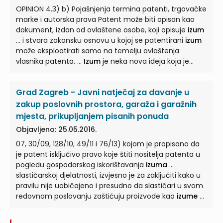
OPINION 4.3) b) Pojašnjenja termina patenti, trgovačke
marke i autorska prava Patent može biti opisan kao
dokument, izdan od ovlaštene osobe, koji opisuje
izum
... i stvara zakonsku osnovu u kojoj se patentirani
izum
može eksploatirati samo na temelju ovlaštenja
vlasnika patenta. ...
Izum
je neka nova ideja koja je
rezultirala iz inovativne aktivnosti i u principu pokriva
neku industrijsku aplikaciju. ...
Grad Zagreb - Javni natječaj za davanje u
zakup poslovnih prostora, garaža i garažnih
mjesta, prikupljanjem pisanih ponuda
Objavljeno: 25.05.2016.
07, 30/09, 128/10, 49/11 i 76/13) kojom je propisano da
je patent isključivo pravo koje štiti nositelja patenta u
pogledu gospodarskog iskorištavanja
izuma
...
slastičarskoj djelatnosti, izvjesno je za zaključiti kako u
pravilu nije uobičajeno i presudno da slastičari u svom
redovnom poslovanju zaštićuju proizvode kao
izume
...