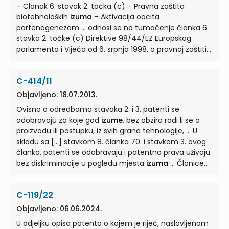
– Članak 6. stavak 2. točka (c) – Pravna zaštita
primjenu
izuma
, kada zna, ili je to u tim okolnostima
biotehnoloških
izuma
– Aktivacija oocita
razumnoj osobi očito, da su ta sredstva primjerena ...
partenogenezom ... odnosi se na tumačenje članka 6.
stavka 2. točke (c) Direktive 98/44/EZ Europskog
parlamenta i Vijeća od 6. srpnja 1998. o pravnoj zaštiti
biotehnoloških
izuma
... 98/44 glase: „[budući da:] (1)
Biotehnologija i genetski inženjering igraju sve veću
C-414/11
ulogu u brojnim granama industrije te će zaštita
biotehnoloških
izuma
... javni red ili moral mora također
Objavljeno: 18.07.2013.
biti istaknut u ovoj Direktivi. (38) Operativni dio ove
Ovisno o odredbama stavaka 2. i 3. patenti se
Direktive trebao bi također uključivati ilustrativan popis
odobravaju za koje god
izume
, bez obzira radi li se o
izuma
... moralnim principima priznatim u nekoj državi
proizvodu ili postupku, iz svih grana tehnologije, ... U
članici te je poštovanje tih principa posebno važno u
skladu sa [...] stavkom 8. članka 70. i stavkom 3. ovog
području biotehnologije u svjetlu potencijalnog niza
članka, patenti se odobravaju i patentna prava uživaju
izuma
...
bez diskriminacije u pogledu mjesta
izuma
... Članice
mogu od patentiranja izuzeti
izume
za koje je unutar
njihovog državnog područja sprečavanje
C-119/22
komercijalnog iskorištavanja neophodno radi zaštite ...
odredbe dijela VI., od dana stupanja na snagu
Objavljeno: 06.06.2024.
[Sporazuma o osnivanju WTO‑a] propisuje način na
U odjeljku opisa patenta o kojem je riječ, naslovljenom
koji je moguće podnijeti prijavu za patente za takve