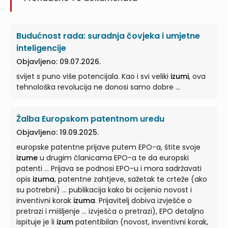
Budućnost rada: suradnja čovjeka i umjetne
inteligencije
Objavljeno: 09.07.2026.
svijet s puno više potencijala. Kao i svi veliki
izumi
, ova
tehnološka revolucija ne donosi samo dobre ...
Žalba Europskom patentnom uredu
Objavljeno: 19.09.2025.
europske patentne prijave putem EPO-a, štite svoje
izume
u drugim članicama EPO-a te da europski
patenti ... Prijava se podnosi EPO-u i mora sadržavati
opis
izuma
, patentne zahtjeve, sažetak te crteže (ako
su potrebni) ... publikacija kako bi ocijenio novost i
inventivni korak
izuma
. Prijavitelj dobiva izvješće o
pretrazi i mišljenje ... izvješća o pretrazi), EPO detaljno
ispituje je li
izum
patentibilan (novost, inventivni korak,