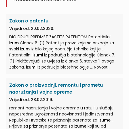
Zakon o patentu
Vrijedi od: 20.02.2020.
DIO DRUGI PREDMET ZAŠTITE PATENTOM Patentibilni
izum
Članak 6. (1) Patent je pravo koje se priznaje za
svaki
izum
iz bilo kojeg područja tehnike koji je ...
Patentibilni
izumi
iz područja biotehnologije Članak 7.
(1) Pridržavajući se uvjeta iz članka 6. stavka 1. ovoga
Zakona,
izumi
iz područja biotehnologije ... Novost
izuma
Članak 10. (1)
Izum
je nov ako nije sadržan u
stanju tehnike. (2) Pod stanjem tehnike podrazumijeva
Zakon o proizvodnji, remontu i prometu
se sve što je učinjeno dostupnim javnosti ... Otkrivanje
izuma
bez štetnih posljedica Članak 11. (1) Smatrat će
naoružanja i vojne opreme
se novim u smislu članka 10. ovoga Zakona i
izum
koji je
Vrijedi od: 28.02.2019.
bio sadržan u stanju tehnike ... točke 2. ovoga članka
remont naoružanja i vojne opreme u ratu i u slučaju
sadržava podatak o osobi koja je
izum
izložila, naziv
neposredne ugroženosti neovisnosti i jedinstvenosti
izuma
, dan otvaranja izložbe i, ako je
izum
otkriven
Republike Hrvatske te priznanje patenata za
izume
...
nakon toga dana, dan ...
Prijave za priznanje patenata za
izume
koji su od