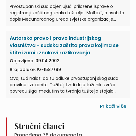
Prvostupanjski sud ocjenjujući priložene isprave o
registraciji zaštitnog znaka tužitelja ''Moltex'', a osobito
dopis Međunarodnog ureda svjetske organizacije…
Autorsko pravo i pravo industrijskog
vlasništva - sudska zaštita prava kojima se
štite izumi i znakovi razlikovanja
Objavljeno: 09.04.2002.
Broj odluke: Pž-1587/99
Ovaj sud nalazi da su odluke prvostupanj skog suda
pravilne i zakonite. Tužitelj tvrdi daje tuženik izvršio
povredu žiga, međutim ta tvrdnja tužitelja stajala…
Prikaži više
Stručni članci
Pronađeno
78
dokumenata