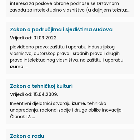
interesa za poslove obrane podnose se Državnom
zavodu za intelektualno vlasništvo (u daljnjem tekstu:
... Ako podnositelj prijave patenta u prijavi naznači ili
ako Zavod u postupku ispitivanja prijave patenata
Zakon o područjima i sjedištima sudova
utvrdi da se radi o
izumu
od mogućeg interesa za ...
Izumi
iz stavka 2. ovoga članka smatraju se
Vrijedi od: 01.03.2022.
povjerljivima dok se ne utvrdi da ne postoji interes za
plovidbeno pravo; zaštitu i uporabu industrijskog
poslove obrane. ... Prijava patenata za takve
izume
ne
vlasništva, autorskog prava i srodnih prava i drugih
objavljuje se u službenom glasilu Zavoda i za njih Zavod
prava intelektualnog vlasništva, na zaštitu i uporabu
osigurava tretman povjerljivog predmeta, u skladu sa
izuma
...
svojim ...
Zakon o tehničkoj kulturi
Vrijedi od: 15.04.2009.
Inventivni djelatnici stvaraju
izume
, tehnička
unapređenja, racionalizacije i druge oblike inovacija.
Članak 12. ...
Zakon o radu