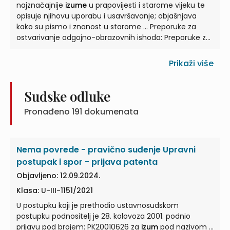
najznačajnije
izume
u prapovijesti i starome vijeku te
opisuje njihovu uporabu i usavršavanje; objašnjava
kako su pismo i znanost u starome ... Preporuke za
ostvarivanje odgojno-obrazovnih ishoda: Preporuke za
izborne teme
Izumi
u službi ratovanja Aleksandrija
središte helenističke znanosti D ... Učenik objašnjava
Prikaži više
utjecaj znanosti,
izuma
i tehnologije na razvoj društva
u srednjem i ranom novom vijeku. ... Učenik: opisuje
oživljavanje antičkih znanja u Europi pod arapskim i
Sudske odluke
židovskim kulturnim utjecajem; raspravlja o važnosti
Pronađeno
191
dokumenata
razvoja znanstvene misli i
izuma
...
Nema povrede - pravično suđenje Upravni
postupak i spor - prijava patenta
Objavljeno: 12.09.2024.
Klasa: U-III-1151/2021
U postupku koji je prethodio ustavnosudskom
postupku podnositelj je 28. kolovoza 2001. podnio
prijavu pod brojem: PK20010626 za
izum
pod nazivom ...