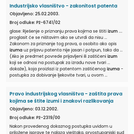
Industrijsko vlasništvo - zakonitost patenta
Objavljeno: 25.02.2003.
Broj odluke: Pž-6741/02
glase: Rješenje o priznanju prava kojima se štiti
izum
....
proglasit će se ništavim ako se utvrdi da nisu ...
Zakonom za priznanje tog prava, a osobito ako opis
izuma
uz prijavu patenta nije jasan i potpun, tako da ...
(Ako je predmet povrede prijavljeni ili zaštićeni
izum
koji se odnosi na postupak za izradu nove tvari ...
dokaže), koja proizlazi iz patentom zaštićenog
izuma
-
postupka za dobivanje ljekovite tvari, u ovom ...
Pravo industrijskog vlasništva - zaštita prava
kojima se štite izumi i znakovi razlikovanja
Objavljeno: 03.12.2002.
Broj odluke: Pž-2319/00
Nakon provedenog dokaznog postupka uvidom u
priložene isprave te nalaza vještaka, prvostupanjski sud