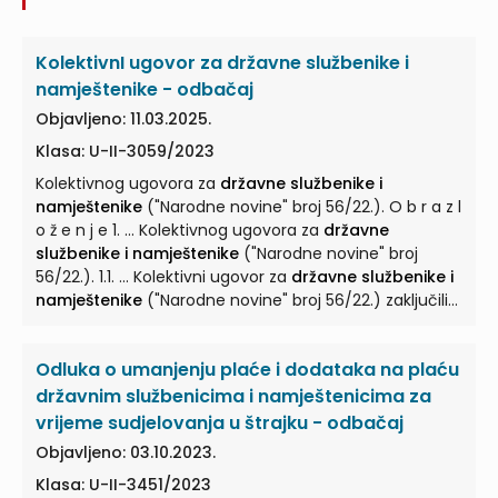
uprave u županijama pomnožene prema sljedećim
vrijednostima koeficijenata: – koeficijent 0,10 za
državnog službenika i namještenika
...
KolektivnI ugovor za državne službenike i
namještenike - odbačaj
Objavljeno: 11.03.2025.
Klasa: U-II-3059/2023
Kolektivnog ugovora za
državne službenike i
namještenike
("Narodne novine" broj 56/22.). O b r a z l
o ž e n j e 1. ... Kolektivnog ugovora za
državne
službenike i namještenike
("Narodne novine" broj
56/22.). 1.1. ... Kolektivni ugovor za
državne službenike i
namještenike
("Narodne novine" broj 56/22.) zaključili
su 6. svibnja 2022. ...
Odluka o umanjenju plaće i dodataka na plaću
državnim službenicima i namještenicima za
vrijeme sudjelovanja u štrajku - odbačaj
Objavljeno: 03.10.2023.
Klasa: U-II-3451/2023