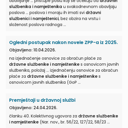
obavljanje ... pristupe poslu koji se očekuju od
državnih
službenika i namještenika
u svakodnevnom obavljaju
poslova ... poslova i moraju ih imati svi
državni
službenici i namještenici
, bez obzira na vrstu i
složenost poslova radnoga ...
Ogledni postupak nakon novele ZPP-a iz 2025.
Objavljeno: 10.04.2026.
na izjednačenje osnovice za obračun plaće za
državne službenike i namještenike
s osnovicom javnih
službenika, položaj ... izjednačenju osnovice za obračun
plaće za
državne službenike i namještenike
s
osnovicom javnih službenika (GoP ...
Premještaji u državnoj službi
Objavljeno: 24.04.2026.
članku 40. Kolektivnog ugovora za
državne službenike
i namještenike
(Nar. nov., br. 56/22, 127/22, 58/23 ...