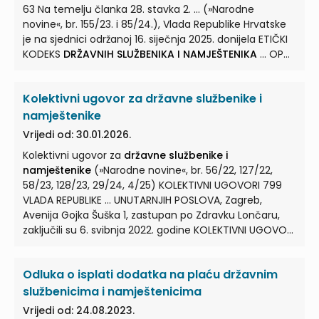
63 Na temelju članka 28. stavka 2. ... (»Narodne
novine«, br. 155/23. i 85/24.), Vlada Republike Hrvatske
je na sjednici održanoj 16. siječnja 2025. donijela ETIČKI
KODEKS
DRŽAVNIH SLUŽBENIKA I NAMJEŠTENIKA
... OPĆE
ODREDBE Predmet Etičkog kodeksa Članak 1. (1) Etičkim
kodeksom
državnih službenika i namještenika
(u
Kolektivni ugovor za državne službenike i
daljnjem tekstu: Etički kodeks), uređuju se pravila ...
ponašanja, komunikacija i ostali standardi u državnoj
namještenike
službi. (2) Etičkim kodeksom također se utvrđuju etička
Vrijedi od: 30.01.2026.
načela u skladu s kojima se
državni službenici i
Kolektivni ugovor za
državne službenike i
namještenici
... Odredbe Etičkog kodeksa primjenjuju
namještenike
(»Narodne novine«, br. 56/22, 127/22,
se na
državne službenike i namještenike
u tijelima
58/23, 128/23, 29/24, 4/25) KOLEKTIVNI UGOVORI 799
državne uprave, pravosudnim tijelima, kaznenim
VLADA REPUBLIKE ... UNUTARNJIH POSLOVA, Zagreb,
tijelima, stručnoj ...
Avenija Gojka Šuška 1, zastupan po Zdravku Lončaru,
zaključili su 6. svibnja 2022. godine KOLEKTIVNI UGOVOR
ZA
DRŽAVNE SLUŽBENIKE I NAMJEŠTENIKE
... Hrvatske
utvrđuju međusobna prava i obveze potpisnika ovoga
Odluka o isplati dodatka na plaću državnim
Ugovora. (3) Ovim Ugovorom utvrđuju se prava i
obveze iz rada i po osnovi rada
državnih službenika i
službenicima i namještenicima
namještenika
... Službeniku i namješteniku koji odlazi u
Vrijedi od: 24.08.2023.