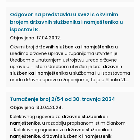
namještenike
od 2. kolovoza 2012. godine, odredbe
toga Ugovora primjenjuju se na prava i obveze iz rada i
Odgovor na predstavku u svezi s okvirnim
po ... osnovi rada
državnih službenika i namještenika
.
... Kolektivnom ugovoru za
državne službenike i
brojem državnih službenika i namještenika u
namještenike
od 2. kolovoza 2012. godine, utvrđeno je
ispostavi K.
ograničenje prava na jubilarnu nagradu iz članka 62. ...
Objavljeno: 17.04.2002.
Okvirni broj
državnih službenika i namještenika
u
uredima državne uprave u županijama utvrđen je
Uredbom o unutarnjem ustrojstvu ureda državne
uprave u ... Istom Uredbom utvrđen je broj
državnih
službenika i namještenika
u službama i u ispostavama
ureda državne uprave u županijama, te je u članku 21.
spomenute ... Uredbe utvrđeno da je okvirni broj
državnih službenika i namještenika
u uredu državne
Tumačenje broj 2/54 od 30. travnja 2024
uprave u Dubrovačko-neretvanskoj županiji 210, a u
ispostavi ureda ... S obzirom na to da kriteriji za
Objavljeno: 30.04.2024.
utvrđivanje okvirnog broja
državnih službenika i
Kolektivnog ugovora za
državne službenike i
namještenika
u pojedinim uredima i njihovim
namještenike
, u razdoblju propisanom istim člankom.
službama i ispostavama nisu ... utvrđeni zakonom to
... Kolektivnog ugovora za
državne službenike i
ne stoji vaša primjedba »da nije poštovan zakon« u
namještenike
,
državni službenik i namještenik
odnosu na utvrđivanje okvirnog broja
državnih