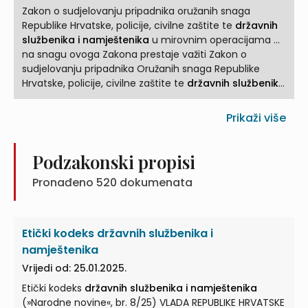
Zakon o sudjelovanju pripadnika oružanih snaga
Republike Hrvatske, policije, civilne zaštite te
državnih
službenika i namještenika
u mirovnim operacijama ...
na snagu ovoga Zakona prestaje važiti Zakon o
sudjelovanju pripadnika Oružanih snaga Republike
Hrvatske, policije, civilne zaštite te
državnih službenika
i namještenika
... Hrvatske, donosim ODLUKU O
PROGLAŠENJU ZAKONA O SUDJELOVANJU PRIPADNIKA
Prikaži više
ORUŽANIH SNAGA REPUBLIKE HRVATSKE, POLICIJE, CIVILNE
ZAŠTITE TE
DRŽAVNIH SLUŽBENIKA I NAMJEŠTENIKA
...
AKTIVNOSTIMA U INOZEMSTVU Proglašavam Zakon o
Podzakonski propisi
sudjelovanju pripadnika Oružanih snaga Republike
Pronađeno
520
dokumenata
Hrvatske, policije, civilne zaštite te
državnih službenika
i namještenika
... ZAKON O SUDJELOVANJU PRIPADNIKA
ORUŽANIH SNAGA REPUBLIKE HRVATSKE, POLICIJE, CIVILNE
ZAŠTITE TE
DRŽAVNIH SLUŽBENIKA I NAMJEŠTENIKA
U
Etički kodeks državnih službenika i
MIROVNIM OPERACIJAMA ...
namještenika
Vrijedi od: 25.01.2025.
Etički kodeks
državnih službenika i namještenika
(»Narodne novine«, br. 8/25) VLADA REPUBLIKE HRVATSKE