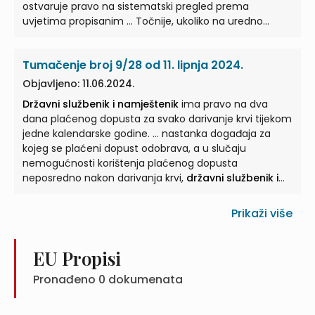
ostvaruje pravo na sistematski pregled prema
službenika i namještenika
u ispostavi ...
uvjetima propisanim ... Točnije, ukoliko na uredno
podneseni zahtjev
državnog službenika i
namještenika
poslodavac ne organizira sistematski
Tumačenje broj 9/28 od 11. lipnja 2024.
pregled u razdoblju propisanom Kolektivnim ...
ugovorom za
državne službenike i namještenike
,
Objavljeno: 11.06.2024.
državni službenik i namještenik
može obaviti
Državni službenik i namještenik
ima pravo na dva
sistematski pregled i u zdravstvenim ustanovama
dana plaćenog dopusta za svako darivanje krvi tijekom
izvan mreže ...
jedne kalendarske godine. ... nastanka događaja za
kojeg se plaćeni dopust odobrava, a u slučaju
nemogućnosti korištenja plaćenog dopusta
neposredno nakon darivanja krvi,
državni službenik i
namještenik
... Ako poslodavac ne omogući
državnom
službeniku i namješteniku
korištenje plaćenog
Prikaži više
dopusta s osnova darivanja krvi neposredno nakon
darivanja,
državni službenik
... Ako je poslodavac
omogućio
državnom službeniku i namješteniku
EU Propisi
korištenje plaćenog dopusta s osnova darivanja krvi
Pronađeno
0
dokumenata
neposredno nakon darivanja,
državni službenik
...