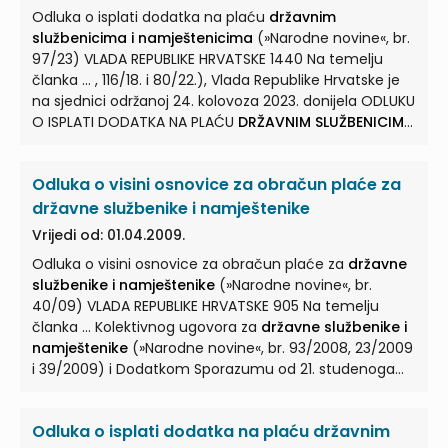
mirovinu pripada pravo na otpremninu u visini od dvije
Odluka o isplati dodatka na plaću
državnim
i pol osnovice za izračun plaće
državnog službenika i
službenicima i namještenicima
(»Narodne novine«, br.
namještenika
... , koja će biti važeća na zadnji dan rada
97/23) VLADA REPUBLIKE HRVATSKE 1440 Na temelju
u državnoj službi prije odlaska
državnog službenika i
članka ... , 116/18. i 80/22.), Vlada Republike Hrvatske je
namještenika
u mirovinu. ...
na sjednici održanoj 24. kolovoza 2023. donijela ODLUKU
O ISPLATI DODATKA NA PLAĆU
DRŽAVNIM SLUŽBENICIMA
I NAMJEŠTENICIMA
...
Državnim službenicima i
namještenicima
u tijelima državne uprave i drugim
Odluka o visini osnovice za obračun plaće za
državnim tijelima, osim službenicima iz točaka I. – III.
ove Odluke, raspoređenim ... IV. ove Odluke
državne službenike i namještenike
obračunava se na osnovnu bruto plaću uvećanu za
Vrijedi od: 01.04.2009.
privremeni dodatak iz Odluke o isplati privremenog
Odluka o visini osnovice za obračun plaće za
državne
dodatka na plaću
državnim službenicima i
službenike i namještenike
(»Narodne novine«, br.
namještenicima
... Ako su
državni službenici i
40/09) VLADA REPUBLIKE HRVATSKE 905 Na temelju
namještenici
raspoređeni na radna mjesta na kojima,
članka ... Kolektivnog ugovora za
državne službenike i
bez dodatka iz ove Odluke, ne ostvaruju Zakonom
namještenike
(»Narodne novine«, br. 93/2008, 23/2009
propisani iznos minimalne ...
i 39/2009) i Dodatkom Sporazumu od 21. studenoga
2006. ... godine, Vlada Republike Hrvatske je na sjednici
održanoj 1. travnja 2009. godine donijela ODLUKU O
Odluka o isplati dodatka na plaću državnim
VISINI OSNOVICE ZA OBRAČUN PLAĆE ZA
DRŽAVNE