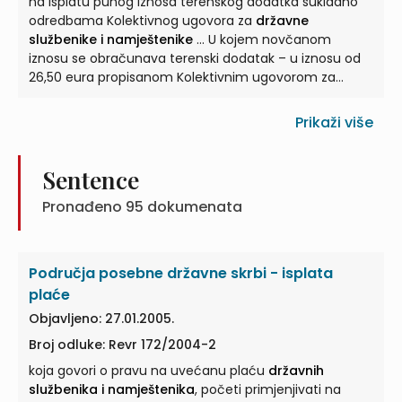
komisije za tumačenje odredaba i praćenje primjene
na isplatu punog iznosa terenskog dodatka sukladno
Kolektivnog ugovora za
odredbama Kolektivnog ugovora za
državne službenike i
državne
namještenike
službenike i namještenike
br. ...
... U kojem novčanom
iznosu se obračunava terenski dodatak – u iznosu od
26,50 eura propisanom Kolektivnim ugovorom za
državne službenike i namještenike
ili ... U primjeni
prava na terenski dodatak prema pravilima
Prikaži više
Kolektivnog ugovora za
državne službenike i
namještenike
, kao cjelovito uređenog povoljnijeg
prava ... Kolektivnog ugovora za
državne službenike i
Sentence
namještenike
(Narodne novine broj 112/17, 12/18, 2/19,
Pronađeno
95
dokumenata
119/19 i 66/20) kao i čl. 49. st. 1. ... Kolektivnog ugovora
za
državne službenike i namještenike
(Narodne
novine broj 56/22, 127/22, 58/23, 128/23, 29/2024 i
4/2025) stipulaciju „…ako je na terenu ...
Područja posebne državne skrbi - isplata
plaće
Objavljeno: 27.01.2005.
Broj odluke: Revr 172/2004-2
koja govori o pravu na uvećanu plaću
državnih
službenika i namještenika
, početi primjenjivati na