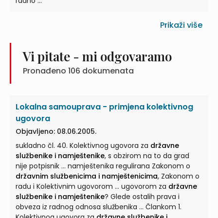
radno ...
Prikaži više
Vi pitate - mi odgovaramo
Pronađeno
106
dokumenata
Lokalna samouprava - primjena kolektivnog
ugovora
Objavljeno: 08.06.2005.
sukladno čl. 40. Kolektivnog ugovora za
državne
službenike i namještenike
, s obzirom na to da grad
nije potpisnik ... namještenika regulirana Zakonom o
državnim službenicima i namještenicima
, Zakonom o
radu i Kolektivnim ugovorom ... ugovorom za
državne
službenike i namještenike
? Glede ostalih prava i
obveza iz radnog odnosa službenika ... Člankom 1.
Kolektivnog ugovora za
državne službenike i