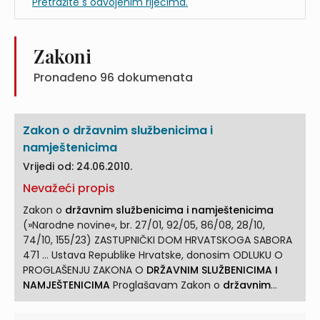
Pretražite s odvojenim riječima.
Zakoni
Pronađeno
96
dokumenata
Zakon o državnim službenicima i
namještenicima
Vrijedi od: 24.06.2010.
Nevažeći propis
Zakon o
državnim službenicima i namještenicima
(»Narodne novine«, br. 27/01, 92/05, 86/08, 28/10,
74/10, 155/23) ZASTUPNIČKI DOM HRVATSKOGA SABORA
471 ... Ustava Republike Hrvatske, donosim ODLUKU O
PROGLAŠENJU ZAKONA O
DRŽAVNIM SLUŽBENICIMA I
NAMJEŠTENICIMA
Proglašavam Zakon o
državnim
službenicima i namještenicima
... ZAKON O
DRŽAVNIM
SLUŽBENICIMA I NAMJEŠTENICIMA
I. ... OPĆE ODREDBE