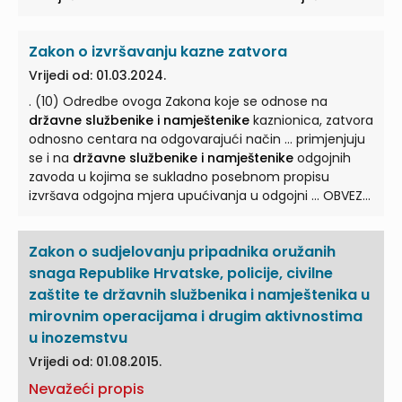
se primjenjuje na
državne službenike i namještenike
...
primaju se u službu vanjskih poslova na temelju
natječaja. ... Natječaj nije obvezan za prijam u službu
Zakon o izvršavanju kazne zatvora
vanjskih poslova u slučajevima propisanima propisima
o
državnim službenicima i namještenicima
te za
Vrijedi od: 01.03.2024.
pojedine državne ... Službenička zvanja u Ministarstvu
. (10) Odredbe ovoga Zakona koje se odnose na
vanjskih i europskih poslova utvrđuju se u skladu s
državne službenike i namještenike
kaznionica, zatvora
propisima o
državnim službenicima i namještenicima
.
odnosno centara na odgovarajući način ... primjenjuju
...
se i na
državne službenike i namještenike
odgojnih
zavoda u kojima se sukladno posebnom propisu
izvršava odgojna mjera upućivanja u odgojni ... OBVEZE
DRŽAVNIH SLUŽBENIKA i NAMJEŠTENIKA
Članak 37. (1)
Državni službenici i namještenici
upravne organizacije
Zakon o sudjelovanju pripadnika oružanih
za zatvorski sustav međusobno surađuju ... i pridonose
ostvarenju svrhe izvršavanja kazne zatvora. (2)
snaga Republike Hrvatske, policije, civilne
Državni službenici i namještenici
obvezni su sve
zaštite te državnih službenika i namještenika u
podatke o zatvorenicima čuvati kao službenu ... i
mirovnim operacijama i drugim aktivnostima
profesionalnu tajnu za vrijeme i nakon prestanka
u inozemstvu
službe, odnosno rada. (3)
Državni službenici i
Vrijedi od: 01.08.2015.
namještenici
obvezni su svojim ponašanjem pozitivno
...
Nevažeći propis