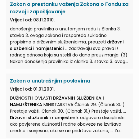
Zakon o prestanku važenja Zakona o Fondu za
Članak 1. (1) Ovim se Zakonom uređuju prava, obveze,
odgovornosti i način utvrđivanja plaća
državnih
razvoj i zapošljavanje
službenika i namještenika
u tijelima ... državno tijelo
Vrijedi od: 08.11.2010.
vodi osobne očevidnike službenika i namještenika koji
donošenja pravilnika o unutarnjem redu iz članka 3.
su zaposleni u njemu. (4) O davanju podataka iz
stavka 3. ovoga Zakona i rasporeda sukladno
središnjeg popisa
državnih službenika i namještenika
propisima o državnim službenicima, preuzeti
državni
...
službenici i namještenici
... zadržavaju sva prava iz
radnog odnosa koja su stekli do dana preuzimanja. (3)
Nakon donošenja pravilnika iz članka 3. stavka 3. ovoga
Zakona
državni službenici i namještenici
... iz stavka 1.
ovoga članka rasporedit će se sukladno propisima o
Zakon o unutrašnjim poslovima
državnim službenicima i namještenicima
. (4) Preuzeti
državni službenici ...
Vrijedi od: 01.01.2001.
DUŽNOSTI I OVLASTI
DRŽAVNIH SLUŽBENIKA I
NAMJEŠTENIKA
MINISTARSTVA Članak 29. (Članak 30.)
Prestaje važiti. Članak 30. (Članak 31.) Prestaje važiti. ...
Državni službenik i namještenik
odgovara disciplinski
ako povjerene dužnosti i radne obaveze ne izvršava
uredno i savjesno, ako se ne pridržava zakona, ... Za
lakše povrede radne discipline postupak pokreće, vodi i