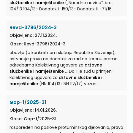
službenike i namještenike
(„Narodne novine“, broj
104/13 104/13- Dodatak I., 150/13- Dodatak II. i 71/16
Dodatak III., u ... Kolektivnog ugovora za
državne
službenike i namještenike
(„Narodne novine“, broj
Revd-3796/2024-3
112/17 i 12/18., u daljnjem tekstu: KU/17)?”. II. ... fonda
radnih sati, neovisno o tome je li službenik radio u
Objavljeno: 27.11.2024.
radne dane odnosno blagdanom, a imajući u vidu
Klasa: Revd-3796/2024-3
odredbe Kolektivnog ugovora za
državne službenike i
namještenike
obavlja (u konkretnom slučaju Republike Slovenije),
... Kolektivnog ugovora za
državne
službenike i namještenike
ostvaruje pravo na dodatak za rad na terenu prema
(„Narodne novine“, broj
104/13 104/13- Dodatak I., 150/13- Dodatak II. i 71/16
odredbama Kolektivnog ugovora za
državne
Dodatak III., u ...
službenike i namještenike
... Da li je sud u primjeni
Kolektivnog ugovora za
državne službenike i
namještenike
(NN 104/13 i NN 112/17) vezan
tumačenjem Zajedničke komisije za tumačenje ...
odredaba i praćenje primjene Kolektivnog ugovora za
Gop-1/2025-31
državne službenike i namještenike
obzirom na
odredbe čl. 120. ... (NN 112/17) Kolektivnog ugovora za
Objavljeno: 14.01.2026.
državne službenike i namještenike
te Dogovor između
Klasa: Gop-1/2025-31
Vlade Republike Hrvatske i Vlade Republike Slovenije o
uvođenju ... Primjenjuje li se tumačenje Zajedničke
raspoređen na poslove protuminskog djelovanja, pravo