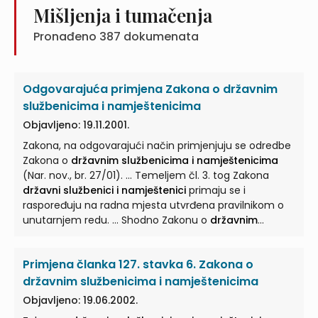
Mišljenja i tumačenja
Pronađeno
387
dokumenata
Odgovarajuća primjena Zakona o državnim
službenicima i namještenicima
Objavljeno: 19.11.2001.
Zakona, na odgovarajući način primjenjuju se odredbe
Zakona o
državnim službenicima i namještenicima
(Nar. nov., br. 27/01). ... Temeljem čl. 3. tog Zakona
državni službenici i namještenici
primaju se i
raspoređuju na radna mjesta utvrđena pravilnikom o
unutarnjem redu. ... Shodno Zakonu o
državnim
službenicima i namještenicima
jedinice lokalne i
područne (regionalne) samouprave dužne su
Primjena članka 127. stavka 6. Zakona o
pravilnikom o unutarnjem redu upravnog ... Stručni
uvjeti za prijam u službu i postupak prijama lokalnih
državnim službenicima i namještenicima
službenika i namještenika utvrđuju se sukladno Zakonu
Objavljeno: 19.06.2002.
o
državnim službenicima i namještenicima
... stručni