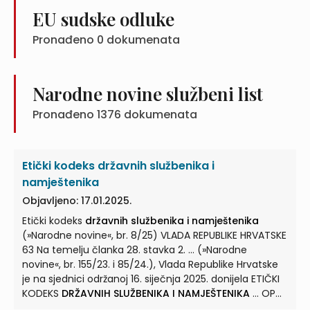
EU sudske odluke
Pronađeno
0
dokumenata
Narodne novine službeni list
Pronađeno
1376
dokumenata
Etički kodeks državnih službenika i
namještenika
Objavljeno: 17.01.2025.
Etički kodeks
državnih službenika i namještenika
(»Narodne novine«, br. 8/25) VLADA REPUBLIKE HRVATSKE
63 Na temelju članka 28. stavka 2. ... (»Narodne
novine«, br. 155/23. i 85/24.), Vlada Republike Hrvatske
je na sjednici održanoj 16. siječnja 2025. donijela ETIČKI
KODEKS
DRŽAVNIH SLUŽBENIKA I NAMJEŠTENIKA
... OPĆE
ODREDBE Predmet Etičkog kodeksa Članak 1. (1) Etičkim