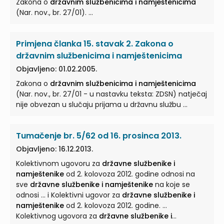
Zakona o
državnim službenicima i namještenicima
uvjeti po složenosti poslova određuju prema
(Nar. nov., br. 27/01). ...
jedinstvenim nazivima radnih mjesta, a postupak
prijama provodi po postupku za prijam
državnih
službenika i namještenika
...
Primjena članka 15. stavak 2. Zakona o
državnim službenicima i namještenicima
Objavljeno: 01.02.2005.
Zakona o
državnim službenicima i namještenicima
(Nar. nov., br. 27/01 - u nastavku teksta: ZDSN) natječaj
nije obvezan u slučaju prijama u državnu službu ...
Tumačenje br. 5/62 od 16. prosinca 2013.
Objavljeno: 16.12.2013.
Kolektivnom ugovoru za
državne službenike i
namještenike
od 2. kolovoza 2012. godine odnosi na
sve
državne službenike i namještenike
na koje se
odnosi ... i Kolektivni ugovor za
državne službenike i
namještenike
od 2. kolovoza 2012. godine. ...
Kolektivnog ugovora za
državne službenike i