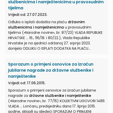
SLUŽBENIKE I NAMJEŠTENIKE
... Osnovica za obračun
službenicima i namještenicima u pravosudnim
plaće za
državne službenike i namještenike
utvrđuje
tijelima
se u visini od 5.108,84 kune bruto i primjenjuje se od 1.
Vrijedi od: 27.07.2023.
travnja 2009. godine, ...
Odluka o isplati dodatka na plaću
državnim
službenicima i namještenicima
u pravosudnim
tijelima (»Narodne novine«, br. 87/23) VLADA REPUBLIKE
HRVATSKE ... 16., 116/18. i 80/22.), Vlada Republike
Hrvatske je na sjednici održanoj 27. srpnja 2023.
donijela ODLUKU O ISPLATI DODATKA NA PLAĆU
DRŽAVNIM SLUŽBENICIMA I NAMJEŠTENICIMA
...
Državnim službenicima i namještenicima
u tijelima
Sporazum o primjeni osnovice za izračun
sudbene vlasti i državnim odvjetništvima (u daljnjem
tekstu: pravosudna tijela), raspoređenim na radna ...
jubilarne nagrade za državne službenike i
Ako su
državni službenici i namještenici
u
namještenike
pravosudnim tijelima raspoređeni na radna mjesta na
Vrijedi od: 17.06.2015.
kojima, bez dodatka iz ove Odluke, ne ostvaruju
Sporazum o primjeni osnovice za izračun jubilarne
Zakonom ...
nagrade za
državne službenike i namještenike
(»Narodne novine«, br. 77/15) KOLEKTIVNI UGOVORI 1486
VLADA ... Lončaru, predsjedniku dana 17. lipnja 2015.
godine, sklopili su sljedeći SPORAZUM O PRIMJENI