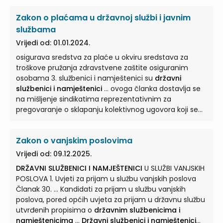
donosi rješenje ministar unutarnjih poslova ili
državni
Zakon o plaćama u državnoj službi i javnim
službenik i namještenik
koga on za to ... ovlaštenih
tijela ili organizacija odnosno nedostavljanje traženih
službama
podataka ili isprava, 7. neovlaštena posluga
Vrijedi od: 01.01.2024.
sredstvima povjerenim
državnim službenicima i
osigurava sredstva za plaće u okviru sredstava za
namještenicima
... radne discipline, 16. iznošenje
troškove pružanja zdravstvene zaštite osiguranim
neistinitih činjenica kojima se narušava ugled službe i
osobama 3. službenici i namještenici su
državni
17. obavljanje poslova nespojivih s dužnostima
službenici i namještenici
... ovoga članka dostavlja se
državnih službenika i namještenika
...
na mišljenje sindikatima reprezentativnim za
pregovaranje o sklapanju kolektivnog ugovora koji se
primjenjuje na
državne službenike i namještenike
...
odnosno osoba koju on za to ovlasti. (5) Službenika koji
Zakon o vanjskim poslovima
je čelnik javne službe ocjenjuje tijelo koje ga je
imenovalo na dužnost. (6)
Državnom službeniku i
Vrijedi od: 09.12.2025.
namješteniku
... ovoga članka dostavlja se na mišljenje
DRŽAVNI SLUŽBENICI I NAMJEŠTENICI
U SLUŽBI VANJSKIH
sindikatima reprezentativnim za pregovaranje o
POSLOVA 1. Uvjeti za prijam u službu vanjskih poslova
sklapanju kolektivnog ugovora koji se primjenjuje na
Članak 30. ... Kandidati za prijam u službu vanjskih
državne službenike i namještenike
... ovoga članka
poslova, pored općih uvjeta za prijam u državnu službu
dostavlja se na mišljenje sindikatima reprezentativnim
utvrđenih propisima o
državnim službenicima i
za pregovaranje o sklapanju kolektivnog ugovora koji
namještenicima
...
Državni službenici i namještenici