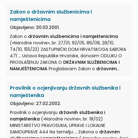
kodeksom
državnih službenika i namještenika
(u
Zakon o državnim službenicima i
daljnjem tekstu: Etički kodeks), uređuju se pravila ...
ponašanja, komunikacija i ostali standardi u državnoj
namještenicima
službi. (2) Etičkim kodeksom također se utvrđuju etička
Objavljeno: 30.03.2001.
načela u skladu s kojima se
državni službenici i
Zakon o
državnim službenicima i namještenicima
namještenici
... Odredbe Etičkog kodeksa primjenjuju
(»Narodne novine«, br. 27/01, 92/05, 86/08, 28/10,
se na
državne službenike i namještenike
u tijelima
74/10, 155/23) ZASTUPNIČKI DOM HRVATSKOGA SABORA
državne uprave, pravosudnim tijelima, kaznenim
471 ... Ustava Republike Hrvatske, donosim ODLUKU O
tijelima, stručnoj ...
PROGLAŠENJU ZAKONA O
DRŽAVNIM SLUŽBENICIMA I
NAMJEŠTENICIMA
Proglašavam Zakon o
državnim
službenicima i namještenicima
... ZAKON O
DRŽAVNIM
SLUŽBENICIMA I NAMJEŠTENICIMA
I. ... OPĆE ODREDBE
Pravilnik o ocjenjivanju državnih službenika i
Članak 1. (1) Ovim se Zakonom uređuju prava, obveze,
odgovornosti i način utvrđivanja plaća
državnih
namještenika
službenika i namještenika
u tijelima ... državno tijelo
Objavljeno: 27.02.2002.
vodi osobne očevidnike službenika i namještenika koji
Pravilnik o ocjenjivanju
državnih službenika i
su zaposleni u njemu. (4) O davanju podataka iz
namještenika
(»Narodne novine«, br. 18/02)
središnjeg popisa
državnih službenika i namještenika
MINISTARSTVO PRAVOSUĐA, UPRAVE I LOKALNE
...
SAMOUPRAVE 444 Na temelju ... Zakona o
državnim