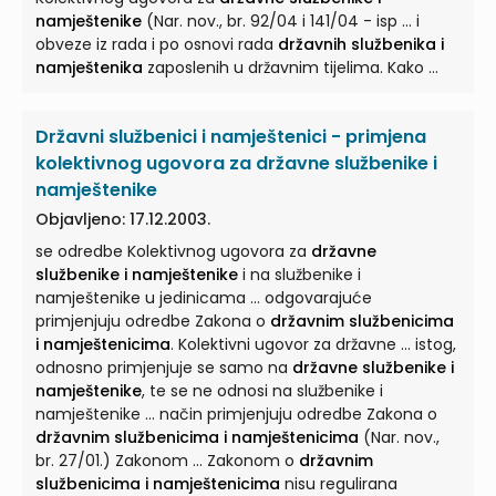
namještenike
(Nar. nov., br. 92/04 i 141/04 - isp ... i
obveze iz rada i po osnovi rada
državnih službenika i
namještenika
zaposlenih u državnim tijelima. Kako ...
Državni službenici i namještenici - primjena
kolektivnog ugovora za državne službenike i
namještenike
Objavljeno: 17.12.2003.
se odredbe Kolektivnog ugovora za
državne
službenike i namještenike
i na službenike i
namještenike u jedinicama ... odgovarajuće
primjenjuju odredbe Zakona o
državnim službenicima
i namještenicima
. Kolektivni ugovor za državne ... istog,
odnosno primjenjuje se samo na
državne službenike i
namještenike
, te se ne odnosi na službenike i
namještenike ... način primjenjuju odredbe Zakona o
državnim službenicima i namještenicima
(Nar. nov.,
br. 27/01.) Zakonom ... Zakonom o
državnim
službenicima i namještenicima
nisu regulirana