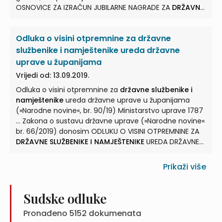
OSNOVICE ZA IZRAČUN JUBILARNE NAGRADE ZA
DRŽAVNE
SLUŽBENIKE I NAMJEŠTENIKE
... Sporazumom o primjeni
osnovice za izračun jubilarne nagrade za
državne
Odluka o visini otpremnine za državne
službenike i namještenike
(u daljnjem tekstu:
Sporazum), Vlada Republike Hrvatske ... daljnjem
službenike i namještenike ureda državne
tekstu: Vlada), te reprezentativni sindikati u državnim
uprave u županijama
službama (u daljnjem tekstu: sindikati), potpisnici
Vrijedi od: 13.09.2019.
Kolektivnog ugovora za
državne službenike i
Odluka o visini otpremnine za
državne službenike i
namještenike
... (»Narodne novine«, broj 104/13 i 150/13),
namještenike
ureda državne uprave u županijama
suglasno utvrđuju da je cilj ovoga Sporazuma
(»Narodne novine«, br. 90/19) Ministarstvo uprave 1787
ujednačiti materijalna prava
državnih službenika i
... Zakona o sustavu državne uprave (»Narodne novine«
namještenika
...
br. 66/2019) donosim ODLUKU O VISINI OTPREMNINE ZA
DRŽAVNE SLUŽBENIKE I NAMJEŠTENIKE
UREDA DRŽAVNE
UPRAVE ... Pravo na otpremninu na temelju Zakona o
sustavu državne uprave (»Narodne novine« br.66/2019)
Prikaži više
i ove Odluke stječu
državni službenici i namještenici
ureda ...
Državnom službeniku i namješteniku
pripada
pravo na otpremninu u visini prosječne mjesečne
Sudske odluke
bruto plaće isplaćene u prvih šest mjeseci 2019. godine
Pronađeno
5152
dokumenata
za svaku ... radnog staža ostvarenu u uredima državne