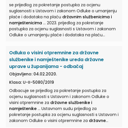
se prijedlog za pokretanje postupka za ocjenu
suglasnosti s Ustavom i zakonom Odluke o umanjenju
plaće i dodataka na plaću
državnim službenicima i
namještenicima
... 2023. prijedlog za pokretanje
postupka za ocjenu suglasnosti s Ustavom i zakonom
Odluke o umanjenju plaće i dodataka na plaću
državnim službenicima i namještenicima
... Odluku o
stavljanju izvan snage Odluke o umanjenju plaće i
Odluka o visini otpremnine za državne
dodataka na plaću
državnim službenicima i
namještenicima
za vrijeme sudjelovanja u ... sjednici
službenike i namještenike ureda državne
održanoj 27. srpnja 2023. donijela ODLUKU O
uprave u županijama - odbačaj
STAVLJANJU IZVAN SNAGE ODLUKE O UMANJENJU PLAĆE I
Objavljeno: 04.02.2020.
DODATAKA NA PLAĆU
DRŽAVNIM SLUŽBENICIMA I
Klasa: U-II-5080/2019
NAMJEŠTENICIMA
... Ovom Odlukom stavlja se izvan
snage Odluka o umanjenju plaće i dodataka na plaću
Odbacuje se prijedlog za pokretanje postupka za
državnim službenicima i namještenicima
za vrijeme
ocjenu suglasnosti s Ustavom i zakonom Odluke o
sudjelovanja u ...
visini otpremnine za
državne službenike i
namještenike
... Ustavnom sudu prijedlog za
pokretanje postupka za ocjenu suglasnosti s Ustavom i
zakonom Odluke o visini otpremnine za
državne
službenike i namještenike
...