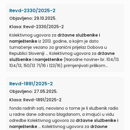
Revd-2330/2025-2
Objavljeno: 29.10.2025.
Klasa: Revd-2330/2025-2
Kolektivnog ugovora za
državne službenike i
namještenike
iz 2013. godine, a kojim je dato
tumačenje vezano za granični prijelaz Dobova u
Republici Sloveniji ... Kolektivnog ugovora za
državne
službenike i namještenike
(Narodne novine« br. 104/13.
104/13, 150/13 71/16 i 123/16) primjenjivati prilikom
donošenja odluke ... za tražbine dospjele nakon
stupanja na snagu Kolektivnog ugovora za
državne
Revd-1891/2025-2
službenike i namještenike
iz 2017. ... Kolektivnog
ugovora za
državne službenike i namještenike
iz 2013.
Objavljeno: 27.05.2025.
godine, a kojim je dato tumačenje vezano za granični
Klasa: Revd-1891/2025-2
prijelaz Dobova u Republici Sloveniji ... Kolektivnog
ugovora za
fonda radnih sati, neovisno o tome je li službenik radio
državne službenike i namještenike
(Narodne novine« br. 104/13. 104/13, 150/13 71/16 i 123/16)
u radne dane odnosno blagdanom, a imajući u vidu
primjenjivati prilikom donošenja odluke ...
odredbe Kolektivnog ugovora za
državne službenike i
namještenike
... Kolektivnog ugovora za
državne