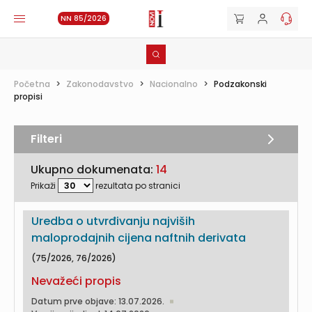
NN 85/2026
Početna
>
Zakonodavstvo
>
Nacionalno
>
Podzakonski
propisi
Filteri
Ukupno dokumenata:
14
Prikaži
rezultata po stranici
Uredba o utvrđivanju najviših
maloprodajnih cijena naftnih derivata
(75/2026, 76/2026)
Nevažeći propis
Datum prve objave: 13.07.2026.