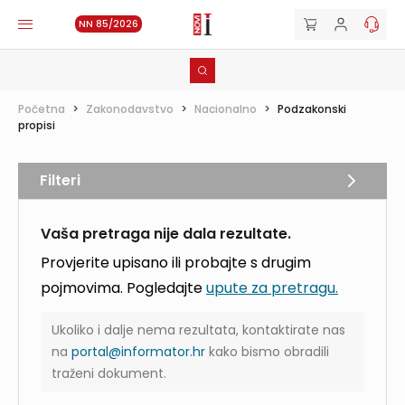
NN 85/2026
Početna
>
Zakonodavstvo
>
Nacionalno
>
Podzakonski
propisi
Filteri
Vaša pretraga nije dala rezultate.
Provjerite upisano ili probajte s drugim
pojmovima. Pogledajte
upute za pretragu.
Ukoliko i dalje nema rezultata, kontaktirate nas
na
portal@informator.hr
kako bismo obradili
traženi dokument.