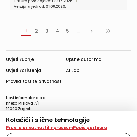
Datum prve objave: 08.07.2026.
Verzija vrijedi od: 01.08.2026.
1
2
3
4
5
...
Sljedeća
Posljednja
›
»
Uvjeti kupnje
Upute autorima
Uvjeti korištenja
AI Lab
Pravila zaštite privatnosti
Novi informator d.o.o.
Kneza Mislava 7/1
10000 Zagreb
Telefon: 01/4555-454
Kolačići i slične tehnologije
Telefaks: 01/4612-553
info@informator.hr
Na našoj web stranici koristimo kolačiće i slične
Pravila privatnosti
Impressum
Popis partnera
tehnologije za pohranu, čitanje i obradu informacija na