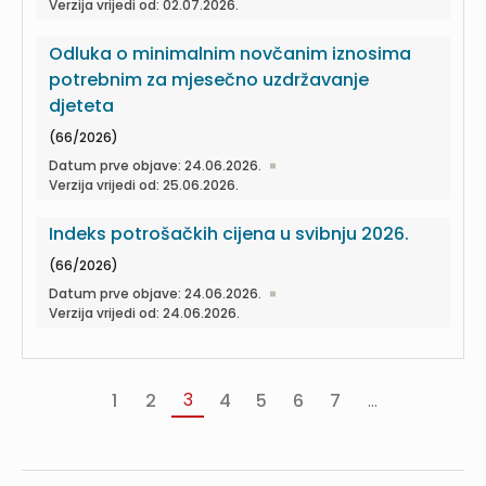
Verzija vrijedi od: 02.07.2026.
Odluka o minimalnim novčanim iznosima
potrebnim za mjesečno uzdržavanje
djeteta
(66/2026)
Datum prve objave: 24.06.2026.
Verzija vrijedi od: 25.06.2026.
Indeks potrošačkih cijena u svibnju 2026.
(66/2026)
Datum prve objave: 24.06.2026.
Verzija vrijedi od: 24.06.2026.
3
1
2
4
5
6
7
...
«
‹
Sljedeća
Poslje
Prva
Prethodna
›
»