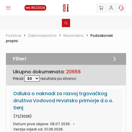
NN 85/2026
Početna
>
Zakonodavstvo
>
Nacionalno
>
Podzakonski
propisi
Filteri
Ukupno dokumenata:
20656
Prikaži
rezultata po stranici
Odluka o naknadi za razvoj trgovačkog
društva Vodovod Hrvatsko primorje d.o.o.
Senj
(72/2026)
Datum prve objave: 08.07.2026.
Verzija vrijedi od: 01.08.2026.