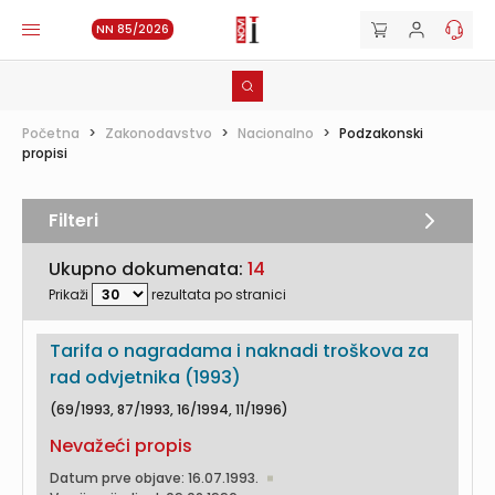
NN 85/2026
Početna
>
Zakonodavstvo
>
Nacionalno
>
Podzakonski
propisi
Filteri
Ukupno dokumenata:
14
Prikaži
rezultata po stranici
Tarifa o nagradama i naknadi troškova za
rad odvjetnika (1993)
(69/1993, 87/1993, 16/1994, 11/1996)
Nevažeći propis
Datum prve objave: 16.07.1993.