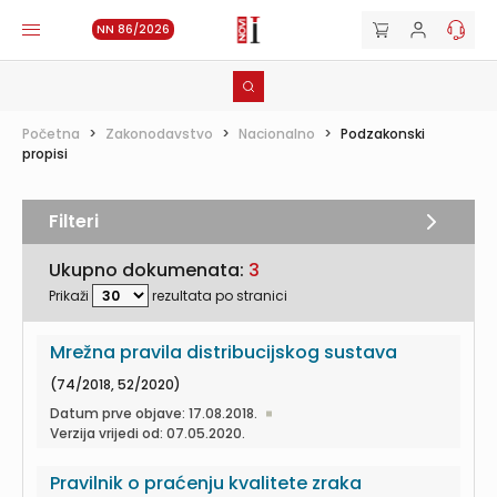
NN 86/2026
Početna
>
Zakonodavstvo
>
Nacionalno
>
Podzakonski
propisi
Filteri
Ukupno dokumenata:
3
Prikaži
rezultata po stranici
Mrežna pravila distribucijskog sustava
(74/2018, 52/2020)
Datum prve objave: 17.08.2018.
Verzija vrijedi od: 07.05.2020.
Pravilnik o praćenju kvalitete zraka