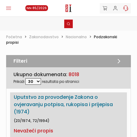
NN 85/2026
Početna
>
Zakonodavstvo
>
Nacionalno
>
Podzakonski
propisi
Filteri
Ukupno dokumenata:
8018
Prikaži
rezultata po stranici
Uputstvo za provođenje Zakona o
ovjeravanju potpisa, rukopisa i prijepisa
(1974)
(23/1974, 72/1994)
Nevažeći propis