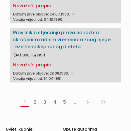
Nevažeći propis
Datum prve objave: 24.07.1990.
Verzija vrijedi od: 04.10.1990.
Pravilnik o stjecanju prava na rad sa
skraćenim radnim vremenom zbog njege
teže hendikepiranog djeteta
(34/1990, 16/1991)
Nevažeći propis
Datum prve objave: 28.08.1990.
Verzija vrijedi od: 14.04.1991.
1
2
3
4
5
...
Sljedeća
Posljednja
›
»
Uvjeti kupnje
Upute autorima