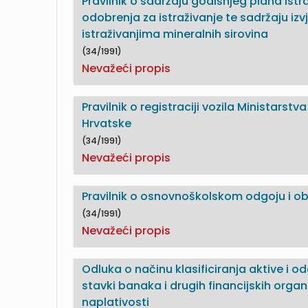
Pravilnik o sadržaju godišnjeg plana ist
odobrenja za istraživanje te sadržaju izv
istraživanjima mineralnih sirovina
(34/1991)
Nevažeći propis
Pravilnik o registraciji vozila Ministarst
Hrvatske
(34/1991)
Nevažeći propis
Pravilnik o osnovnoškolskom odgoju i ob
(34/1991)
Nevažeći propis
Odluka o načinu klasificiranja aktive i o
stavki banaka i drugih financijskih organ
naplativosti