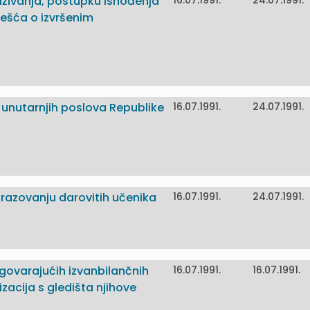
raživanja, postupku ishođenja
16.07.1991.
24.07.1991.
ješća o izvršenim
va unutarnjih poslova Republike
16.07.1991.
24.07.1991.
razovanju darovitih učenika
16.07.1991.
24.07.1991.
dgovarajućih izvanbilančnih
16.07.1991.
16.07.1991.
izacija s gledišta njihove