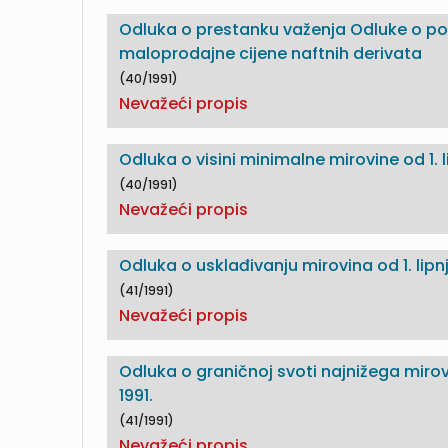
Odluka o prestanku važenja Odluke o 
maloprodajne cijene naftnih derivata
(40/1991)
Nevažeći propis
Odluka o visini minimalne mirovine od 1. li
(40/1991)
Nevažeći propis
Odluka o usklađivanju mirovina od 1. lipnj
(41/1991)
Nevažeći propis
Odluka o graničnoj svoti najnižega mirov
1991.
(41/1991)
Nevažeći propis