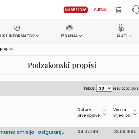
NN 85/2026
CJENIK
LIST INFORMATOR
IZDANJA
ALATI
propisi
Podzakonski propisi
Prikaži
rezultata po s
Datum
Verzija
prve objave
vrijedi od
marne emisije i osiguranju
04.07.1991.
23.08.1991.