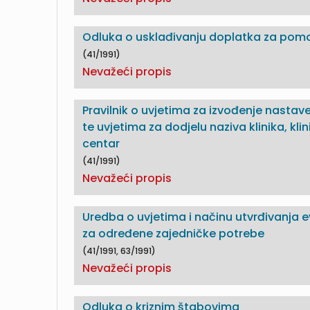
Odluka o usklađivanju doplatka za pomoć i
(41/1991)
Nevažeći propis
Pravilnik o uvjetima za izvođenje nasta
te uvjetima za dodjelu naziva klinika, klini
centar
(41/1991)
Nevažeći propis
Uredba o uvjetima i načinu utvrđivanja e
za određene zajedničke potrebe
(41/1991, 63/1991)
Nevažeći propis
Odluka o kriznim štabovima