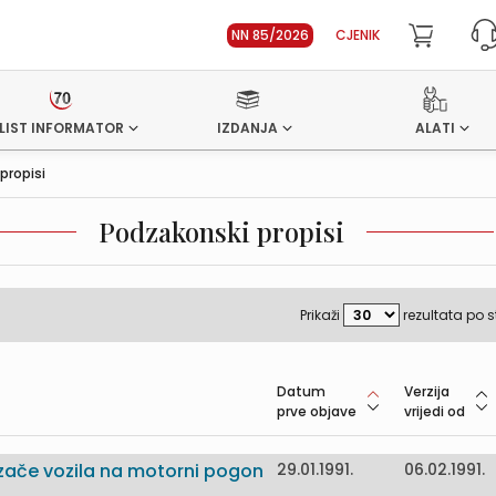
NN 85/2026
CJENIK
LIST INFORMATOR
IZDANJA
ALATI
propisi
Podzakonski propisi
Prikaži
rezultata po s
Datum
Verzija
prve objave
vrijedi od
ozače vozila na motorni pogon
29.01.1991.
06.02.1991.