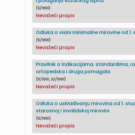
i polaganju vozačkog ispita
(3/1991)
Nevažeći propis
Odluka o visini minimalne mirovine od 1.
(5/1991)
Nevažeći propis
Pravilnik o indikacijama, standardima, r
ortopedska i druga pomagala
(5/1991, 32/1991)
Nevažeći propis
Odluka o usklađivanju mirovina od 1. stud
starosnoj i invalidskoj mirovini
(5/1991)
Nevažeći propis