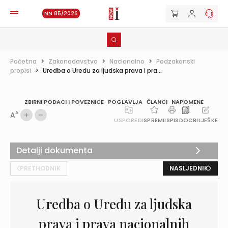
NN 85/2026
Početna
>
Zakonodavstvo
>
Nacionalno
>
Podzakonski
propisi
>
Uredba o Uredu za ljudska prava i pra...
ZBIRNI PODACI I POVEZNICE
POGLAVLJA
ČLANCI
NAPOMENE
A
A
USPOREDI
SPREMI
ISPIS
DOC
BILJEŠKE
Detalji dokumenta
PRETHODNIK
NASLJEDNIK
Uredba o Uredu za ljudska
prava i prava nacionalnih