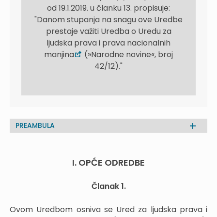
od 19.1.2019. u članku 13. propisuje:
"Danom stupanja na snagu ove Uredbe
prestaje važiti Uredba o Uredu za
ljudska prava i prava nacionalnih
manjina
(»Narodne novine«, broj
42/12)."
PREAMBULA
I. OPĆE ODREDBE
Članak 1.
Ovom Uredbom osniva se Ured za ljudska prava i