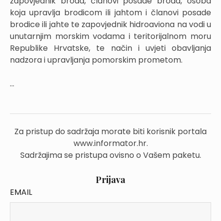
zapovjednik broda, članovi posade broda, osoba
koja upravlja brodicom ili jahtom i članovi posade
brodice ili jahte te zapovjednik hidroaviona na vodi u
unutarnjim morskim vodama i teritorijalnom moru
Republike Hrvatske, te način i uvjeti obavljanja
nadzora i upravljanja pomorskim prometom.
...
Za pristup do sadržaja morate biti korisnik portala
www.informator.hr.
Sadržajima se pristupa ovisno o Vašem paketu.
Prijava
EMAIL