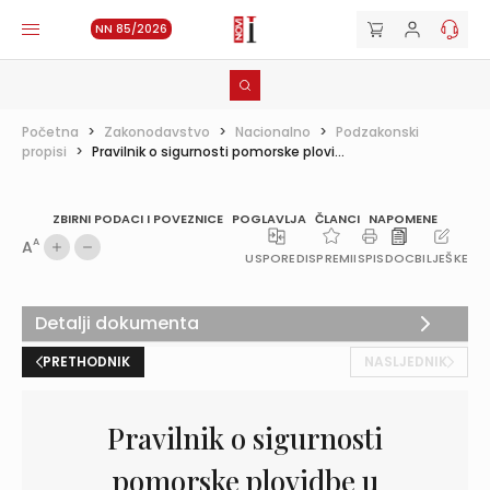
NN 85/2026
Početna
>
Zakonodavstvo
>
Nacionalno
>
Podzakonski
propisi
>
Pravilnik o sigurnosti pomorske plovi...
ZBIRNI PODACI I POVEZNICE
POGLAVLJA
ČLANCI
NAPOMENE
A
A
USPOREDI
SPREMI
ISPIS
DOC
BILJEŠKE
Detalji dokumenta
PRETHODNIK
NASLJEDNIK
Pravilnik o sigurnosti
pomorske plovidbe u