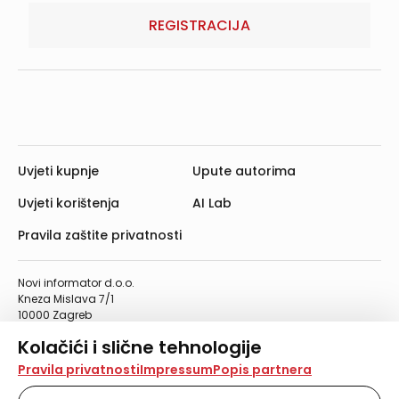
REGISTRACIJA
Uvjeti kupnje
Upute autorima
Uvjeti korištenja
AI Lab
Pravila zaštite privatnosti
Novi informator d.o.o.
Kneza Mislava 7/1
10000 Zagreb
Telefon: 01/4555-454
Kolačići i slične tehnologije
Telefaks: 01/4612-553
info@informator.hr
Na našoj web stranici koristimo kolačiće i slične
Pravila privatnosti
Impressum
Popis partnera
tehnologije za pohranu, čitanje i obradu informacija na