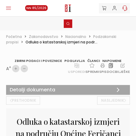
NN 85/2026
Početna
>
Zakonodavstvo
>
Nacionalno
>
Podzakonski
propisi
>
Odluka o katastarskoj izmjeri na podr...
ZBIRNI PODACI I POVEZNICE
POGLAVLJA
ČLANCI
NAPOMENE
A
A
USPOREDI
SPREMI
ISPIS
DOC
BILJEŠKE
Detalji dokumenta
PRETHODNIK
NASLJEDNIK
Odluka o katastarskoj izmjeri
na području Općine Feričanci