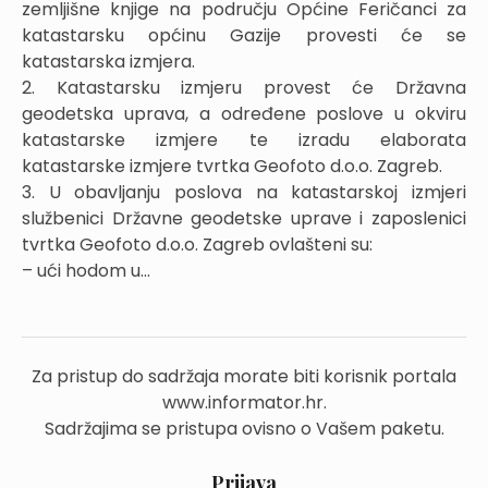
zemljišne knjige na području Općine Feričanci za
katastarsku općinu Gazije provesti će se
katastarska izmjera.
2. Katastarsku izmjeru provest će Državna
geodetska uprava, a određene poslove u okviru
katastarske izmjere te izradu elaborata
katastarske izmjere tvrtka Geofoto d.o.o. Zagreb.
3. U obavljanju poslova na katastarskoj izmjeri
službenici Državne geodetske uprave i zaposlenici
tvrtka Geofoto d.o.o. Zagreb ovlašteni su:
– ući hodom u...
Za pristup do sadržaja morate biti korisnik portala
www.informator.hr.
Sadržajima se pristupa ovisno o Vašem paketu.
Prijava