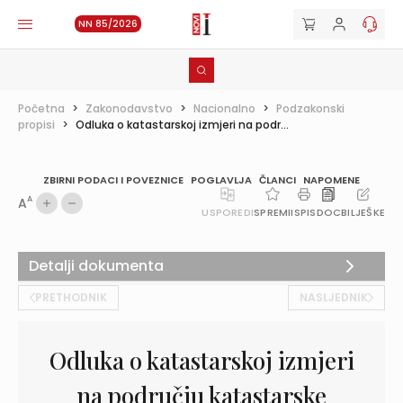
NN 85/2026
Početna
>
Zakonodavstvo
>
Nacionalno
>
Podzakonski
propisi
>
Odluka o katastarskoj izmjeri na podr...
ZBIRNI PODACI I POVEZNICE
POGLAVLJA
ČLANCI
NAPOMENE
A
A
USPOREDI
SPREMI
ISPIS
DOC
BILJEŠKE
Detalji dokumenta
PRETHODNIK
NASLJEDNIK
Odluka o katastarskoj izmjeri
na području katastarske