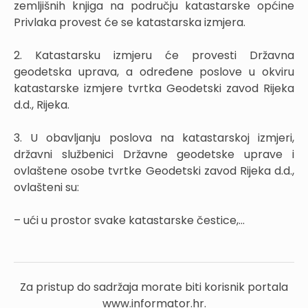
zemljišnih knjiga na području katastarske općine
Privlaka provest će se katastarska izmjera.
2. Katastarsku izmjeru će provesti Državna
geodetska uprava, a određene poslove u okviru
katastarske izmjere tvrtka Geodetski zavod Rijeka
d.d., Rijeka.
3. U obavljanju poslova na katastarskoj izmjeri,
državni službenici Državne geodetske uprave i
ovlaštene osobe tvrtke Geodetski zavod Rijeka d.d.,
ovlašteni su:
– ući u prostor svake katastarske čestice,...
Za pristup do sadržaja morate biti korisnik portala
www.informator.hr.