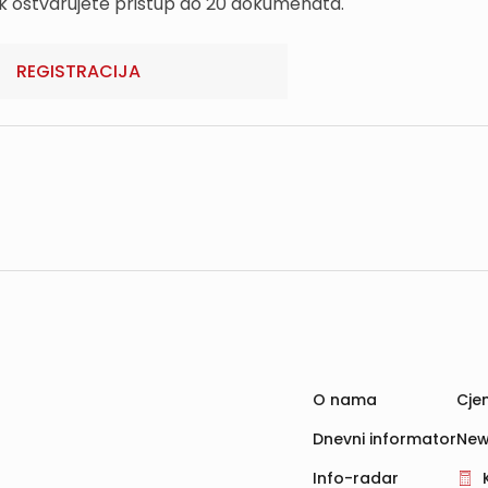
k ostvarujete pristup do 20 dokumenata.
REGISTRACIJA
O nama
Cjen
Dnevni informator
New
Info-radar