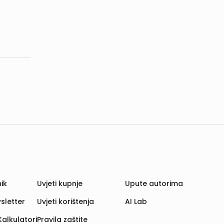
ik
Uvjeti kupnje
Upute autorima
sletter
Uvjeti korištenja
AI Lab
Kalkulatori
Pravila zaštite