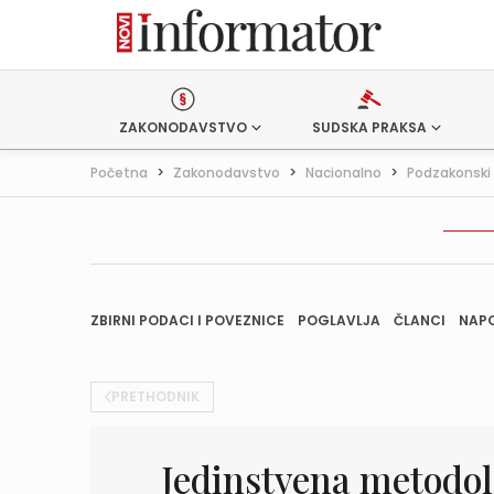
ZAKONODAVSTVO
SUDSKA PRAKSA
Početna
>
Zakonodavstvo
>
Nacionalno
>
Podzakonski 
ZBIRNI PODACI I POVEZNICE
POGLAVLJA
ČLANCI
NAP
PRETHODNIK
Jedinstvena metodo