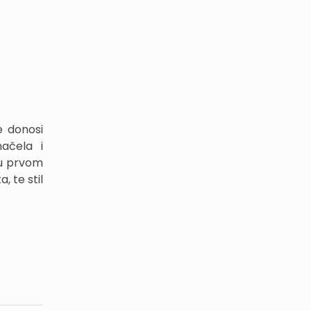
e donosi
ačela i
 u prvom
, te stil