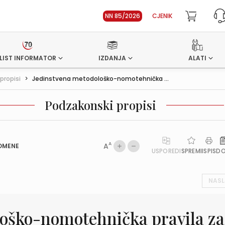
NN 85/2026
CJENIK
LIST INFORMATOR
IZDANJA
ALATI
propisi
>
Jedinstvena metodološko-nomotehnička ...
Podzakonski propisi
A
A
OMENE
USPOREDI
SPREMI
ISPIS
D
NASL
loško-nomotehnička pravila za