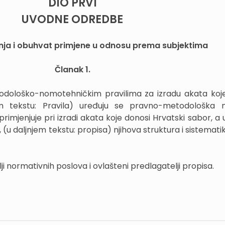
DIO PRVI
UVODNE ODREDBE
ja i obuhvat primjene u odnosu prema subjektima
Članak 1.
odološko-nomotehničkim pravilima za izradu akata koj
em tekstu: Pravila) uređuju se pravno-metodološka n
primjenjuje pri izradi akata koje donosi Hrvatski sabor, a
(u daljnjem tekstu: propisa) njihova struktura i sistematika
lji normativnih poslova i ovlašteni predlagatelji propisa.