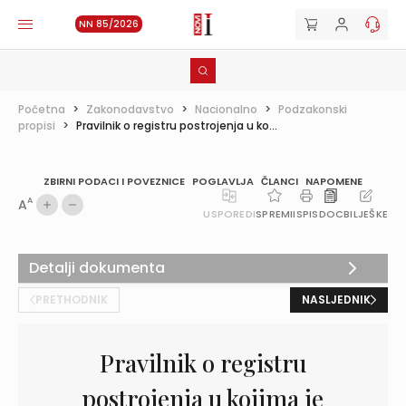
NN 85/2026
Početna
>
Zakonodavstvo
>
Nacionalno
>
Podzakonski
propisi
>
Pravilnik o registru postrojenja u ko...
ZBIRNI PODACI I POVEZNICE
POGLAVLJA
ČLANCI
NAPOMENE
A
A
USPOREDI
SPREMI
ISPIS
DOC
BILJEŠKE
Detalji dokumenta
PRETHODNIK
NASLJEDNIK
Pravilnik o registru
postrojenja u kojima je