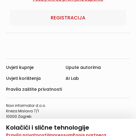
REGISTRACIJA
Uvjeti kupnje
Upute autorima
Uvjeti korištenja
AI Lab
Pravila zaštite privatnosti
Novi informator d.o.o.
Kneza Mislava 7/1
10000 Zagreb
Telefon: 01/4555-454
Kolačići i slične tehnologije
Telefaks: 01/4612-553
info@informator.hr
Na našoj web stranici koristimo kolačiće i slične
Pravila privatnosti
Impressum
Popis partnera