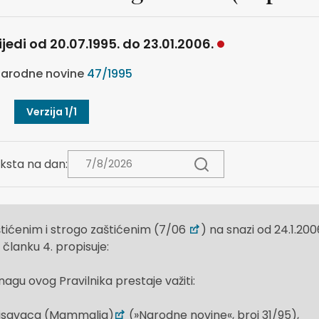
ijedi od 20.07.1995. do 23.01.2006.
arodne novine
47/1995
Verzija 1/1
ksta na dan:
zaštićenim i strogo zaštićenim (7/06
) na snazi od 24.1.200
 članku 4. propisuje:
agu ovog Pravilnika prestaje važiti:
a sisavaca (Mammalia)
(»Narodne novine«, broj 31/95),