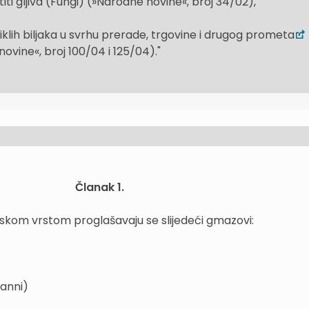
titi gljiva (Fungi) (»Narodne novine«, broj 34/02),
iklih biljaka u svrhu prerade, trgovine i drugog prometa
ovine«, broj 100/04 i 125/04)."
Članak 1.
skom vrstom proglašavaju se slijedeći gmazovi:
anni)