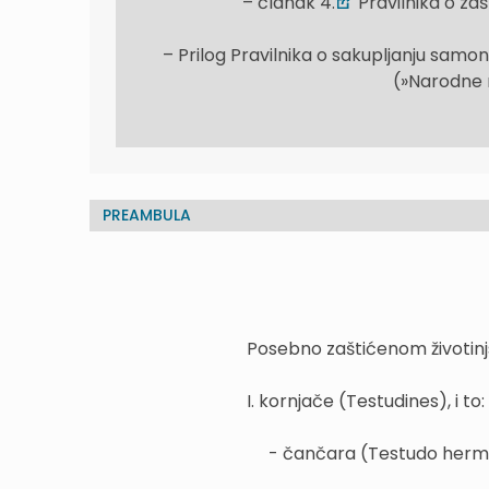
– članak 4.
Pravilnika o zaš
– Prilog Pravilnika o sakupljanju samon
(»Narodne n
PREAMBULA
Posebno zaštićenom životinj
I. kornjače (Testudines), i to:
- čančara (Testudo herm