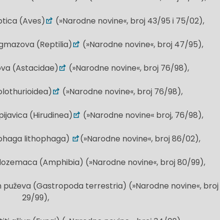
 ptica (Aves)
(»Narodne novine«, broj 43/95 i 75/02),
a gmazova (Reptilia)
(»Narodne novine«, broj 47/95),
akova (Astacidae)
(»Narodne novine«, broj 76/98),
Holothurioidea)
(»Narodne novine«, broj 76/98),
 pijavica (Hirudinea)
(»Narodne novine« broj, 76/98),
hophaga lithophaga)
(»Narodne novine«, broj 86/02),
vodozemaca (Amphibia) (»Narodne novine«, broj 80/99),
nih puževa (Gastropoda terrestria) (»Narodne novine«, broj
29/99),