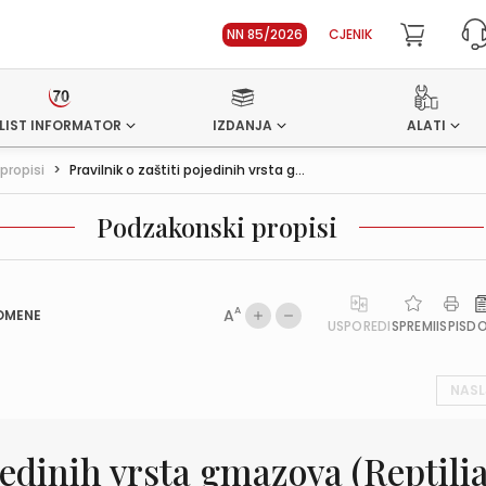
NN 85/2026
CJENIK
LIST INFORMATOR
IZDANJA
ALATI
propisi
>
Pravilnik o zaštiti pojedinih vrsta g...
Podzakonski propisi
A
A
OMENE
USPOREDI
SPREMI
ISPIS
D
NASL
ojedinih vrsta gmazova (Reptilia