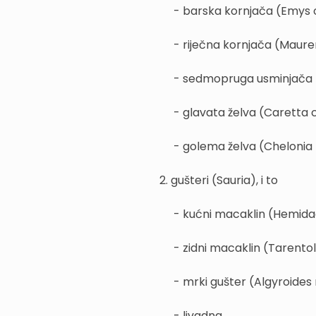
- barska kornjača (Emys o
- riječna kornjača (Maur
- sedmopruga usminjača
- glavata želva (Caretta 
- golema želva (Cheloni
2. gušteri (Sauria), i to
- kućni macaklin (Hemidac
- zidni macaklin (Tarento
- mrki gušter (Algyroides
- livadna...