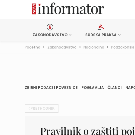
ZAKONODAVSTVO
SUDSKA PRAKSA
Početna
>
Zakonodavstvo
>
Nacionalno
>
Podzakonski 
ZBIRNI PODACI I POVEZNICE
POGLAVLJA
ČLANCI
NAP
PRETHODNIK
Pravilnik o zaštiti p