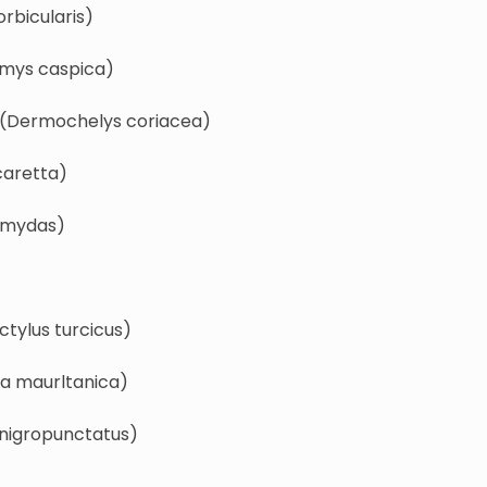
rbicularis)
emys caspica)
 (Dermochelys coriacea)
caretta)
a mydas)
tylus turcicus)
la maurltanica)
 nigropunctatus)