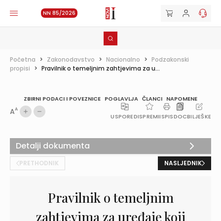
NN 85/2026
Početna
>
Zakonodavstvo
>
Nacionalno
>
Podzakonski
propisi
>
Pravilnik o temeljnim zahtjevima za u...
ZBIRNI PODACI I POVEZNICE
POGLAVLJA
ČLANCI
NAPOMENE
A
A
USPOREDI
SPREMI
ISPIS
DOC
BILJEŠKE
Detalji dokumenta
PRETHODNIK
NASLJEDNIK
Pravilnik o temeljnim
zahtjevima za uređaje koji