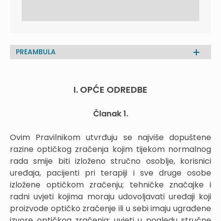
PREAMBULA
I. OPĆE ODREDBE
Članak 1.
Ovim Pravilnikom utvrđuju se najviše dopuštene
razine optičkog zračenja kojim tijekom normalnog
rada smije biti izloženo stručno osoblje, korisnici
uređaja, pacijenti pri terapiji i sve druge osobe
izložene optičkom zračenju; tehničke značajke i
radni uvjeti kojima moraju udovoljavati uređaji koji
proizvode optičko zračenje ili u sebi imaju ugrađene
izvore optičkog zračenja; uvjeti u pogledu stručne