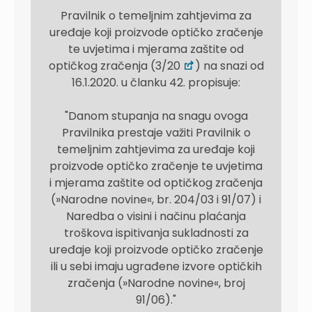
Pravilnik o temeljnim zahtjevima za
uređaje koji proizvode optičko zračenje
te uvjetima i mjerama zaštite od
optičkog zračenja (3/20
) na snazi od
16.1.2020. u članku 42. propisuje:
"Danom stupanja na snagu ovoga
Pravilnika prestaje važiti Pravilnik o
temeljnim zahtjevima za uređaje koji
proizvode optičko zračenje te uvjetima
i mjerama zaštite od optičkog zračenja
(»Narodne novine«, br. 204/03 i 91/07) i
Naredba o visini i načinu plaćanja
troškova ispitivanja sukladnosti za
uređaje koji proizvode optičko zračenje
ili u sebi imaju ugrađene izvore optičkih
zračenja (»Narodne novine«, broj
91/06)."