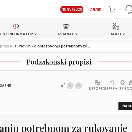
NN 85/2026
CJENIK
LIST INFORMATOR
IZDANJA
ALATI
propisi
>
Pravilnik o obrazovanju potrebnom za ...
Podzakonski propisi
A
A
OMENE
USPOREDI
SPREMI
ISPIS
D
NASL
vanju potrebnom za rukovanje