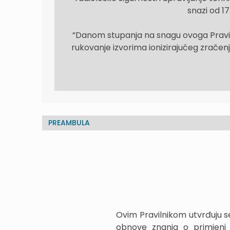
snazi od 17
”Danom stupanja na snagu ovoga Praviln
rukovanje izvorima ionizirajućeg zračen
PREAMBULA
Ovim Pravilnikom utvrđuju se
obnove znanja o primjeni m