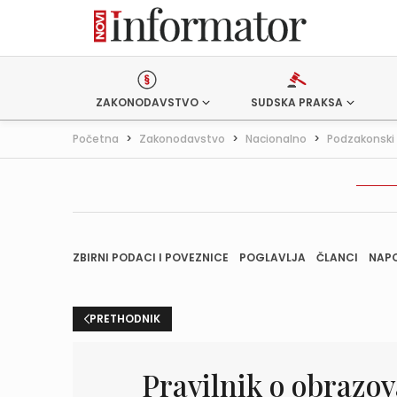
ZAKONODAVSTVO
SUDSKA PRAKSA
Početna
>
Zakonodavstvo
>
Nacionalno
>
Podzakonski 
ZBIRNI PODACI I POVEZNICE
POGLAVLJA
ČLANCI
NAP
PRETHODNIK
Pravilnik o obrazo