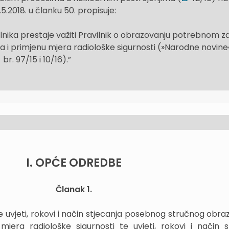
.5.2018. u članku 50. propisuje:
ika prestaje važiti Pravilnik o obrazovanju potrebnom z
ja i primjenu mjera radiološke sigurnosti (»Narodne novine
br. 97/15 i 10/16).”
I. OPĆE ODREDBE
Članak 1.
 uvjeti, rokovi i način stjecanja posebnog stručnog obraz
jera radiološke sigurnosti te uvjeti, rokovi i način s