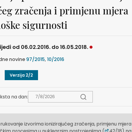
ćeg zračenja i primjenu mjera
loške sigurnosti
ijedi od 06.02.2016. do 16.05.2018.
dne novine
97/2015
,
10/2016
Verzija 2/2
ksta na dan:
rukovanje izvorima ionizirajućeg zračenja, primjenu mjera
hničkim procesima u nuklearnim postrojenjima (
42/18) na