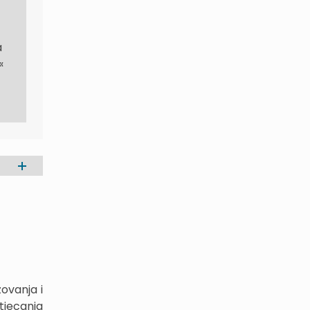
a
«
ovanja i
tjecanja