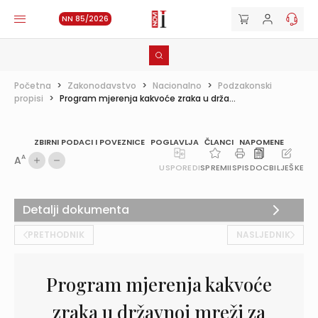
NN 85/2026
Početna
>
Zakonodavstvo
>
Nacionalno
>
Podzakonski
propisi
>
Program mjerenja kakvoće zraka u drža...
ZBIRNI PODACI I POVEZNICE
POGLAVLJA
ČLANCI
NAPOMENE
A
A
USPOREDI
SPREMI
ISPIS
DOC
BILJEŠKE
Detalji dokumenta
PRETHODNIK
NASLJEDNIK
Program mjerenja kakvoće
zraka u državnoj mreži za