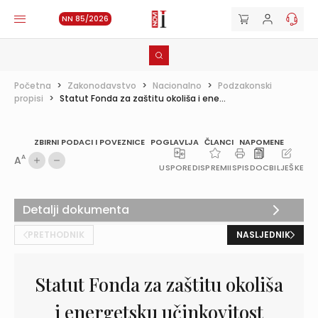
NN 85/2026
Početna
>
Zakonodavstvo
>
Nacionalno
>
Podzakonski
propisi
>
Statut Fonda za zaštitu okoliša i ene...
ZBIRNI PODACI I POVEZNICE
POGLAVLJA
ČLANCI
NAPOMENE
A
A
USPOREDI
SPREMI
ISPIS
DOC
BILJEŠKE
Detalji dokumenta
PRETHODNIK
NASLJEDNIK
Statut Fonda za zaštitu okoliša
i energetsku učinkovitost