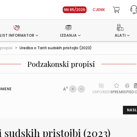
NN 85/2026
CJENIK
LIST INFORMATOR
IZDANJA
ALATI
propisi
>
Uredba o Tarifi sudskih pristojbi (2023)
Podzakonski propisi
A
A
OMENE
USPOREDI
SPREMI
ISPIS
D
NASL
 sudskih pristojbi (2023)