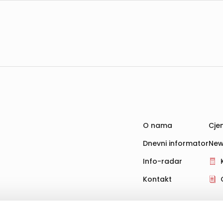
O nama
Cjen
Dnevni informator
New
Info-radar
Kontakt