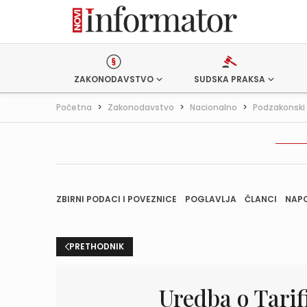
ZAKONODAVSTVO
SUDSKA PRAKSA
Početna
>
Zakonodavstvo
>
Nacionalno
>
Podzakonski 
ZBIRNI PODACI I POVEZNICE
POGLAVLJA
ČLANCI
NAP
PRETHODNIK
Uredba o Tarifi