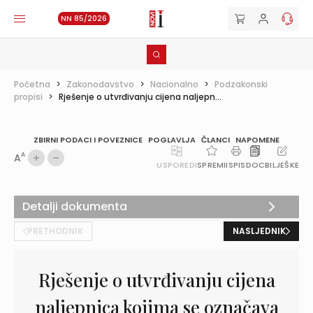
NN 85/2026
Početna
>
Zakonodavstvo
>
Nacionalno
>
Podzakonski
propisi
>
Rješenje o utvrđivanju cijena naljepn...
ZBIRNI PODACI I POVEZNICE
POGLAVLJA
ČLANCI
NAPOMENE
A
A
USPOREDI
SPREMI
ISPIS
DOC
BILJEŠKE
Detalji dokumenta
PRETHODNIK
NASLJEDNIK
Rješenje o utvrđivanju cijena
naljepnica kojima se označava