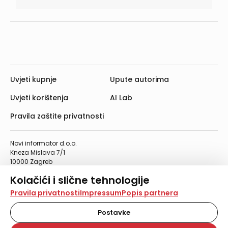
Uvjeti kupnje
Upute autorima
Uvjeti korištenja
AI Lab
Pravila zaštite privatnosti
Novi informator d.o.o.
Kneza Mislava 7/1
10000 Zagreb
Telefon: 01/4555-454
Kolačići i slične tehnologije
Telefaks: 01/4612-553
info@informator.hr
Na našoj web stranici koristimo kolačiće i slične
Pravila privatnosti
Impressum
Popis partnera
tehnologije za pohranu, čitanje i obradu informacija na
vašem uređaju. Time poboljšavamo korisničko iskustvo,
Postavke
PRATITE NAS:
analiziramo promet na stranici te prikazujemo sadržaje i