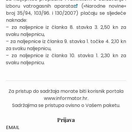
izboru vatrogasnih aparata
(»Narodne novine«
broj 35/94, 103/96. i 130/2007) plaćaju se sljedeće
naknade:
– za naljepnice iz članka 8. stavka 3. 2,50 kn za
svaku naljepnicu,
– za naljepnice iz članka 9. stavka 1. točke 4. 2,10 kn
za svaku naljepnicu,
– za naljepnice iz članka 10. stavka 1. 2,30 kn za
svaku naljepnicu.
Za pristup do sadržaja morate biti korisnik portala
www.informator.hr.
Sadržajima se pristupa ovisno o Vašem paketu.
Prijava
EMAIL