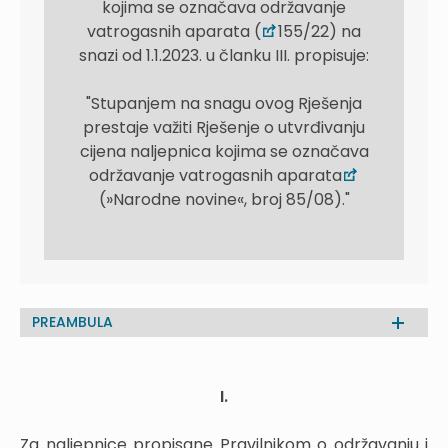
kojima se označava održavanje
vatrogasnih aparata (
155/22) na
snazi od 1.1.2023. u članku III. propisuje:
"Stupanjem na snagu ovog Rješenja
prestaje važiti Rješenje o utvrđivanju
cijena naljepnica kojima se označava
održavanje vatrogasnih aparata
(»Narodne novine«, broj 85/08)."
PREAMBULA
I.
Za naljepnice propisane Pravilnikom o održavanju i