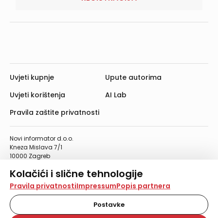
Uvjeti kupnje
Upute autorima
Uvjeti korištenja
AI Lab
Pravila zaštite privatnosti
Novi informator d.o.o.
Kneza Mislava 7/1
10000 Zagreb
Telefon: 01/4555-454
Kolačići i slične tehnologije
Telefaks: 01/4612-553
info@informator.hr
Na našoj web stranici koristimo kolačiće i slične
Pravila privatnosti
Impressum
Popis partnera
tehnologije za pohranu, čitanje i obradu informacija na
vašem uređaju. Time poboljšavamo korisničko iskustvo,
Postavke
PRATITE NAS:
analiziramo promet na stranici te prikazujemo sadržaje i