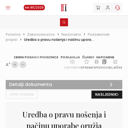
NN 85/2026
Početna
>
Zakonodavstvo
>
Nacionalno
>
Podzakonski
propisi
>
Uredba o pravu nošenja i načinu upora...
ZBIRNI PODACI I POVEZNICE
POGLAVLJA
ČLANCI
NAPOMENE
A
A
USPOREDI
SPREMI
ISPIS
DOC
BILJEŠKE
Detalji dokumenta
PRETHODNIK
NASLJEDNIK
Uredba o pravu nošenja i
načinu uporabe oružja