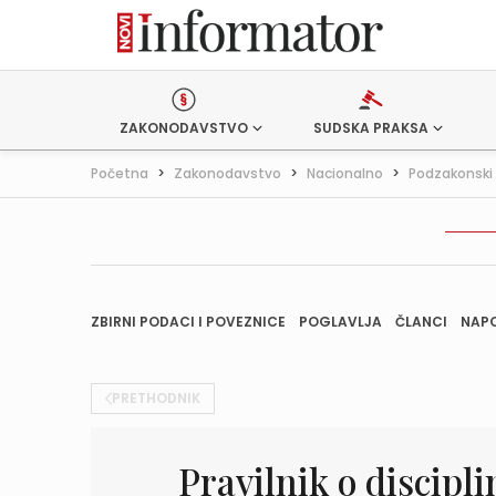
ZAKONODAVSTVO
SUDSKA PRAKSA
Početna
>
Zakonodavstvo
>
Nacionalno
>
Podzakonski 
ZBIRNI PODACI I POVEZNICE
POGLAVLJA
ČLANCI
NAP
PRETHODNIK
Pravilnik o discipl