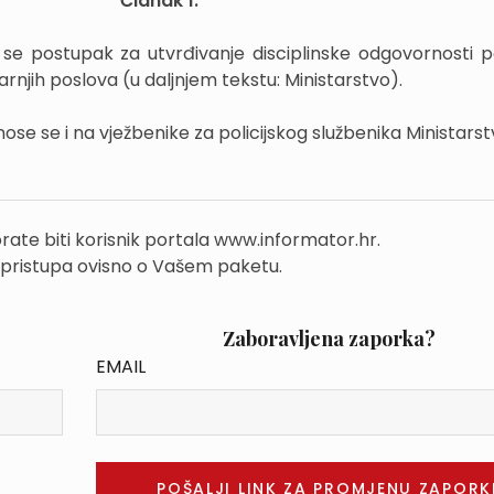
Članak 1.
se postupak za utvrđivanje disciplinske odgovornosti pol
rnjih poslova (u daljnjem tekstu: Ministarstvo).
se se i na vježbenike za policijskog službenika Ministarst
rate biti korisnik portala www.informator.hr.
 pristupa ovisno o Vašem paketu.
Zaboravljena zaporka?
EMAIL