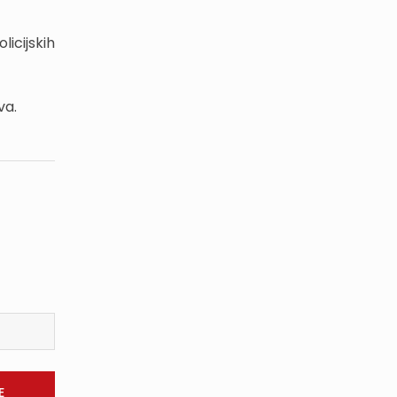
icijskih
va.