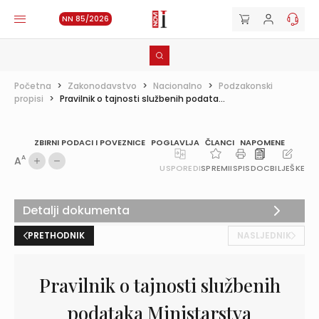
NN 85/2026
Početna
>
Zakonodavstvo
>
Nacionalno
>
Podzakonski
propisi
>
Pravilnik o tajnosti službenih podata...
ZBIRNI PODACI I POVEZNICE
POGLAVLJA
ČLANCI
NAPOMENE
A
A
USPOREDI
SPREMI
ISPIS
DOC
BILJEŠKE
Detalji dokumenta
PRETHODNIK
NASLJEDNIK
Pravilnik o tajnosti službenih
podataka Ministarstva