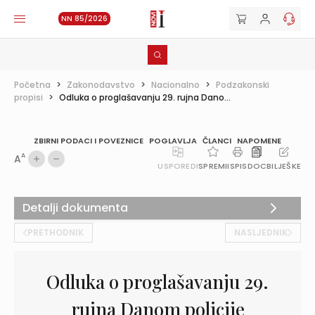
NN 85/2026
Početna
>
Zakonodavstvo
>
Nacionalno
>
Podzakonski
propisi
>
Odluka o proglašavanju 29. rujna Dano...
ZBIRNI PODACI I POVEZNICE
POGLAVLJA
ČLANCI
NAPOMENE
A
A
USPOREDI
SPREMI
ISPIS
DOC
BILJEŠKE
Detalji dokumenta
PRETHODNIK
NASLJEDNIK
Odluka o proglašavanju 29.
rujna Danom policije