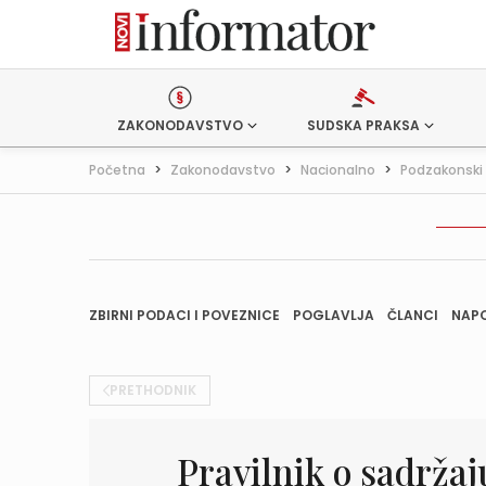
ZAKONODAVSTVO
SUDSKA PRAKSA
Početna
>
Zakonodavstvo
>
Nacionalno
>
Podzakonski 
ZBIRNI PODACI I POVEZNICE
POGLAVLJA
ČLANCI
NAP
PRETHODNIK
Pravilnik o sadržaj