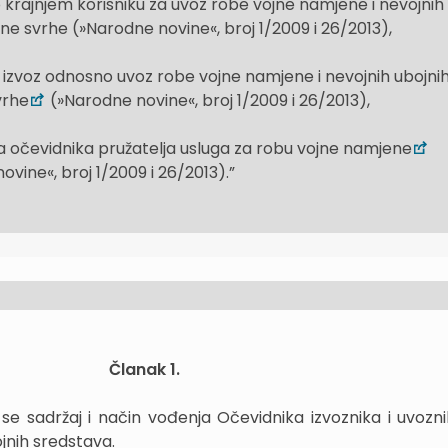
 o krajnjem korisniku za uvoz robe vojne namjene i nevojnih
ne svrhe (»Narodne novine«, broj 1/2009 i 26/2013),
za izvoz odnosno uvoz robe vojne namjene i nevojnih ubojni
vrhe
(»Narodne novine«, broj 1/2009 i 26/2013),
nja očevidnika pružatelja usluga za robu vojne namjene
vine«, broj 1/2009 i 26/2013).”
Članak 1.
se sadržaj i način vođenja Očevidnika izvoznika i uvozn
jnih sredstava.