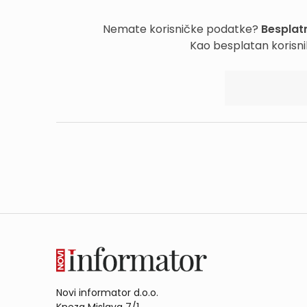
Nemate korisničke podatke?
Besplatn
Kao besplatan korisni
Novi informator d.o.o.
Kneza Mislava 7/1