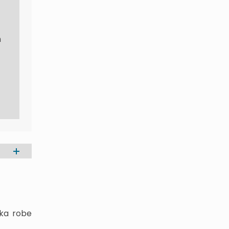
h
ika robe