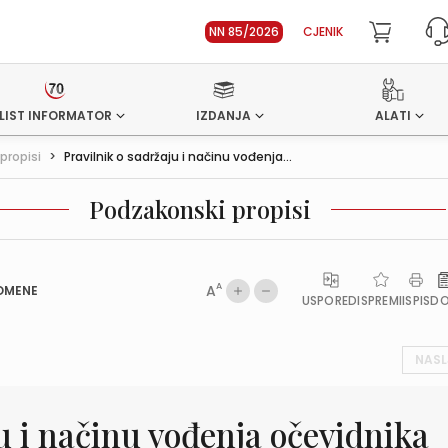
NN 85/2026
CJENIK
LIST INFORMATOR
IZDANJA
ALATI
propisi
>
Pravilnik o sadržaju i načinu vođenja...
Podzakonski propisi
A
A
OMENE
USPOREDI
SPREMI
ISPIS
D
NASL
u i načinu vođenja očevidnika