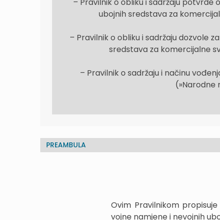
– Pravilnik o obliku i sadržaju potvrde
ubojnih sredstava za komercijal
– Pravilnik o obliku i sadržaju dozvole 
sredstava za komercijalne s
– Pravilnik o sadržaju i načinu vođe
(»Narodne no
PREAMBULA
Ovim Pravilnikom propisuje 
vojne namjene i nevojnih ubo