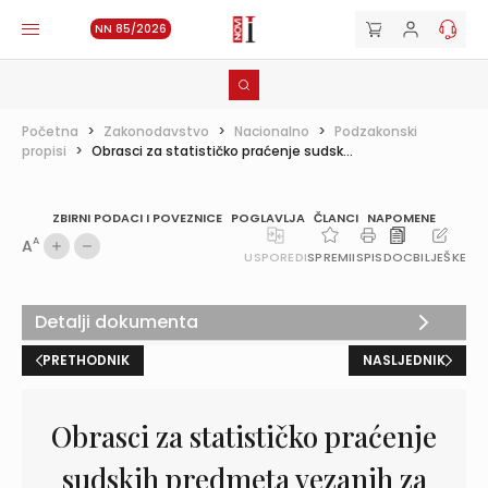
NN 85/2026
Početna
>
Zakonodavstvo
>
Nacionalno
>
Podzakonski
propisi
>
Obrasci za statističko praćenje sudsk...
ZBIRNI PODACI I POVEZNICE
POGLAVLJA
ČLANCI
NAPOMENE
A
A
USPOREDI
SPREMI
ISPIS
DOC
BILJEŠKE
Detalji dokumenta
PRETHODNIK
NASLJEDNIK
Obrasci za statističko praćenje
sudskih predmeta vezanih za