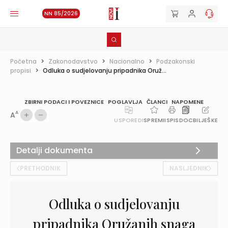
NN 85/2026
Početna
>
Zakonodavstvo
>
Nacionalno
>
Podzakonski
propisi
>
Odluka o sudjelovanju pripadnika Oruž...
ZBIRNI PODACI I POVEZNICE
POGLAVLJA
ČLANCI
NAPOMENE
A
A
USPOREDI
SPREMI
ISPIS
DOC
BILJEŠKE
Detalji dokumenta
PRETHODNIK
NASLJEDNIK
Odluka o sudjelovanju
pripadnika Oružanih snaga