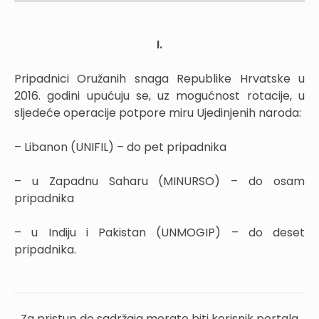
I.
Pripadnici Oružanih snaga Republike Hrvatske u
2016. godini upućuju se, uz mogućnost rotacije, u
sljedeće operacije potpore miru Ujedinjenih naroda:
– Libanon (UNIFIL) – do pet pripadnika
– u Zapadnu Saharu (MINURSO) – do osam
pripadnika
– u Indiju i Pakistan (UNMOGIP) – do deset
pripadnika.
Za pristup do sadržaja morate biti korisnik portala